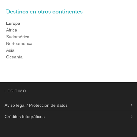
Destinos en otros continentes
Europa
África
Sudamérica
Norteamérica
Asia
Oceanía
LEGÍTIMO
Aviso legal / Protección de datos
Créditos fotográficos