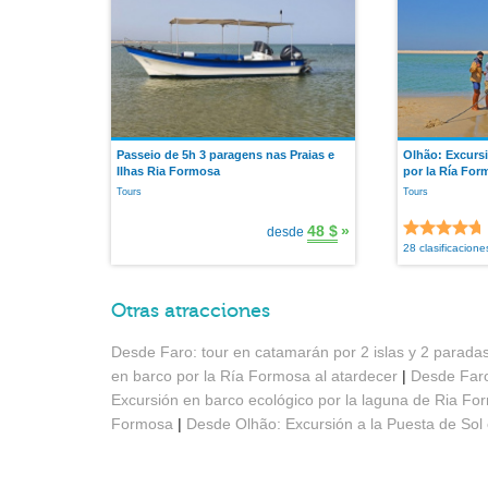
Passeio de 5h 3 paragens nas Praias e
Olhão: Excursi
Ilhas Ria Formosa
por la Ría For
Tours
Tours
48 $
»
desde
28 clasificacione
Otras atracciones
Desde Faro: tour en catamarán por 2 islas y 2 parada
en barco por la Ría Formosa al atardecer
|
Desde Faro
Excursión en barco ecológico por la laguna de Ria F
Formosa
|
Desde Olhão: Excursión a la Puesta de Sol