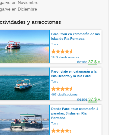
lgarve en Noviembre
lgarve en Diciembre
ctividades y atracciones
Faro: tour en catamarán de las
islas de Ría Formosa
Tours
1169 clasificaciones
37 $
»
desde
Faro: viaje en catamarán a la
isla Deserta y la isla Farol
Tours
467 clasificaciones
37 $
»
desde
Desde Faro: tour catamarán 4
paradas, 3 islas en Ria
Formosa
Tours