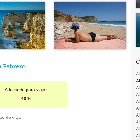
C
a Febrero
A
A
A
Adecuado para viajar:
Al
40 %
A
A
Al
po de viaje
A
A
A