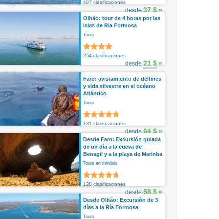
407 clasificaciones
37 $
»
desde
Olhão: tour de 4 horas por las
islas de Ria Formosa
Tours
254 clasificaciones
21 $
»
desde
Faro: avistamiento de delfines
y vida silvestre en el océano
Atlántico
Tours
131 clasificaciones
64 $
»
desde
Desde Faro: Excursión guiada
de un día a la cueva de
Benagil y a la playa de Marinha
Tours en minibús
128 clasificaciones
58 $
»
desde
Desde Olhão: Excursión de 3
días a la Ría Formosa
Tours