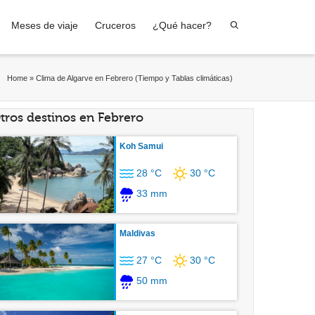
Meses de viaje
Cruceros
¿Qué hacer?
Home
»
Clima de Algarve en Febrero (Tiempo y Tablas climáticas)
tros destinos en Febrero
Koh Samui
28 °C
30 °C
33 mm
Maldivas
27 °C
30 °C
50 mm