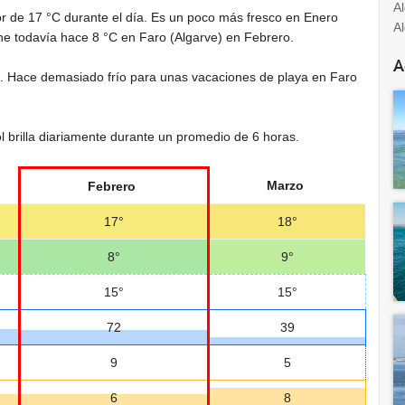
A
or de
17 °C
durante el día. Es un poco más fresco en Enero
A
che todavía hace
8 °C
en Faro (Algarve) en Febrero.
A
. Hace demasiado frío para unas vacaciones de playa en Faro
l brilla diariamente durante un promedio de 6 horas.
Marzo
Febrero
17°
18°
8°
9°
15°
15°
72
39
9
5
6
8