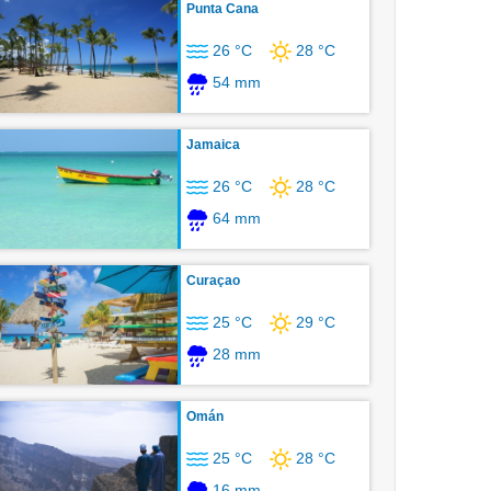
Punta Cana
26 °C
28 °C
54 mm
Jamaica
26 °C
28 °C
64 mm
Curaçao
25 °C
29 °C
28 mm
Omán
25 °C
28 °C
16 mm