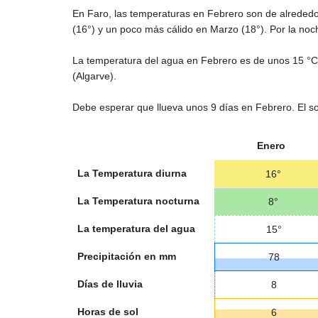
En Faro, las temperaturas en Febrero son de alreded
(
16°
) y un poco más cálido en Marzo (
18°
). Por la no
La temperatura del agua en Febrero es de unos
15 °C
(Algarve).
Debe esperar que llueva unos 9 días en Febrero. El so
Enero
La Temperatura diurna
16°
La Temperatura nocturna
8°
La temperatura del agua
15°
Precipitación en mm
78
Días de lluvia
8
Horas de sol
6