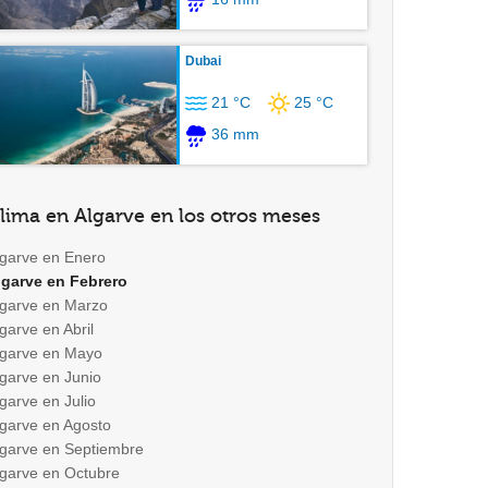
Dubai
21 °C
25 °C
36 mm
lima en Algarve en los otros meses
lgarve en Enero
lgarve en Febrero
lgarve en Marzo
garve en Abril
lgarve en Mayo
lgarve en Junio
garve en Julio
lgarve en Agosto
lgarve en Septiembre
lgarve en Octubre