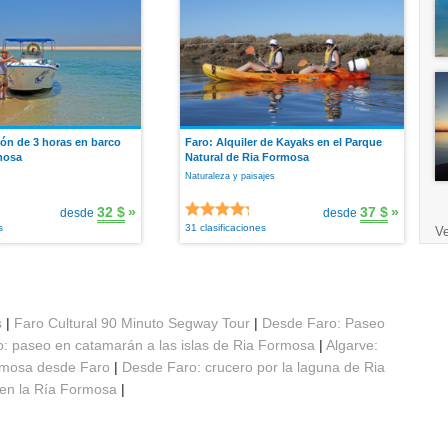
ón de 3 horas en barco
Faro: Alquiler de Kayaks en el Parque
mosa
Natural de Ria Formosa
Naturaleza y paisajes
32 $
»
37 $
»
desde
desde
s
31 clasificaciones
Ve
s
|
Faro Cultural 90 Minuto Segway Tour
|
Desde Faro: Paseo
: paseo en catamarán a las islas de Ria Formosa
|
Algarve:
ormosa desde Faro
|
Desde Faro: crucero por la laguna de Ria
 en la Ría Formosa
|