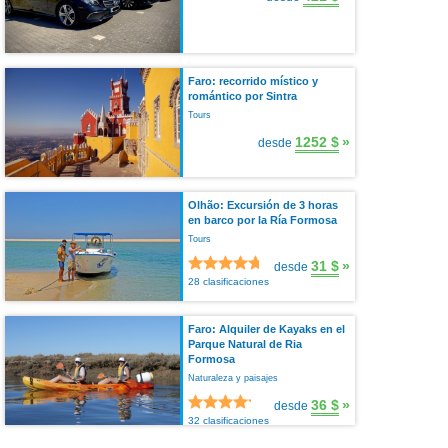
Faro: recorrido místico y
romántico por Sintra
Tours
1252 $
»
desde
Olhão: Excursión de 3 horas
en barco por la Ría Formosa
Tours
31 $
»
desde
28 clasificaciones
Faro: Alquiler de Kayaks en el
Parque Natural de Ria
Formosa
Naturaleza y paisajes
36 $
»
desde
32 clasificaciones