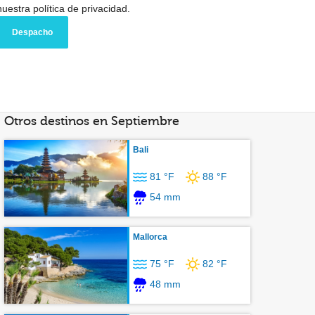
nuestra política de privacidad.
Otros destinos en Septiembre
Bali
81 °F
88 °F
54 mm
Mallorca
75 °F
82 °F
48 mm