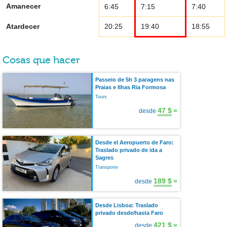
Amanecer
6:45
7:15
7:40
Atardecer
20:25
19:40
18:55
Cosas que hacer
Passeio de 5h 3 paragens nas
Praias e Ilhas Ria Formosa
Tours
47 $
»
desde
Desde el Aeropuerto de Faro:
Traslado privado de ida a
Sagres
Transporte
189 $
»
desde
Desde Lisboa: Traslado
privado desde/hasta Faro
421 $
»
desde