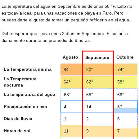
La temperatura del agua en Septiembre es de unos
68 °F
. Esto no
es todavía ideal para unas vacaciones de playa en Faro. Pero
puedes darte el gusto de tomar un pequeño refrigerio en el agua.
Debe esperar que llueva unos 2 días en Septiembre. El sol brilla
diariamente durante un promedio de 9 horas.
Agosto
Octubre
Septiembre
La Temperatura diurna
84°
80°
74°
La Temperatura
64°
62°
58°
nocturna
La temperatura del agua
68°
68°
66°
Precipitación en mm
4
14
67
Días de lluvia
1
2
6
Horas de sol
11
9
7