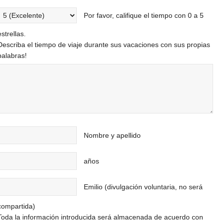
Por favor, califique el tiempo con 0 a 5
estrellas.
Describa el tiempo de viaje durante sus vacaciones con sus propias
palabras!
Nombre y apellido
años
Emilio (divulgación voluntaria, no será
compartida)
Toda la información introducida será almacenada de acuerdo con