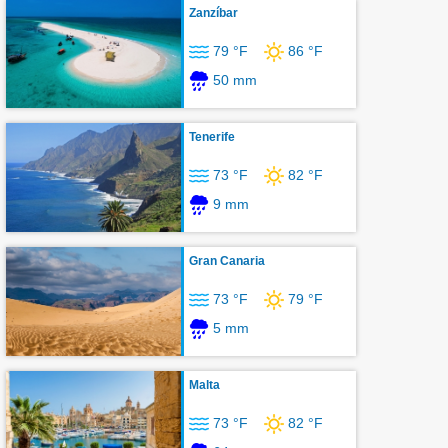
Zanzíbar
79 °F
86 °F
50 mm
Tenerife
73 °F
82 °F
9 mm
Gran Canaria
73 °F
79 °F
5 mm
Malta
73 °F
82 °F