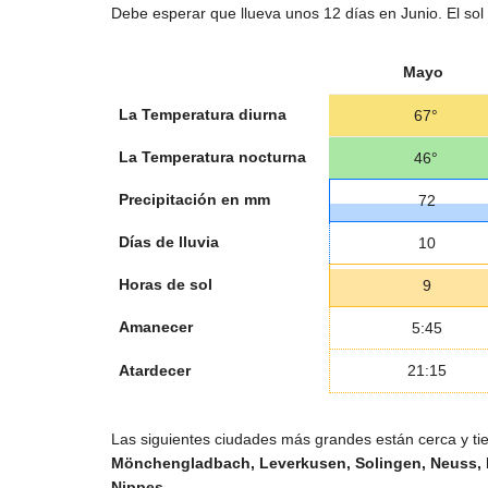
Debe esperar que llueva unos 12 días en Junio. El sol
Mayo
La Temperatura diurna
67°
La Temperatura nocturna
46°
Precipitación en mm
72
Días de lluvia
10
Horas de sol
9
Amanecer
5:45
Atardecer
21:15
Las siguientes ciudades más grandes están cerca y tie
Mönchengladbach, Leverkusen, Solingen, Neuss, K
Nippes
.