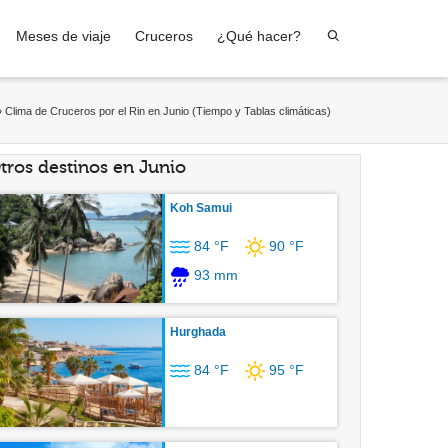
Meses de viaje
Cruceros
¿Qué hacer?
»
Clima de Cruceros por el Rin en Junio (Tiempo y Tablas climáticas)
tros destinos en Junio
Koh Samui
84 °F
90 °F
93 mm
Hurghada
84 °F
95 °F