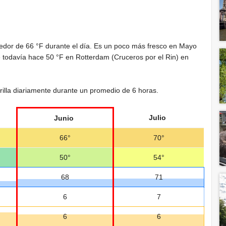
dedor de
66 °F
durante el día. Es un poco más fresco en Mayo
e todavía hace
50 °F
en Rotterdam (Cruceros por el Rin) en
brilla diariamente durante un promedio de 6 horas.
Julio
Junio
66°
70°
50°
54°
68
71
6
7
6
6