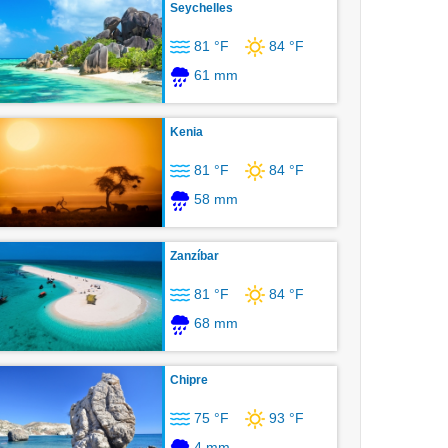
Seychelles
81 °F
84 °F
61 mm
Kenia
81 °F
84 °F
58 mm
Zanzíbar
81 °F
84 °F
68 mm
Chipre
75 °F
93 °F
4 mm