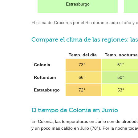
Estrasburgo
El clima de Cruceros por el Rin durante todo el año y e
Compare el clima de las regiones: las
Temp. del día
Temp. nocturna
Colonia
73°
51°
Rotterdam
66°
50°
Estrasburgo
72°
53°
El tiempo de Colonia en Junio
En Colonia, las temperaturas en Junio son de alreded
y un poco más cálido en Julio (
78°
). Por la noche tod