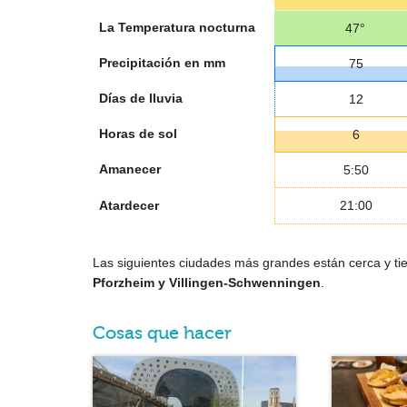
La Temperatura nocturna
47°
Precipitación en mm
75
Días de lluvia
12
Horas de sol
6
Amanecer
5:50
Atardecer
21:00
Las siguientes ciudades más grandes están cerca y tie
Pforzheim y Villingen-Schwenningen
.
Cosas que hacer