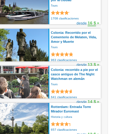
por la ciudad
Tours
1708 clasificaciones
16 $
»
desde
Colonia: Recorrido por el
Cementerio de Melaten, Vida,
Amor y Muerte
Tours
963 clasificaciones
13 $
»
desde
Colonia: recorrido a pie por el
casco antiguo de The Night
Watchman en alemán
Tours
641 clasificaciones
14 $
»
desde
Rotterdam: Entrada Torre
Mirador Euromast
Historia y cultura
657 clasificaciones