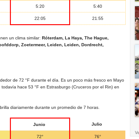
5:20
5:40
22:05
21:55
nen un clima similar:
Róterdam, La Haya, The Hague,
oofddorp, Zoetermeer, Leiden, Leiden, Dordrecht,
rededor de
72 °F
durante el día. Es un poco más fresco en Mayo
e todavía hace
53 °F
en Estrasburgo (Cruceros por el Rin) en
 brilla diariamente durante un promedio de 7 horas.
Julio
Junio
Ve
72°
76°