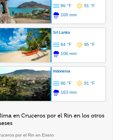
86 °F
91 °F
100 mm
Sri Lanka
84 °F
95 °F
106 mm
Indonesia
86 °F
91 °F
163 mm
lima en Cruceros por el Rin en los otros
eses
ruceros por el Rin en Enero