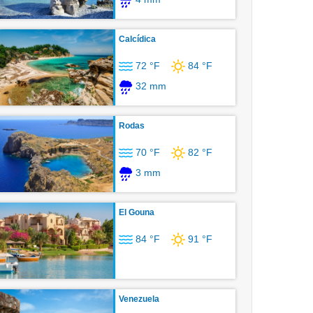
Calcídica
72 °F
84 °F
32 mm
Rodas
70 °F
82 °F
3 mm
El Gouna
84 °F
91 °F
Venezuela