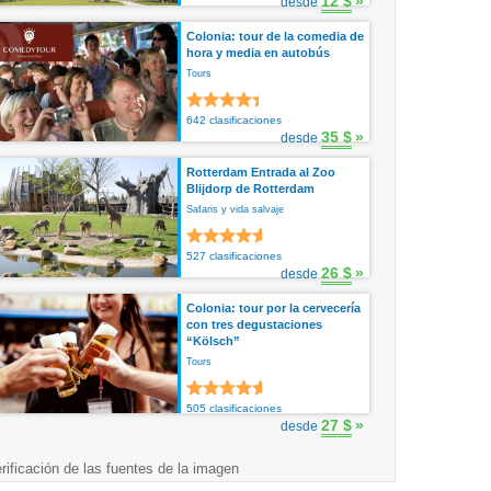
12 $
»
desde
Colonia: tour de la comedia de
hora y media en autobús
Tours
642 clasificaciones
35 $
»
desde
Rotterdam Entrada al Zoo
Blijdorp de Rotterdam
Safaris y vida salvaje
527 clasificaciones
26 $
»
desde
Colonia: tour por la cervecería
con tres degustaciones
“Kölsch”
Tours
505 clasificaciones
27 $
»
desde
rificación de las fuentes de la imagen