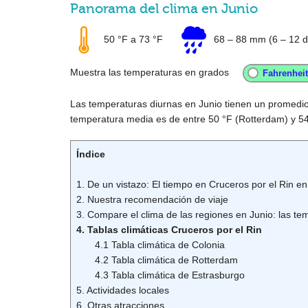
Panorama del clima en Junio
50 °F
a
73 °F
68
–
88 mm
(6 – 12 d
Muestra las temperaturas en grados
Las temperaturas diurnas en Junio tienen un promedi
temperatura media es de entre
50 °F
(Rotterdam) y
54
Índice
1. De un vistazo: El tiempo en Cruceros por el Rin en
2. Nuestra recomendación de viaje
3. Compare el clima de las regiones en Junio: las tem
4. Tablas climáticas Cruceros por el Rin
4.1 Tabla climática de Colonia
4.2 Tabla climática de Rotterdam
4.3 Tabla climática de Estrasburgo
5. Actividades locales
6. Otras atracciones