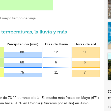
l mejor tiempo de viaje
 temperaturas, la lluvia y más
Precipitación (mm)
Días de lluvia
Horas de sol
88
12
11
68
6
6
75
11
7
C
m
or de
73 °F
durante el día. Es mucho más fresco en Mayo (
67°
)
avía hace
51 °F
en Colonia (Cruceros por el Rin) en Junio.
C