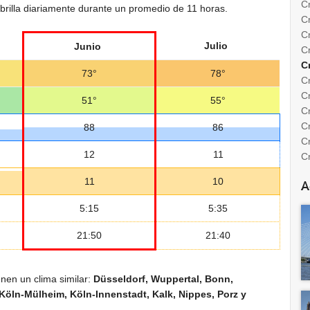
C
 brilla diariamente durante un promedio de 11 horas.
C
Cr
Julio
Junio
C
C
73°
78°
Cr
C
51°
55°
C
C
88
86
C
12
11
C
11
10
A
5:15
5:35
21:50
21:40
nen un clima similar:
Düsseldorf, Wuppertal, Bonn,
öln-Mülheim, Köln-Innenstadt, Kalk, Nippes, Porz y