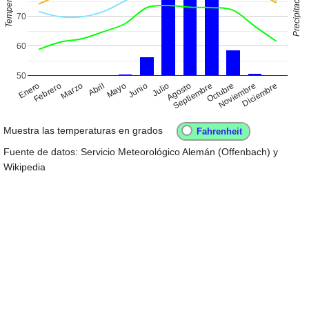
Precipitación (mm)
Temperaturas
70
60
50
Enero
Abril
Julio
Octubre
Febrero
Mayo
Agosto
Noviembre
Marzo
Junio
Septiembre
Diciembre
Muestra las temperaturas en grados
Fuente de datos: Servicio Meteorológico Alemán (Offenbach) y
Wikipedia