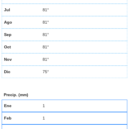
Jul
81°
Ago
81°
Sep
81°
Oct
81°
Nov
81°
Dic
75°
Precip. (mm)
Ene
1
Feb
1