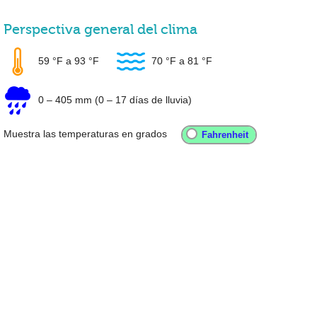
Perspectiva general del clima
59 °F
a
93 °F
70 °F
a
81 °F
0
–
405 mm
(0 – 17 días de lluvia)
Muestra las temperaturas en grados