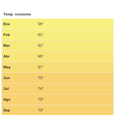
Temp. nocturna
Ene
59°
Feb
61°
Mar
62°
Abr
65°
May
67°
Jun
73°
Jul
74°
Ago
73°
Sep
73°