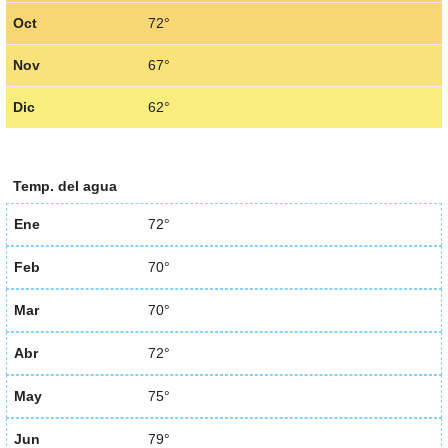
Oct
72°
Nov
67°
Dic
62°
Temp. del agua
Ene
72°
Feb
70°
Mar
70°
Abr
72°
May
75°
Jun
79°