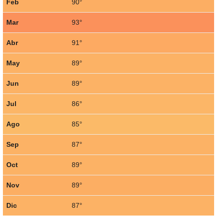
Feb
90°
Mar
93°
Abr
91°
May
89°
Jun
89°
Jul
86°
Ago
85°
Sep
87°
Oct
89°
Nov
89°
Dic
87°