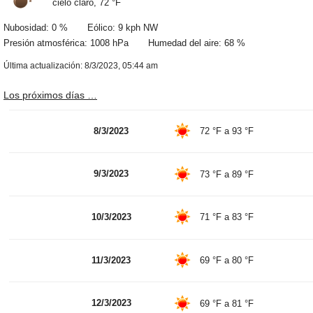
cielo claro,
72 °F
Nubosidad: 0 % Eólico: 9 kph NW
Presión atmosférica: 1008 hPa Humedad del aire: 68 %
Última actualización: 8/3/2023, 05:44 am
Los próximos días …
8/3/2023
72 °F
a
93 °F
9/3/2023
73 °F
a
89 °F
10/3/2023
71 °F
a
83 °F
11/3/2023
69 °F
a
80 °F
12/3/2023
69 °F
a
81 °F