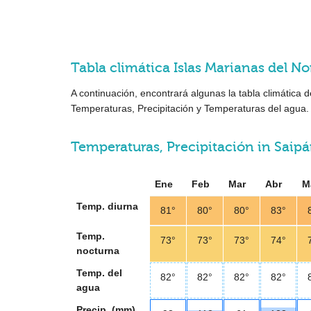
Tabla climática Islas Marianas del No
A continuación, encontrará algunas la tabla climática 
Temperaturas, Precipitación y Temperaturas del agua.
Temperaturas, Precipitación in Saipán
Ene
Feb
Mar
Abr
M
Temp. diurna
81°
80°
80°
83°
Temp.
73°
73°
73°
74°
nocturna
Temp. del
82°
82°
82°
82°
agua
Precip. (mm)