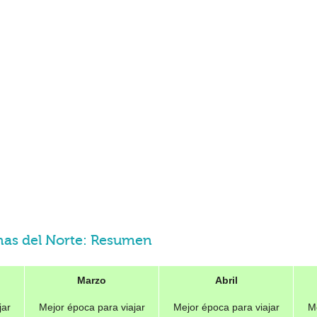
anas del Norte: Resumen
Marzo
Abril
jar
Mejor época para viajar
Mejor época para viajar
Me