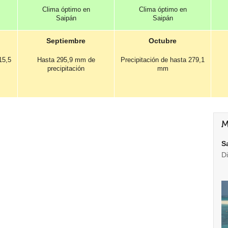
Clima óptimo en
Clima óptimo en
Saipán
Saipán
Septiembre
Octubre
15,5
Hasta 295,9 mm de
Precipitación de hasta 279,1
precipitación
mm
M
S
D