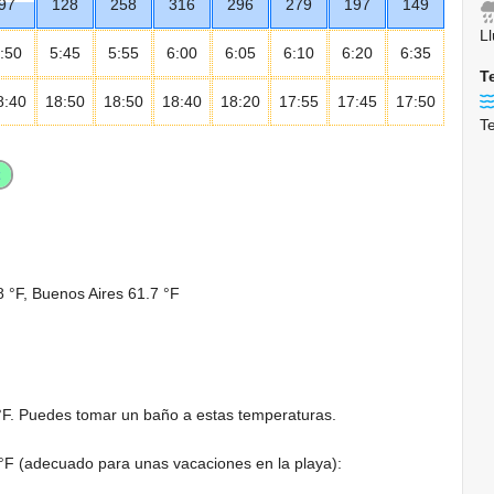
97
128
258
316
296
279
197
149
L
:50
5:45
5:55
6:00
6:05
6:10
6:20
6:35
T
8:40
18:50
18:50
18:40
18:20
17:55
17:45
17:50
T
8 °F
, Buenos Aires
61.7 °F
°F
. Puedes tomar un baño a estas temperaturas.
°F
(adecuado para unas vacaciones en la playa):