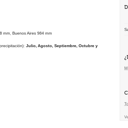
D
S
48 mm
, Buenos Aires
984 mm
recipitación):
Julio, Agosto, Septiembre, Octubre y
¿
M
C
T
Ve