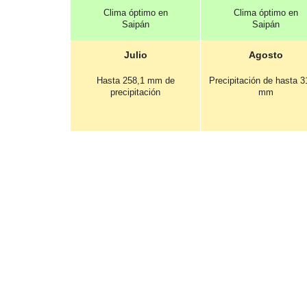
Clima óptimo en
Clima óptimo en
Saipán
Saipán
Julio
Agosto
Hasta 258,1 mm de
Precipitación de hasta 3
precipitación
mm