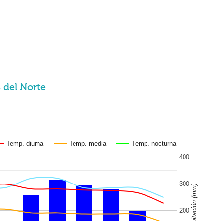
 del Norte
Temp. diurna
Temp. media
Temp. nocturna
400
300
Precipitación (mm)
200