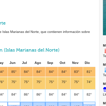
rte
de Islas Marianas del Norte, que contienen información sobre
M
 (Islas Marianas del Norte)
T
ay
Jun
Jul
Ago
Sep
Oct
Nov
Dic
M
84°
85°
84°
84°
84°
84°
83°
81°
T
76°
75°
75°
75°
75°
75°
75°
74°
M
L
84°
84°
86°
86°
84°
84°
84°
82°
M