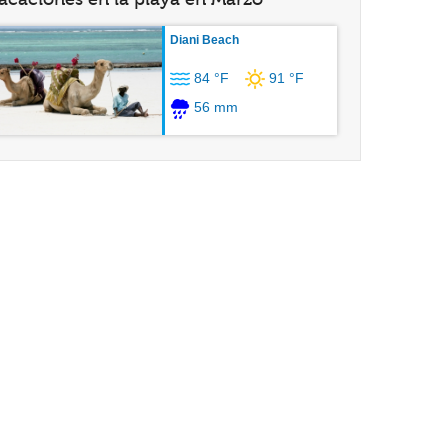
Diani Beach
84 °F
91 °F
56 mm