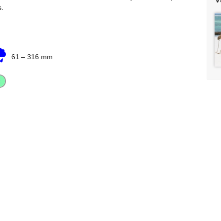
s.
61
–
316 mm