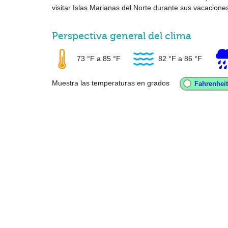
visitar Islas Marianas del Norte durante sus vacacione
Perspectiva general del clima
73 °F
a
85 °F
82 °F
a
86 °F
Muestra las temperaturas en grados