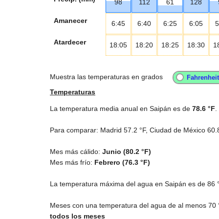
98
112
61
128
Amanecer
6:45
6:40
6:25
6:05
5
Atardecer
18:05
18:20
18:25
18:30
1
Muestra las temperaturas en grados
Temperaturas
La temperatura media anual en Saipán es de
78.6 °F
.
Para comparar: Madrid
57.2 °F
, Ciudad de México
60.
Mes más cálido:
Junio (
80.2 °F
)
Mes más frío:
Febrero (
76.3 °F
)
La temperatura máxima del agua en Saipán es de
86 
Meses con una temperatura del agua de al menos
70 
todos los meses