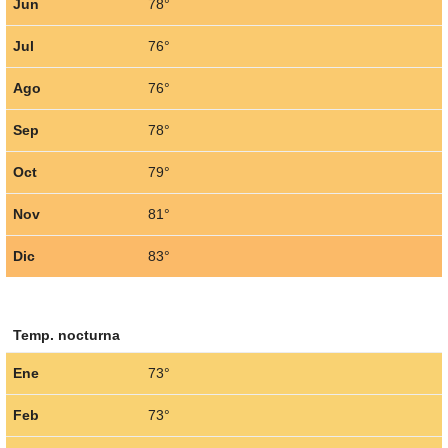
Jun
78°
Jul
76°
Ago
76°
Sep
78°
Oct
79°
Nov
81°
Dic
83°
Temp. nocturna
Ene
73°
Feb
73°