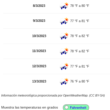
8/3/2023
78 °F
a
80 °F
9/3/2023
77 °F
a
81 °F
10/3/2023
78 °F
a
82 °F
11/3/2023
78 °F
a
82 °F
12/3/2023
77 °F
a
81 °F
13/3/2023
76 °F
a
80 °F
Información meteorológica proporcionada por OpenWeatherMap. (CC BY-SA)
Muestra las temperaturas en grados