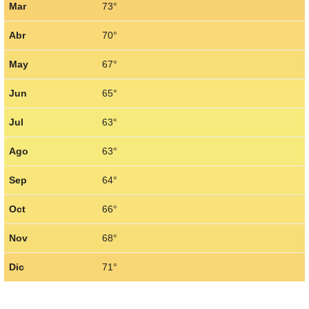
Mar
73°
Abr
70°
May
67°
Jun
65°
Jul
63°
Ago
63°
Sep
64°
Oct
66°
Nov
68°
Dic
71°