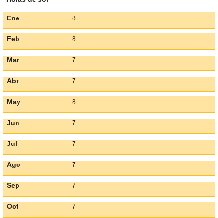
Ene
8
Feb
8
Mar
7
Abr
7
May
8
Jun
7
Jul
7
Ago
7
Sep
7
Oct
7