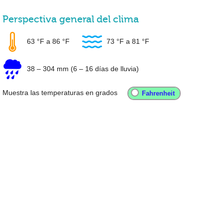
Perspectiva general del clima
63 °F
a
86 °F
73 °F
a
81 °F
38
–
304 mm
(6 – 16 días de lluvia)
Muestra las temperaturas en grados