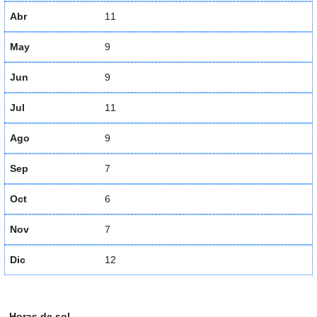
Abr
11
May
9
Jun
9
Jul
11
Ago
9
Sep
7
Oct
6
Nov
7
Dic
12
Horas de sol