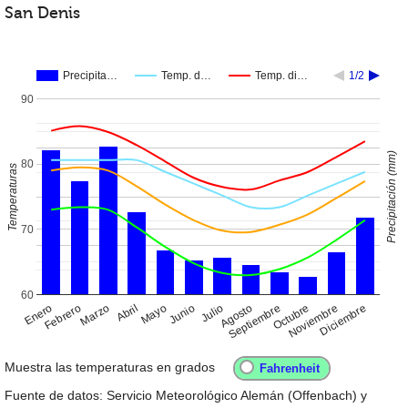
San Denis
Precipita…
Temp. d…
Temp. di…
1/2
90
Precipitación (mm)
80
Temperaturas
70
60
Enero
Abril
Julio
Octubre
Febrero
Mayo
Agosto
Noviembre
Marzo
Junio
Septiembre
Diciembre
Muestra las temperaturas en grados
Fuente de datos: Servicio Meteorológico Alemán (Offenbach) y