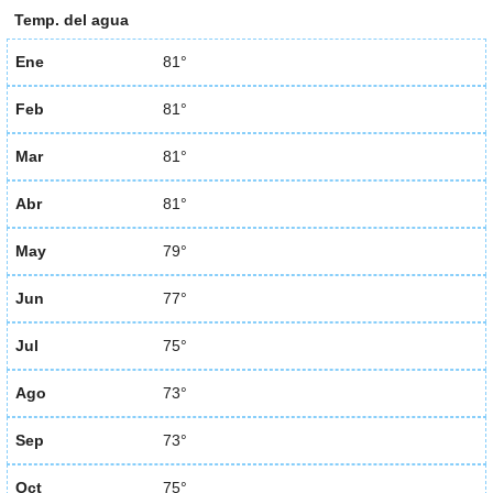
Temp. del agua
Ene
81°
Feb
81°
Mar
81°
Abr
81°
May
79°
Jun
77°
Jul
75°
Ago
73°
Sep
73°
Oct
75°