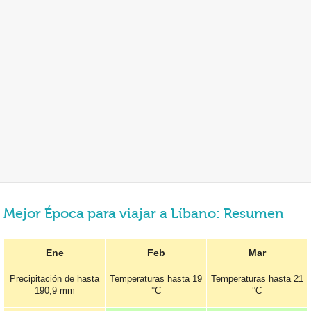
Mejor Época para viajar a Líbano: Resumen
Ene
Feb
Mar
Precipitación de hasta
Temperaturas hasta
19
Temperaturas hasta
21
190,9 mm
°C
°C