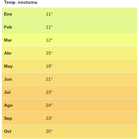
Temp. nocturna
Ene
11°
Feb
11°
Mar
12°
Abr
15°
May
18°
Jun
21°
Jul
23°
Ago
24°
Sep
23°
Oct
20°