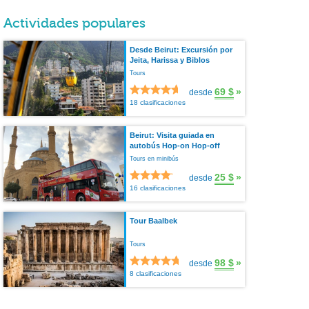
Actividades populares
Desde Beirut: Excursión por
Jeita, Harissa y Biblos
Tours
69 $
»
desde
18 clasificaciones
Beirut: Visita guiada en
autobús Hop-on Hop-off
Tours en minibús
25 $
»
desde
16 clasificaciones
Tour Baalbek
Tours
98 $
»
desde
8 clasificaciones