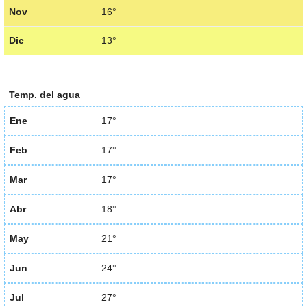
Nov
16°
Dic
13°
Temp. del agua
Ene
17°
Feb
17°
Mar
17°
Abr
18°
May
21°
Jun
24°
Jul
27°