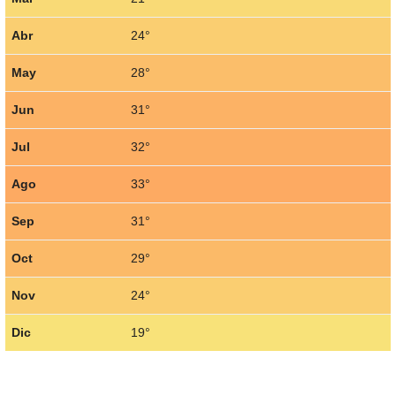
Abr
24°
May
28°
Jun
31°
Jul
32°
Ago
33°
Sep
31°
Oct
29°
Nov
24°
Dic
19°