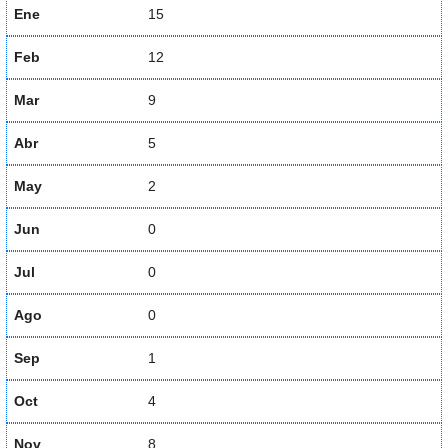
Ene
15
Feb
12
Mar
9
Abr
5
May
2
Jun
0
Jul
0
Ago
0
Sep
1
Oct
4
Nov
8