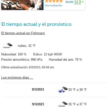
12 $
»
desde
Una evaluación
El tiempo actual y el pronóstico
El tiempo actual en Fehmarn
nubes,
32 °F
Nubosidad: 100 % Eólico: 12 kph WSW
Presión atmosférica: 996 hPa Humedad del aire: 78 %
Última actualización: 8/3/2023, 09:48 am
Los próximos días …
8/3/2023
33 °F
a
38 °F
9/3/2023
35 °F
a
37 °F