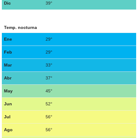
Dic
39°
Temp. nocturna
Ene
29°
Feb
29°
Mar
33°
Abr
37°
May
45°
Jun
52°
Jul
56°
Ago
56°