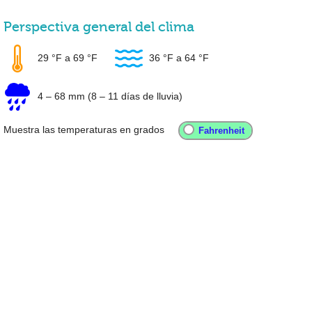
Perspectiva general del clima
29 °F
a
69 °F
36 °F
a
64 °F
4
–
68 mm
(8 – 11 días de lluvia)
Muestra las temperaturas en grados