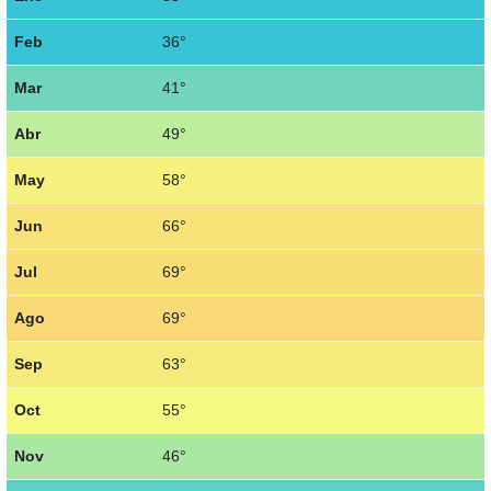
Feb
36°
Mar
41°
Abr
49°
May
58°
Jun
66°
Jul
69°
Ago
69°
Sep
63°
Oct
55°
Nov
46°