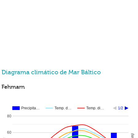
Diagrama climático de Mar Báltico
Fehmarn
Precipita…
Temp. d…
Temp. di…
1/2
80
60