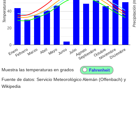
Precipitación (mm)
Temperaturas
40
20
0
Enero
Abril
Julio
Octubre
Febrero
Mayo
Agosto
Noviembre
Marzo
Junio
Septiembre
Diciembre
Muestra las temperaturas en grados
Fuente de datos: Servicio Meteorológico Alemán (Offenbach) y
Wikipedia