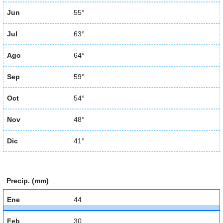
Jun
55°
Jul
63°
Ago
64°
Sep
59°
Oct
54°
Nov
48°
Dic
41°
Precip. (mm)
Ene
44
Feb
30