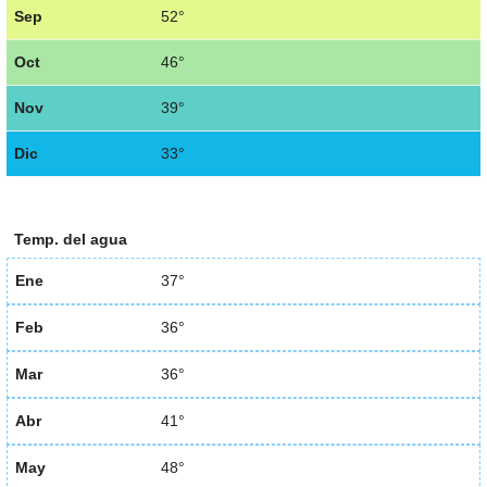
Sep
52°
Oct
46°
Nov
39°
Dic
33°
Temp. del agua
Ene
37°
Feb
36°
Mar
36°
Abr
41°
May
48°