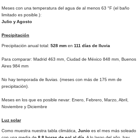
Meses con una temperatura del agua de al menos
63 °F
(el baño
limitado es posible.):
Julio y Agosto
Precipitación
Precipitación anual total:
528
mm
en
111 días de lluvia
Para comparar: Madrid
463 mm
, Ciudad de México
848 mm
, Buenos
Aires
984 mm
No hay temporada de lluvias. (meses con más de
175 mm
de
precipitación).
Meses en los que es posible nevar: Enero, Febrero, Marzo, Abril,
Noviembre y Diciembre
Luz solar
Como muestra nuestra tabla climática,
Junio
es el mes más soleado
con una media de
8.8 horas de sol al día
. A lo largo del año, hay