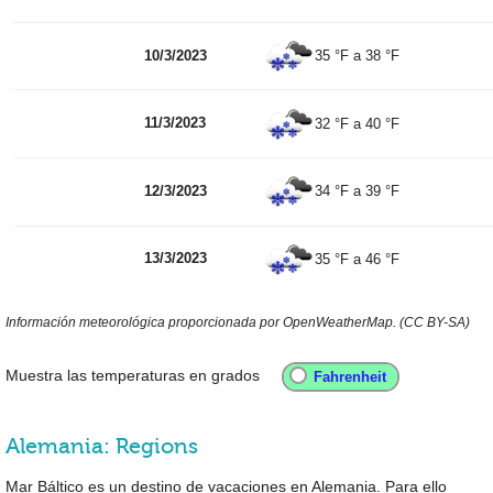
10/3/2023
35 °F
a
38 °F
11/3/2023
32 °F
a
40 °F
12/3/2023
34 °F
a
39 °F
13/3/2023
35 °F
a
46 °F
Información meteorológica proporcionada por OpenWeatherMap. (CC BY-SA)
Muestra las temperaturas en grados
Alemania: Regions
Mar Báltico es un destino de vacaciones en Alemania. Para ello