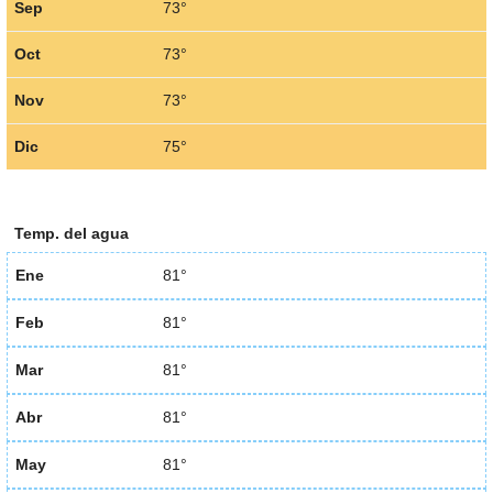
Sep
73°
Oct
73°
Nov
73°
Dic
75°
Temp. del agua
Ene
81°
Feb
81°
Mar
81°
Abr
81°
May
81°