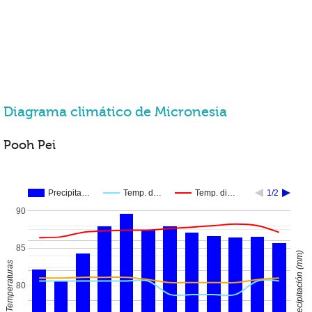
Diagrama climático de Micronesia
Pooh Pei
Precipita…
Temp. d…
Temp. di…
1/2
90
85
Precipitación (mm)
Temperaturas
80