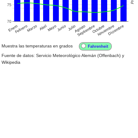
75
70
Enero
Abril
Julio
Octubre
Febrero
Mayo
Agosto
Noviembre
Marzo
Junio
Septiembre
Diciembre
Muestra las temperaturas en grados
Fuente de datos: Servicio Meteorológico Alemán (Offenbach) y
Wikipedia