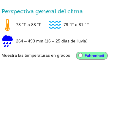
Perspectiva general del clima
73 °F
a
88 °F
79 °F
a
81 °F
264
–
490 mm
(16 – 25 días de lluvia)
Muestra las temperaturas en grados