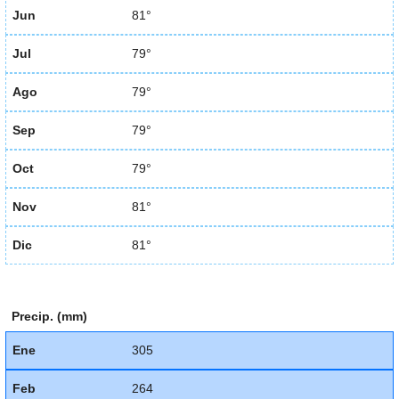
Jun
81°
Jul
79°
Ago
79°
Sep
79°
Oct
79°
Nov
81°
Dic
81°
Precip. (mm)
Ene
305
Feb
264