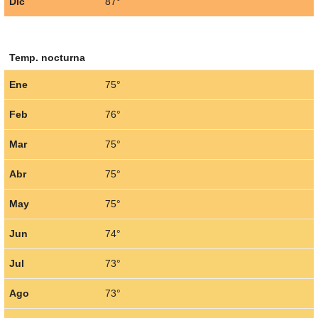
Dic
87°
Temp. nocturna
Ene
75°
Feb
76°
Mar
75°
Abr
75°
May
75°
Jun
74°
Jul
73°
Ago
73°