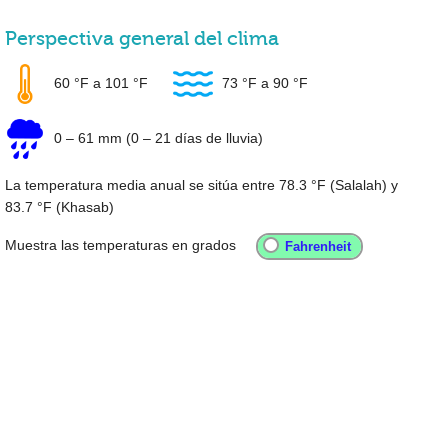
Perspectiva general del clima
60 °F
a
101 °F
73 °F
a
90 °F
0
–
61 mm
(0 – 21 días de lluvia)
La temperatura media anual se sitúa entre
78.3 °F
(Salalah) y
83.7 °F
(Khasab)
Muestra las temperaturas en grados