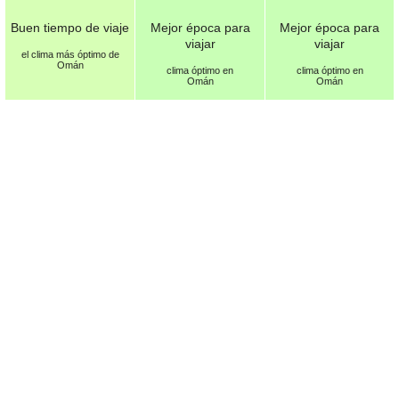
Buen tiempo de viaje
Mejor época para
Mejor época para
viajar
viajar
el clima más óptimo de
Omán
clima óptimo en
clima óptimo en
Omán
Omán