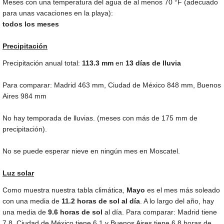
Meses con una temperatura del agua de al menos
70 °F
(adecuado
para unas vacaciones en la playa):
todos los meses
Precipitación
Precipitación anual total:
113.3
mm
en
13 días de lluvia
Para comparar: Madrid
463 mm
, Ciudad de México
848 mm
, Buenos
Aires
984 mm
No hay temporada de lluvias. (meses con más de
175 mm
de
precipitación).
No se puede esperar nieve en ningún mes en Moscatel.
Luz solar
Como muestra nuestra tabla climática,
Mayo
es el mes más soleado
con una media de
11.2 horas de sol al día
. A lo largo del año, hay
una media de
9.6 horas de sol
al día. Para comparar: Madrid tiene
7.8, Ciudad de México tiene 6.1 y Buenos Aires tiene 6.8 horas de