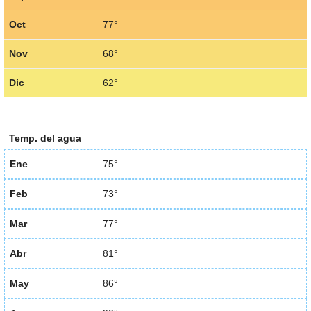
Oct
77°
Nov
68°
Dic
62°
Temp. del agua
Ene
75°
Feb
73°
Mar
77°
Abr
81°
May
86°