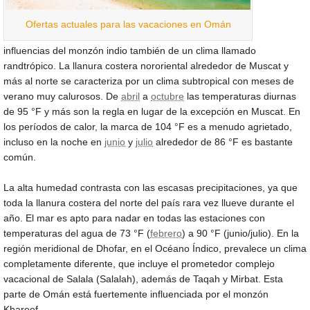
Ofertas actuales para las vacaciones en Omán
influencias del monzón indio también de un clima llamado
randtrópico. La llanura costera nororiental alrededor de Muscat y
más al norte se caracteriza por un clima subtropical con meses de
verano muy calurosos. De
abril
a
octubre
las temperaturas diurnas
de
95 °F
y más son la regla en lugar de la excepción en Muscat. En
los períodos de calor, la marca de
104 °F
es a menudo agrietado,
incluso en la noche en
junio
y
julio
alrededor de
86 °F
es bastante
común.
La alta humedad contrasta con las escasas precipitaciones, ya que
toda la llanura costera del norte del país rara vez llueve durante el
año. El mar es apto para nadar en todas las estaciones con
temperaturas del agua de
73 °F
(
febrero
) a
90 °F
(junio/julio). En la
región meridional de Dhofar, en el Océano Índico, prevalece un clima
completamente diferente, que incluye el prometedor complejo
vacacional de Salala (Salalah), además de Taqah y Mirbat. Esta
parte de Omán está fuertemente influenciada por el monzón
Khareef.