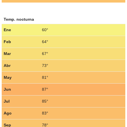
Temp. nocturna
Ene
60°
Feb
64°
Mar
67°
Abr
73°
May
81°
Jun
87°
Jul
85°
Ago
83°
Sep
78°