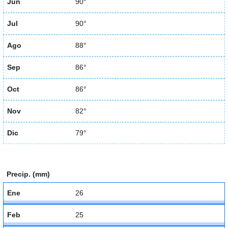
Jun
90°
Jul
90°
Ago
88°
Sep
86°
Oct
86°
Nov
82°
Dic
79°
Precip. (mm)
Ene
26
Feb
25