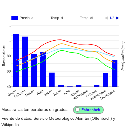
Precipita…
Temp. d…
Temp. di…
1/2
…
…
Precipitación (mm)
Temperaturas
80
60
40
Enero
Abril
Julio
Octubre
Febrero
Mayo
Agosto
Noviembre
Marzo
Junio
Septiembre
Diciembre
Muestra las temperaturas en grados
Fuente de datos: Servicio Meteorológico Alemán (Offenbach) y
Wikipedia