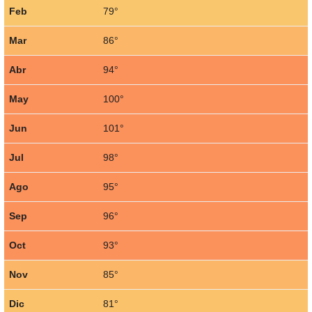
Feb
79°
Mar
86°
Abr
94°
May
100°
Jun
101°
Jul
98°
Ago
95°
Sep
96°
Oct
93°
Nov
85°
Dic
81°