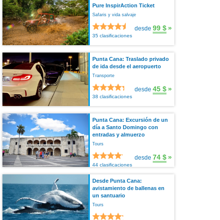
Pure InspirAction Ticket
Safaris y vida salvaje
99 $
»
desde
35 clasificaciones
Punta Cana: Traslado privado
de ida desde el aeropuerto
Transporte
45 $
»
desde
38 clasificaciones
Punta Cana: Excursión de un
día a Santo Domingo con
entradas y almuerzo
Tours
74 $
»
desde
44 clasificaciones
Desde Punta Cana:
avistamiento de ballenas en
un santuario
Tours