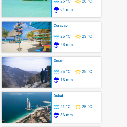
26 °C
28 °C
64 mm
Curaçao
25 °C
29 °C
28 mm
Omán
25 °C
28 °C
16 mm
Dubai
21 °C
25 °C
36 mm