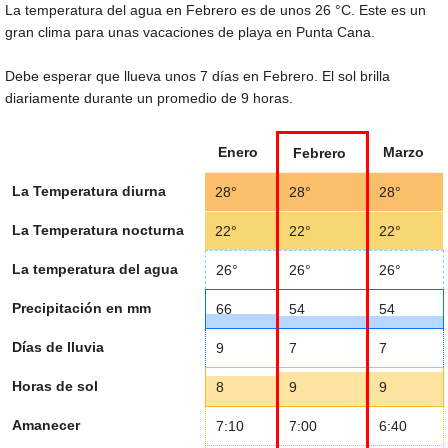
La temperatura del agua en Febrero es de unos
26 °C
. Este es un
gran clima para unas vacaciones de playa en Punta Cana.
Debe esperar que llueva unos 7 días en Febrero. El sol brilla
diariamente durante un promedio de 9 horas.
Enero
Marzo
Febrero
La Temperatura diurna
28°
28°
28°
La Temperatura nocturna
22°
22°
22°
La temperatura del agua
26°
26°
26°
Precipitación en mm
66
54
54
Días de lluvia
9
7
7
Horas de sol
8
9
9
Amanecer
7:10
7:00
6:40