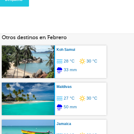
Otros destinos en Febrero
Koh Samui
28 °C
30 °C
33 mm
Maldivas
27 °C
30 °C
50 mm
Jamaica