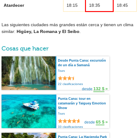
Atardecer
18:15
18:35
18:45
Las siguientes ciudades más grandes están cerca y tienen un clima
similar:
Higüey, La Romana y El Seibo
.
Cosas que hacer
Desde Punta Cana: excursión
de un día a Samaná
Tours
22 clasificaciones
132 $
»
desde
Punta Cana: tour en
catamarán y Taiguey Emotion
Show
Tours
65 $
»
desde
33 clasificaciones
Punta Cana: La Hacienda Park