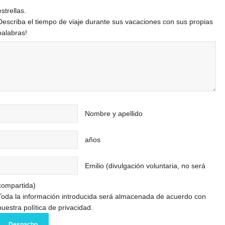
estrellas.
Describa el tiempo de viaje durante sus vacaciones con sus propias
palabras!
Nombre y apellido
años
Emilio (divulgación voluntaria, no será
compartida)
Toda la información introducida será almacenada de acuerdo con
nuestra política de privacidad.