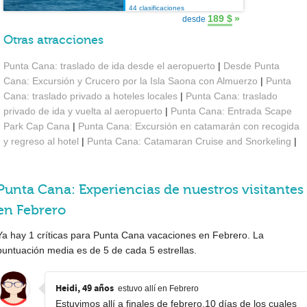
44 clasificaciones
189 $
»
desde
Otras atracciones
Punta Cana: traslado de ida desde el aeropuerto
|
Desde Punta
Cana: Excursión y Crucero por la Isla Saona con Almuerzo
|
Punta
Cana: traslado privado a hoteles locales
|
Punta Cana: traslado
privado de ida y vuelta al aeropuerto
|
Punta Cana: Entrada Scape
Park Cap Cana
|
Punta Cana: Excursión en catamarán con recogida
y regreso al hotel
|
Punta Cana: Catamaran Cruise and Snorkeling
|
Punta Cana: Experiencias de nuestros visitantes
en Febrero
Ya hay
1
críticas para Punta Cana vacaciones en Febrero. La
puntuación media es de
5
de cada
5
estrellas.
Heidi, 49 años
estuvo allí en Febrero
Estuvimos allí a finales de febrero.10 días de los cuales