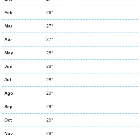
Feb
26°
Mar
27°
Abr
27°
May
28°
Jun
28°
Jul
28°
Ago
29°
Sep
29°
Oct
29°
Nov
28°