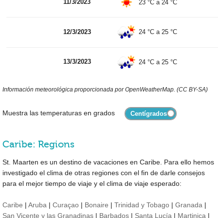
11/3/2023
23 °C
a
24 °C
12/3/2023
24 °C
a
25 °C
13/3/2023
24 °C
a
25 °C
Información meteorológica proporcionada por OpenWeatherMap. (CC BY-SA)
Muestra las temperaturas en grados
Caribe: Regions
St. Maarten es un destino de vacaciones en Caribe. Para ello hemos
investigado el clima de otras regiones con el fin de darle consejos
para el mejor tiempo de viaje y el clima de viaje esperado:
Caribe
|
Aruba
|
Curaçao
|
Bonaire
|
Trinidad y Tobago
|
Granada
|
San Vicente y las Granadinas
|
Barbados
|
Santa Lucía
|
Martinica
|