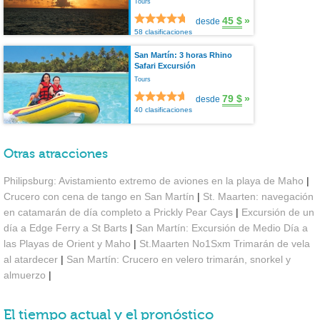
Tours
45 $
»
desde
58 clasificaciones
San Martín: 3 horas Rhino
Safari Excursión
Tours
79 $
»
desde
40 clasificaciones
Otras atracciones
Philipsburg: Avistamiento extremo de aviones en la playa de Maho
|
Crucero con cena de tango en San Martín
|
St. Maarten: navegación
en catamarán de día completo a Prickly Pear Cays
|
Excursión de un
día a Edge Ferry a St Barts
|
San Martín: Excursión de Medio Día a
las Playas de Orient y Maho
|
St.Maarten No1Sxm Trimarán de vela
al atardecer
|
San Martín: Crucero en velero trimarán, snorkel y
almuerzo
|
El tiempo actual y el pronóstico