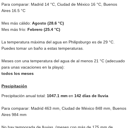
Para comparar: Madrid
14 °C
, Ciudad de México
16 °C
, Buenos
Aires
16.5 °C
Mes más cálido:
Agosto (
28.6 °C
)
Mes más frío:
Febrero (
25.4 °C
)
La temperatura máxima del agua en Philipsburgo es de
29 °C
.
Puedes tomar un baño a estas temperaturas.
Meses con una temperatura del agua de al menos
21 °C
(adecuado
para unas vacaciones en la playa):
todos los meses
Precipitación
Precipitación anual total:
1047.1
mm
en
142 días de lluvia
Para comparar: Madrid
463 mm
, Ciudad de México
848 mm
, Buenos
Aires
984 mm
No hay temporada de lluvias. (meses con más de
175 mm
de