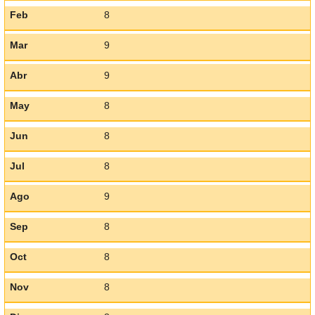
Feb
8
Mar
9
Abr
9
May
8
Jun
8
Jul
8
Ago
9
Sep
8
Oct
8
Nov
8