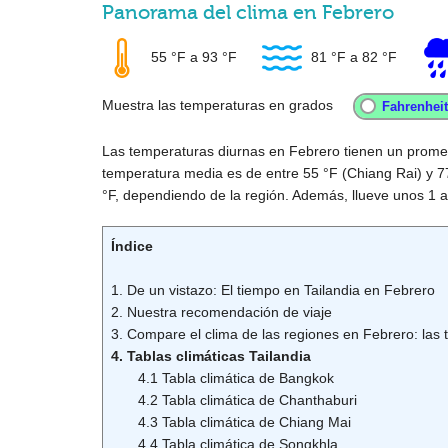
Panorama del clima en Febrero
55 °F
a
93 °F
81 °F
a
82 °F
Muestra las temperaturas en grados
Las temperaturas diurnas en Febrero tienen un prome
temperatura media es de entre
55 °F
(Chiang Rai) y
7
°F
, dependiendo de la región. Además, llueve unos 1 a
Índice
1. De un vistazo: El tiempo en Tailandia en Febrero
2. Nuestra recomendación de viaje
3. Compare el clima de las regiones en Febrero: las t
4. Tablas climáticas Tailandia
4.1 Tabla climática de Bangkok
4.2 Tabla climática de Chanthaburi
4.3 Tabla climática de Chiang Mai
4.4 Tabla climática de Songkhla