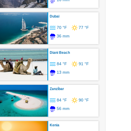
Dubai
70 °F
77 °F
36 mm
Diani Beach
84 °F
91 °F
13 mm
Zanzíbar
84 °F
90 °F
56 mm
Kenia