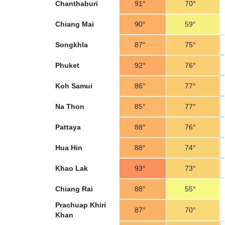
Chanthaburi
91°
70°
Chiang Mai
90°
59°
Songkhla
87°
75°
Phuket
92°
76°
Koh Samui
86°
77°
Na Thon
85°
77°
Pattaya
88°
76°
Hua Hin
88°
74°
Khao Lak
93°
73°
Chiang Rai
88°
55°
Prachuap Khiri
87°
70°
Khan