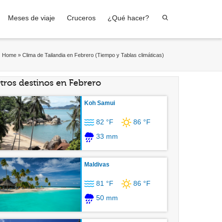
Meses de viaje
Cruceros
¿Qué hacer?
Home
»
Clima de Tailandia en Febrero (Tiempo y Tablas climáticas)
tros destinos en Febrero
Koh Samui
82 °F
86 °F
33 mm
Maldivas
81 °F
86 °F
50 mm