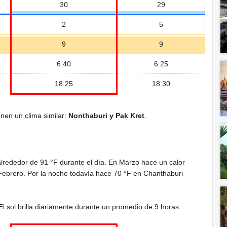
30
29
2
5
9
9
6:40
6:25
18:25
18:30
nen un clima similar:
Nonthaburi y Pak Kret
.
alrededor de
91 °F
durante el día. En Marzo hace un calor
Febrero. Por la noche todavía hace
70 °F
en Chanthaburi
El sol brilla diariamente durante un promedio de 9 horas.