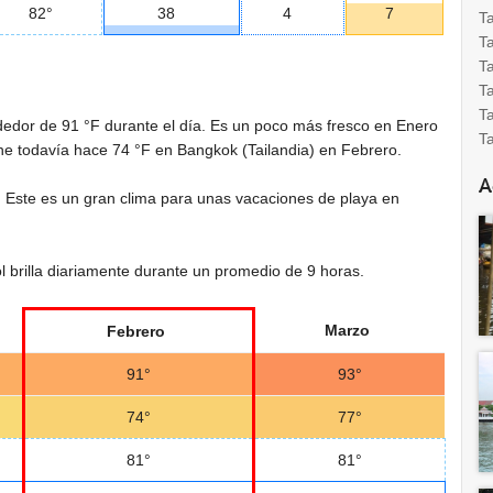
82°
38
4
7
Ta
Ta
T
T
T
ededor de
91 °F
durante el día. Es un poco más fresco en Enero
T
che todavía hace
74 °F
en Bangkok (Tailandia) en Febrero.
A
. Este es un gran clima para unas vacaciones de playa en
l brilla diariamente durante un promedio de 9 horas.
Marzo
Febrero
91°
93°
74°
77°
81°
81°