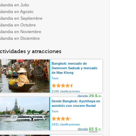
ilandia en Julio
ilandia en Agosto
ailandia en Septiembre
ailandia en Octubre
ailandia en Noviembre
ailandia en Diciembre
ctividades y atracciones
Bangkok: mercado de
Damnoen Saduak y mercado
de Mae Klong
Tours
2166 clasificaciones
29 $
»
desde
Desde Bangkok: Ayutthaya en
autobús con crucero fluvial
Tours
1631 clasificaciones
65 $
»
desde