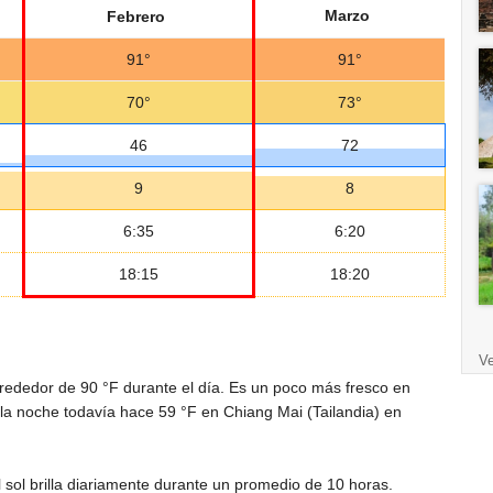
Marzo
Febrero
91°
91°
70°
73°
46
72
9
8
6:35
6:20
18:15
18:20
Ve
lrededor de
90 °F
durante el día. Es un poco más fresco en
r la noche todavía hace
59 °F
en Chiang Mai (Tailandia) en
 sol brilla diariamente durante un promedio de 10 horas.