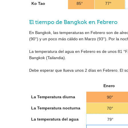
Ko Tao
85°
77°
El tiempo de Bangkok en Febrero
En Bangkok, las temperaturas en Febrero son de alr
(
90°
) y un poco más cálido en Marzo (
93°
). Por la no
La temperatura del agua en Febrero es de unos
81 °F
Bangkok (Tailandia).
Debe esperar que llueva unos 2 días en Febrero. El so
Enero
La Temperatura diurna
90°
La Temperatura nocturna
70°
La temperatura del agua
79°