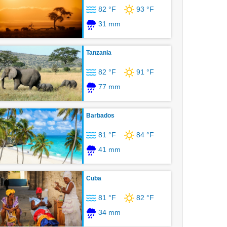
82 °F
93 °F
31 mm
Tanzania
82 °F
91 °F
77 mm
Barbados
81 °F
84 °F
41 mm
Cuba
81 °F
82 °F
34 mm