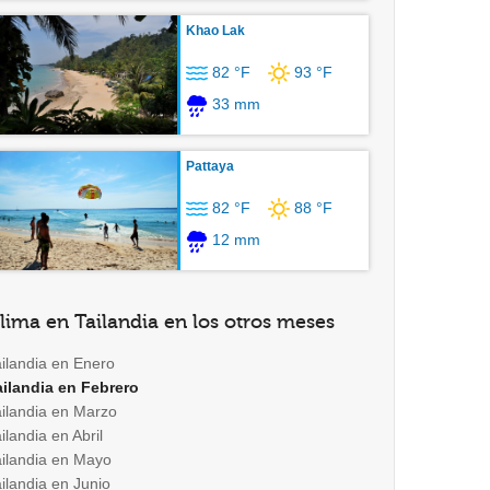
Khao Lak
82 °F
93 °F
33 mm
Pattaya
82 °F
88 °F
12 mm
lima en Tailandia en los otros meses
ailandia en Enero
ailandia en Febrero
ailandia en Marzo
ilandia en Abril
ailandia en Mayo
ilandia en Junio