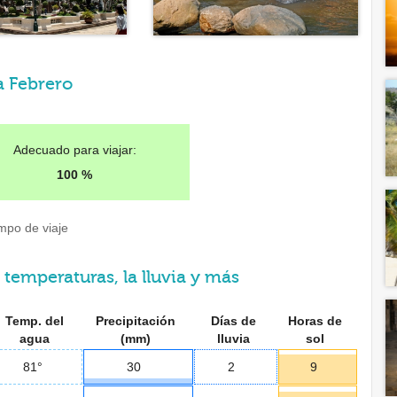
a Febrero
Adecuado para viajar:
100 %
empo de viaje
 temperaturas, la lluvia y más
Temp. del
Precipitación
Días de
Horas de
agua
(mm)
lluvia
sol
81°
30
2
9