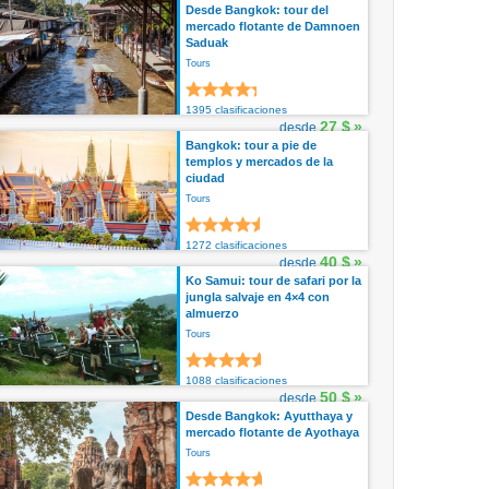
Desde Bangkok: tour del
mercado flotante de Damnoen
Saduak
Tours
1395 clasificaciones
27 $
»
desde
Bangkok: tour a pie de
templos y mercados de la
ciudad
Tours
1272 clasificaciones
40 $
»
desde
Ko Samui: tour de safari por la
jungla salvaje en 4×4 con
almuerzo
Tours
1088 clasificaciones
50 $
»
desde
Desde Bangkok: Ayutthaya y
mercado flotante de Ayothaya
Tours