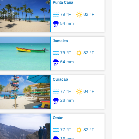
Punta Cana
79 °F
82 °F
54 mm
Jamaica
79 °F
82 °F
64 mm
Curaçao
77 °F
84 °F
28 mm
Omán
77 °F
82 °F
16 mm