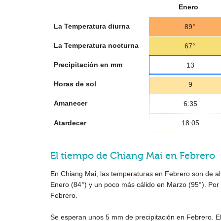
Enero
La Temperatura diurna
89°
La Temperatura nocturna
67°
Precipitación en mm
13
Horas de sol
9
Amanecer
6:35
Atardecer
18:05
El tiempo de Chiang Mai en Febrero
En Chiang Mai, las temperaturas en Febrero son de a
Enero (
84°
) y un poco más cálido en Marzo (
95°
). Po
Febrero.
Se esperan unos
5 mm
de precipitación en Febrero. El