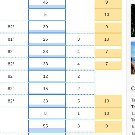
46
9
5
10
82°
39
9
81°
26
3
10
82°
33
4
7
82°
33
4
7
82°
12
2
C
82°
15
2
T
82°
33
5
10
T
8
1
10
T
Ta
55
3
9
T
Ta