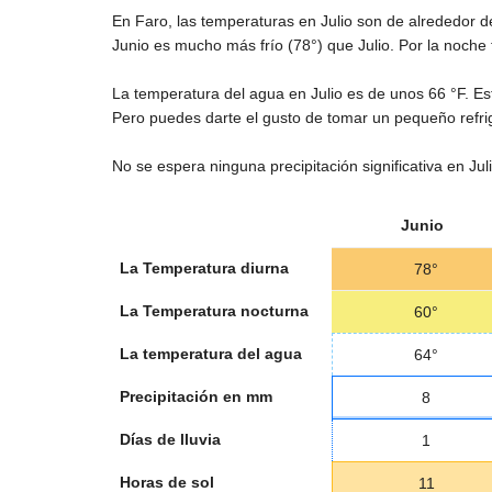
En Faro, las temperaturas en Julio son de alrededor 
Junio es mucho más frío (
78°
) que Julio. Por la noch
La temperatura del agua en Julio es de unos
66 °F
. E
Pero puedes darte el gusto de tomar un pequeño refrig
No se espera ninguna precipitación significativa en Jul
Junio
La Temperatura diurna
78°
La Temperatura nocturna
60°
La temperatura del agua
64°
Precipitación en mm
8
Días de lluvia
1
Horas de sol
11