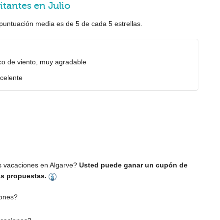
itantes en Julio
a puntuación media es de
5
de cada
5
estrellas.
co de viento, muy agradable
xcelente
s vacaciones en Algarve?
Usted puede ganar un cupón de
las propuestas.
ones?