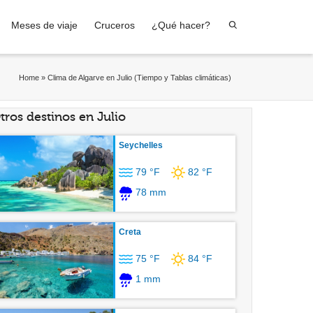
Meses de viaje
Cruceros
¿Qué hacer?
Home
»
Clima de Algarve en Julio (Tiempo y Tablas climáticas)
tros destinos en Julio
Seychelles
79 °F
82 °F
78 mm
Creta
75 °F
84 °F
1 mm