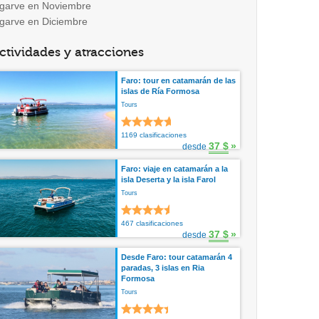
lgarve en Noviembre
lgarve en Diciembre
ctividades y atracciones
Faro: tour en catamarán de las
islas de Ría Formosa
Tours
1169 clasificaciones
37 $
»
desde
Faro: viaje en catamarán a la
isla Deserta y la isla Farol
Tours
467 clasificaciones
37 $
»
desde
Desde Faro: tour catamarán 4
paradas, 3 islas en Ria
Formosa
Tours