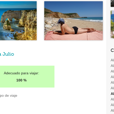
C
 Julio
A
A
A
Adecuado para viajar:
Al
100 %
A
A
A
po de viaje
A
A
A