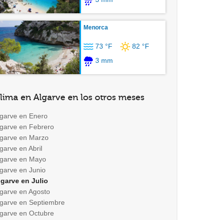
Menorca
73 °F
82 °F
3 mm
lima en Algarve en los otros meses
lgarve en Enero
lgarve en Febrero
lgarve en Marzo
garve en Abril
lgarve en Mayo
lgarve en Junio
lgarve en Julio
lgarve en Agosto
lgarve en Septiembre
lgarve en Octubre