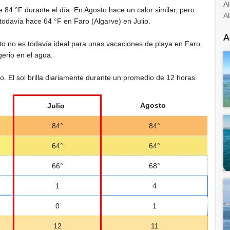
A
de
84 °F
durante el día. En Agosto hace un calor similar, pero
A
e todavía hace
64 °F
en Faro (Algarve) en Julio.
A
sto no es todavía ideal para unas vacaciones de playa en Faro.
erio en el agua.
io. El sol brilla diariamente durante un promedio de 12 horas.
Agosto
Julio
84°
84°
64°
64°
66°
68°
1
4
0
1
12
11