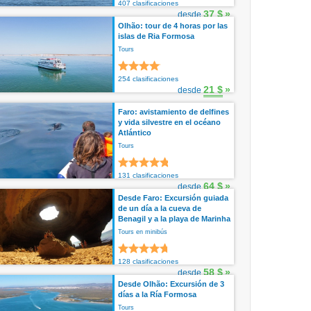
407 clasificaciones
37 $
»
desde
Olhão: tour de 4 horas por las
islas de Ria Formosa
Tours
254 clasificaciones
21 $
»
desde
Faro: avistamiento de delfines
y vida silvestre en el océano
Atlántico
Tours
131 clasificaciones
64 $
»
desde
Desde Faro: Excursión guiada
de un día a la cueva de
Benagil y a la playa de Marinha
Tours en minibús
128 clasificaciones
58 $
»
desde
Desde Olhão: Excursión de 3
días a la Ría Formosa
Tours