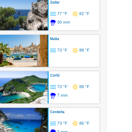
Zadar
77 °F
82 °F
30 mm
Malta
73 °F
88 °F
Corfú
73 °F
88 °F
7 mm
Cerdeña
73 °F
86 °F
3 mm