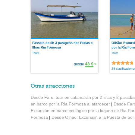
Passeio de 5h 3 paragens nas Praias e
Olhão: Excursi
Ilhas Ria Formosa
por la Ría For
Tours
Tours
48 $
»
desde
28 clasificacione
Otras atracciones
Desde Faro: tour en catamarán por 2 islas y 2 parada
en barco por la Ría Formosa al atardecer
|
Desde Faro
Excursión en barco ecológico por la laguna de Ria F
Formosa
|
Desde Olhão: Excursión a la Puesta de Sol