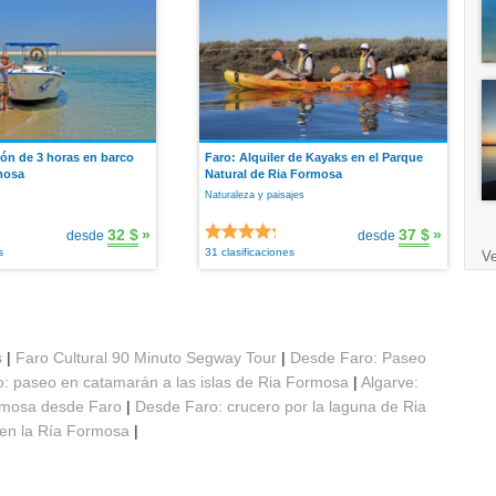
ón de 3 horas en barco
Faro: Alquiler de Kayaks en el Parque
mosa
Natural de Ria Formosa
Naturaleza y paisajes
32 $
»
37 $
»
desde
desde
s
31 clasificaciones
Ve
s
|
Faro Cultural 90 Minuto Segway Tour
|
Desde Faro: Paseo
: paseo en catamarán a las islas de Ria Formosa
|
Algarve:
ormosa desde Faro
|
Desde Faro: crucero por la laguna de Ria
 en la Ría Formosa
|