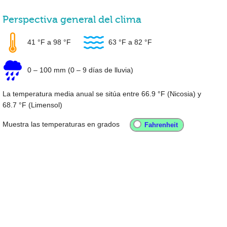
Perspectiva general del clima
41 °F
a
98 °F
63 °F
a
82 °F
0
–
100 mm
(0 – 9 días de lluvia)
La temperatura media anual se sitúa entre
66.9 °F
(Nicosia) y
68.7 °F
(Limensol)
Muestra las temperaturas en grados