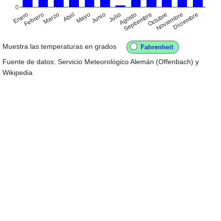
0
Enero
Abril
Julio
Octubre
Febrero
Mayo
Agosto
Noviembre
Marzo
Junio
Septiembre
Diciembre
Muestra las temperaturas en grados
Fuente de datos: Servicio Meteorológico Alemán (Offenbach) y
Wikipedia