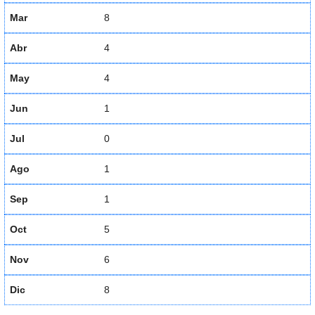
Mar
8
Abr
4
May
4
Jun
1
Jul
0
Ago
1
Sep
1
Oct
5
Nov
6
Dic
8