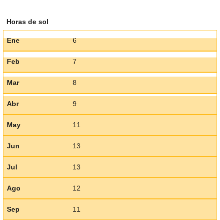
Horas de sol
Ene
6
Feb
7
Mar
8
Abr
9
May
11
Jun
13
Jul
13
Ago
12
Sep
11