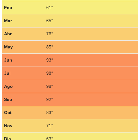
Feb
61°
Mar
65°
Abr
76°
May
85°
Jun
93°
Jul
98°
Ago
98°
Sep
92°
Oct
83°
Nov
71°
Dic
63°