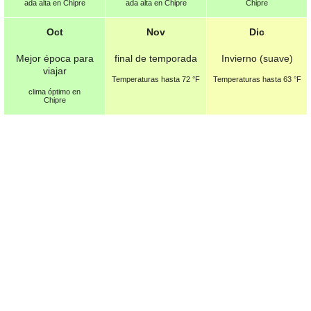
ada alta en Chipre
ada alta en Chipre
Chipre
Oct
Nov
Dic
Mejor época para
final de temporada
Invierno (suave)
viajar
Temperaturas hasta
72 °F
Temperaturas hasta
63 °F
clima óptimo en
Chipre