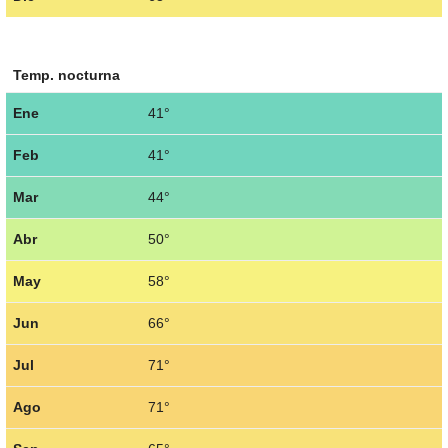
Temp. nocturna
Ene
41°
Feb
41°
Mar
44°
Abr
50°
May
58°
Jun
66°
Jul
71°
Ago
71°