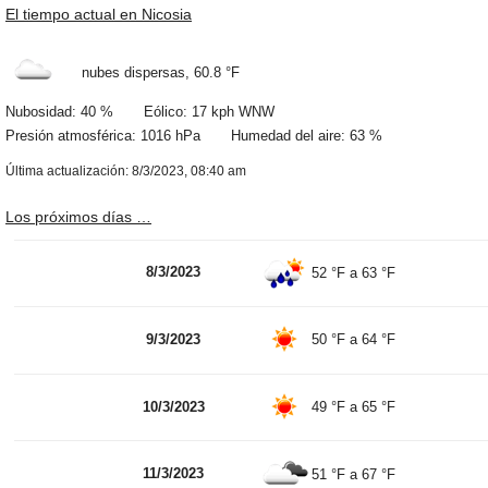
El tiempo actual en Nicosia
nubes dispersas,
60.8 °F
Nubosidad: 40 % Eólico: 17 kph WNW
Presión atmosférica: 1016 hPa Humedad del aire: 63 %
Última actualización: 8/3/2023, 08:40 am
Los próximos días …
8/3/2023
52 °F
a
63 °F
9/3/2023
50 °F
a
64 °F
10/3/2023
49 °F
a
65 °F
11/3/2023
51 °F
a
67 °F