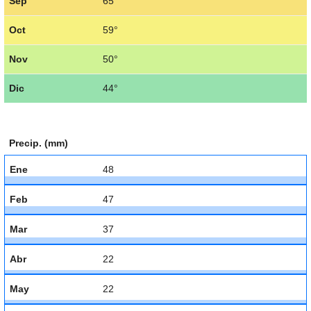
Sep
65°
Oct
59°
Nov
50°
Dic
44°
Precip. (mm)
Ene
48
Feb
47
Mar
37
Abr
22
May
22