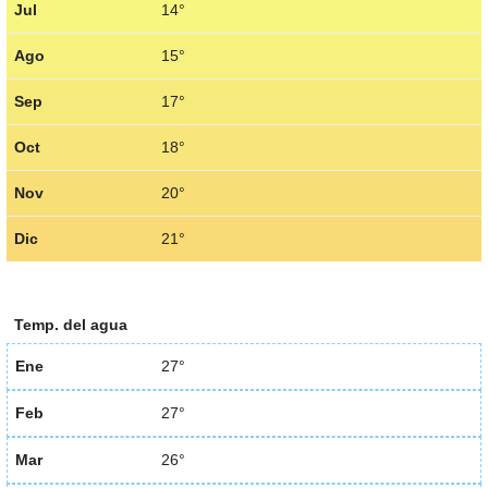
Jul
14°
Ago
15°
Sep
17°
Oct
18°
Nov
20°
Dic
21°
Temp. del agua
Ene
27°
Feb
27°
Mar
26°