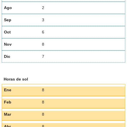
Ago
2
Sep
3
Oct
6
Nov
8
Dic
7
Horas de sol
Ene
8
Feb
8
Mar
8
Abr
8