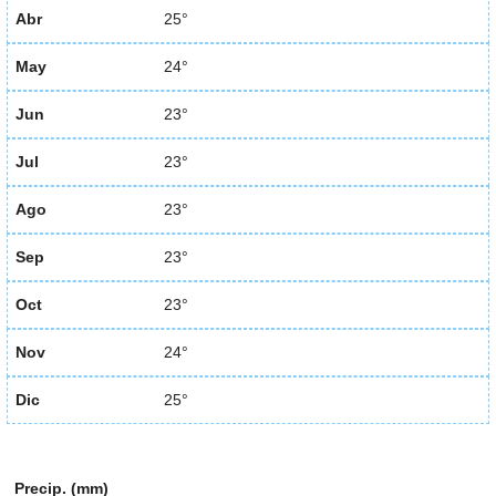
Abr
25°
May
24°
Jun
23°
Jul
23°
Ago
23°
Sep
23°
Oct
23°
Nov
24°
Dic
25°
Precip. (mm)