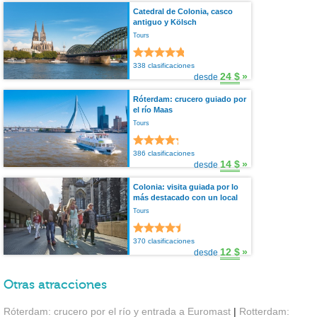
Catedral de Colonia, casco
antiguo y Kölsch
Tours
338 clasificaciones
24 $
»
desde
Róterdam: crucero guiado por
el río Maas
Tours
386 clasificaciones
14 $
»
desde
Colonia: visita guiada por lo
más destacado con un local
Tours
370 clasificaciones
12 $
»
desde
Otras atracciones
Róterdam: crucero por el río y entrada a Euromast
|
Rotterdam: