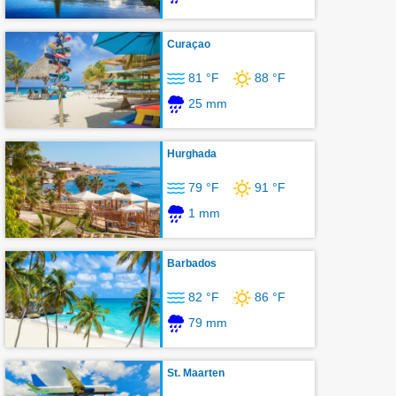
Curaçao
81 °F
88 °F
25 mm
Hurghada
79 °F
91 °F
1 mm
Barbados
82 °F
86 °F
79 mm
St. Maarten