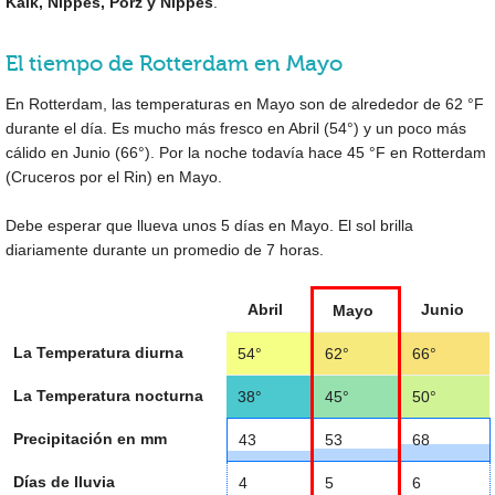
Kalk, Nippes, Porz y Nippes
.
El tiempo de Rotterdam en Mayo
En Rotterdam, las temperaturas en Mayo son de alrededor de
62 °F
durante el día. Es mucho más fresco en Abril (
54°
) y un poco más
cálido en Junio (
66°
). Por la noche todavía hace
45 °F
en Rotterdam
(Cruceros por el Rin) en Mayo.
Debe esperar que llueva unos 5 días en Mayo. El sol brilla
diariamente durante un promedio de 7 horas.
Abril
Junio
Mayo
La Temperatura diurna
54°
62°
66°
La Temperatura nocturna
38°
45°
50°
Precipitación en mm
43
53
68
Días de lluvia
4
5
6