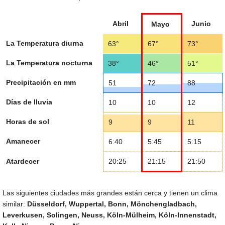
Abril
Junio
Mayo
La Temperatura diurna
63°
67°
73°
La Temperatura nocturna
38°
46°
51°
Precipitación en mm
51
72
88
Días de lluvia
10
10
12
Horas de sol
9
9
11
Amanecer
6:40
5:45
5:15
Atardecer
20:25
21:15
21:50
Las siguientes ciudades más grandes están cerca y tienen un clima
similar:
Düsseldorf, Wuppertal, Bonn, Mönchengladbach,
Leverkusen, Solingen, Neuss, Köln-Mülheim, Köln-Innenstadt,