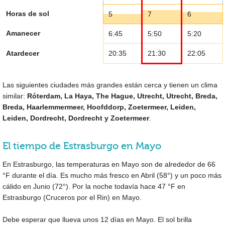
Horas de sol
5
7
6
Amanecer
6:45
5:50
5:20
Atardecer
20:35
21:30
22:05
Las siguientes ciudades más grandes están cerca y tienen un clima
similar:
Róterdam, La Haya, The Hague, Utrecht, Utrecht, Breda,
Breda, Haarlemmermeer, Hoofddorp, Zoetermeer, Leiden,
Leiden, Dordrecht, Dordrecht y Zoetermeer
.
El tiempo de Estrasburgo en Mayo
En Estrasburgo, las temperaturas en Mayo son de alrededor de
66
°F
durante el día. Es mucho más fresco en Abril (
58°
) y un poco más
cálido en Junio (
72°
). Por la noche todavía hace
47 °F
en
Estrasburgo (Cruceros por el Rin) en Mayo.
Debe esperar que llueva unos 12 días en Mayo. El sol brilla