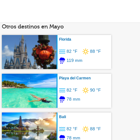
Otros destinos en Mayo
Florida
82 °F
88 °F
119 mm
Playa del Carmen
82 °F
90 °F
78 mm
Bali
82 °F
88 °F
78 mm