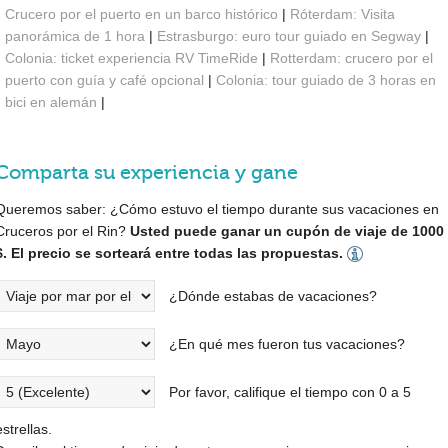
Crucero por el puerto en un barco histórico
|
Róterdam: Visita
panorámica de 1 hora
|
Estrasburgo: euro tour guiado en Segway
|
Colonia: ticket experiencia RV TimeRide
|
Rotterdam: crucero por el
puerto con guía y café opcional
|
Colonia: tour guiado de 3 horas en
bici en alemán
|
Comparta su experiencia y gane
Queremos saber: ¿Cómo estuvo el tiempo durante sus vacaciones en
Cruceros por el Rin?
Usted puede ganar un cupón de viaje de 1000
$. El precio se sorteará entre todas las propuestas.
¿Dónde estabas de vacaciones?
¿En qué mes fueron tus vacaciones?
Por favor, califique el tiempo con 0 a 5
estrellas.