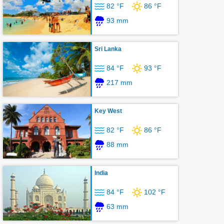
82 °F
86 °F
93 mm
Sri Lanka
84 °F
93 °F
217 mm
Key West
82 °F
86 °F
88 mm
India
84 °F
102 °F
63 mm