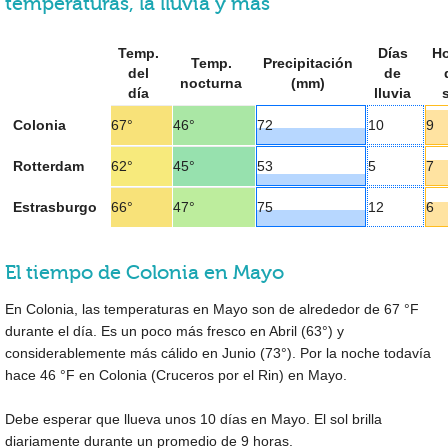
temperaturas, la lluvia y más
Temp.
Días
Ho
Temp.
Precipitación
del
de
nocturna
(mm)
día
lluvia
Colonia
67°
46°
72
10
9
Rotterdam
62°
45°
53
5
7
Estrasburgo
66°
47°
75
12
6
El tiempo de Colonia en Mayo
En Colonia, las temperaturas en Mayo son de alrededor de
67 °F
durante el día. Es un poco más fresco en Abril (
63°
) y
considerablemente más cálido en Junio (
73°
). Por la noche todavía
hace
46 °F
en Colonia (Cruceros por el Rin) en Mayo.
Debe esperar que llueva unos 10 días en Mayo. El sol brilla
diariamente durante un promedio de 9 horas.