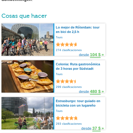
Cosas que hacer
Lo mejor de Róterdam: tour
en bici de 2,5 h
Tours
274 clasificaciones
104 $
»
desde
Colonia: Ruta gastronómica
de 3 horas por Südstadt
Tours
299 clasificaciones
480 $
»
desde
Estrasburgo: tour guiado en
bicicleta con un lugareño
Tours
293 clasificaciones
37 $
»
desde