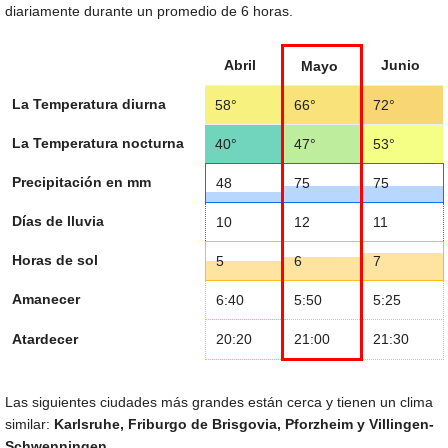
diariamente durante un promedio de 6 horas.
Abril
Junio
Mayo
La Temperatura diurna
58°
66°
72°
La Temperatura nocturna
40°
47°
53°
Precipitación en mm
48
75
75
Días de lluvia
10
12
11
Horas de sol
5
6
7
Amanecer
6:40
5:50
5:25
Atardecer
20:20
21:00
21:30
Las siguientes ciudades más grandes están cerca y tienen un clima
similar:
Karlsruhe, Friburgo de Brisgovia, Pforzheim y Villingen-
Schwenningen
.