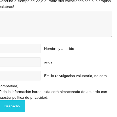
Describa el tiempo de viaje durante sus vacaciones con sus propias
palabras!
Nombre y apellido
años
Emilio (divulgación voluntaria, no será
compartida)
Toda la información introducida será almacenada de acuerdo con
nuestra política de privacidad.