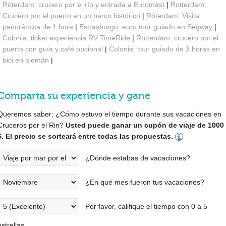
Róterdam: crucero por el río y entrada a Euromast
|
Rotterdam:
Crucero por el puerto en un barco histórico
|
Róterdam: Visita
panorámica de 1 hora
|
Estrasburgo: euro tour guiado en Segway
|
Colonia: ticket experiencia RV TimeRide
|
Rotterdam: crucero por el
puerto con guía y café opcional
|
Colonia: tour guiado de 3 horas en
bici en alemán
|
Comparta su experiencia y gane
Queremos saber: ¿Cómo estuvo el tiempo durante sus vacaciones en
Cruceros por el Rin?
Usted puede ganar un cupón de viaje de 1000
$. El precio se sorteará entre todas las propuestas.
¿Dónde estabas de vacaciones?
¿En qué mes fueron tus vacaciones?
Por favor, califique el tiempo con 0 a 5
estrellas.