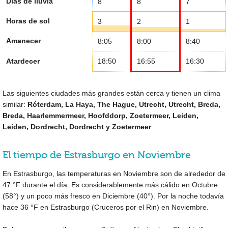
Días de lluvia
8
8
7
Horas de sol
3
2
1
Amanecer
8:05
8:00
8:40
Atardecer
18:50
16:55
16:30
Las siguientes ciudades más grandes están cerca y tienen un clima
similar:
Róterdam, La Haya, The Hague, Utrecht, Utrecht, Breda,
Breda, Haarlemmermeer, Hoofddorp, Zoetermeer, Leiden,
Leiden, Dordrecht, Dordrecht y Zoetermeer
.
El tiempo de Estrasburgo en Noviembre
En Estrasburgo, las temperaturas en Noviembre son de alrededor de
47 °F
durante el día. Es considerablemente más cálido en Octubre
(
58°
) y un poco más fresco en Diciembre (
40°
). Por la noche todavía
hace
36 °F
en Estrasburgo (Cruceros por el Rin) en Noviembre.