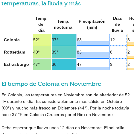
temperaturas, la lluvia y más
Temp.
Días
Ho
Temp.
Precipitación
del
de
nocturna
(mm)
día
lluvia
Colonia
52°
37°
63
12
3
Rotterdam
49°
39°
83
8
2
Estrasburgo
47°
36°
47
9
2
El tiempo de Colonia en Noviembre
En Colonia, las temperaturas en Noviembre son de alrededor de
52
°F
durante el día. Es considerablemente más cálido en Octubre
(
60°
) y mucho más fresco en Diciembre (
44°
). Por la noche todavía
hace
37 °F
en Colonia (Cruceros por el Rin) en Noviembre.
Debe esperar que llueva unos 12 días en Noviembre. El sol brilla