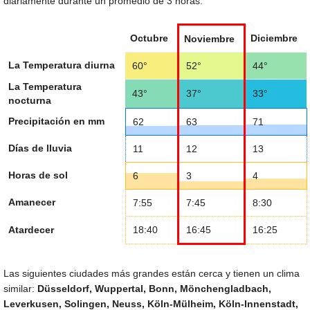
diariamente durante un promedio de 3 horas.
Octubre
Diciembre
Noviembre
La Temperatura diurna
60°
52°
44°
La Temperatura
43°
37°
33°
nocturna
Precipitación en mm
62
63
71
Días de lluvia
11
12
13
Horas de sol
6
3
4
Amanecer
7:55
7:45
8:30
Atardecer
18:40
16:45
16:25
Las siguientes ciudades más grandes están cerca y tienen un clima
similar:
Düsseldorf, Wuppertal, Bonn, Mönchengladbach,
Leverkusen, Solingen, Neuss, Köln-Mülheim, Köln-Innenstadt,