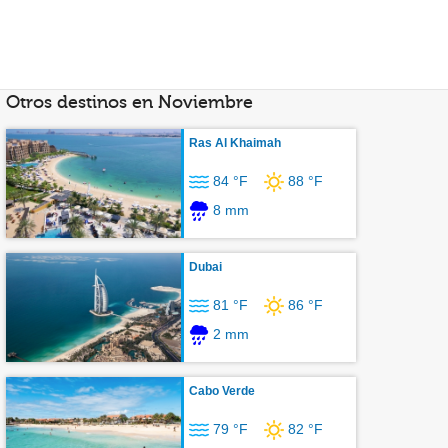
Otros destinos en Noviembre
Ras Al Khaimah
84 °F
88 °F
8 mm
Dubai
81 °F
86 °F
2 mm
Cabo Verde
79 °F
82 °F