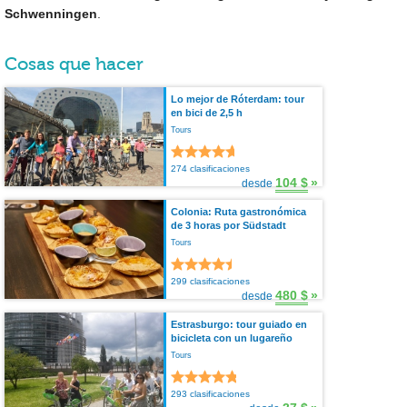
Schwenningen
.
Cosas que hacer
Lo mejor de Róterdam: tour
en bici de 2,5 h
Tours
274 clasificaciones
104 $
»
desde
Colonia: Ruta gastronómica
de 3 horas por Südstadt
Tours
299 clasificaciones
480 $
»
desde
Estrasburgo: tour guiado en
bicicleta con un lugareño
Tours
293 clasificaciones