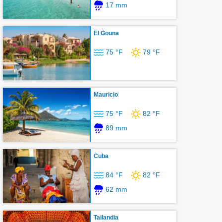
17 mm
El Gouna
75 °F
79 °F
Mauricio
75 °F
82 °F
89 mm
Cuba
84 °F
82 °F
62 mm
Tailandia