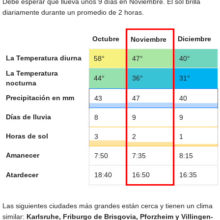
Debe esperar que llueva unos 9 días en Noviembre. El sol brilla
diariamente durante un promedio de 2 horas.
Octubre
Diciembre
Noviembre
La Temperatura diurna
58°
47°
40°
La Temperatura
44°
36°
31°
nocturna
Precipitación en mm
43
47
40
Días de lluvia
8
9
9
Horas de sol
3
2
1
Amanecer
7:50
7:35
8:15
Atardecer
18:40
16:50
16:35
Las siguientes ciudades más grandes están cerca y tienen un clima
similar:
Karlsruhe, Friburgo de Brisgovia, Pforzheim y Villingen-