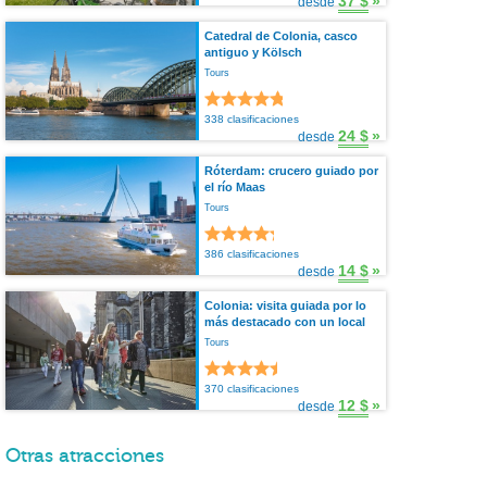
37 $
»
desde
Catedral de Colonia, casco
antiguo y Kölsch
Tours
338 clasificaciones
24 $
»
desde
Róterdam: crucero guiado por
el río Maas
Tours
386 clasificaciones
14 $
»
desde
Colonia: visita guiada por lo
más destacado con un local
Tours
370 clasificaciones
12 $
»
desde
Otras atracciones