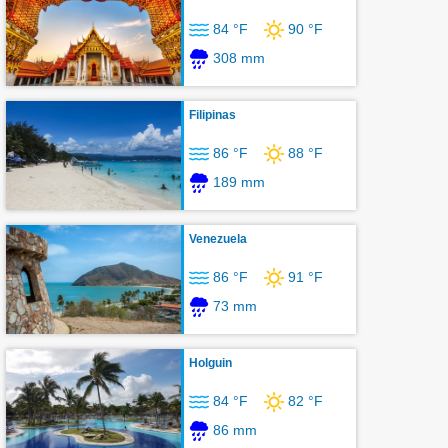
84 °F
90 °F
308 mm
Filipinas
86 °F
88 °F
189 mm
Venezuela
86 °F
91 °F
73 mm
Holguin
84 °F
82 °F
86 mm