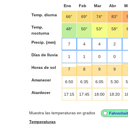
Ene
Feb
Mar
Abr
M
Temp. diurna
66°
69°
74°
83°
Temp.
48°
50°
53°
58°
nocturna
Precip. (mm)
7
4
4
2
Días de lluvia
1
1
0
0
Horas de sol
7
8
9
9
Amanecer
6:50
6:35
6:05
5:30
5
Atardecer
17:15
17:45
18:00
18:20
1
Muestra las temperaturas en grados
Temperaturas