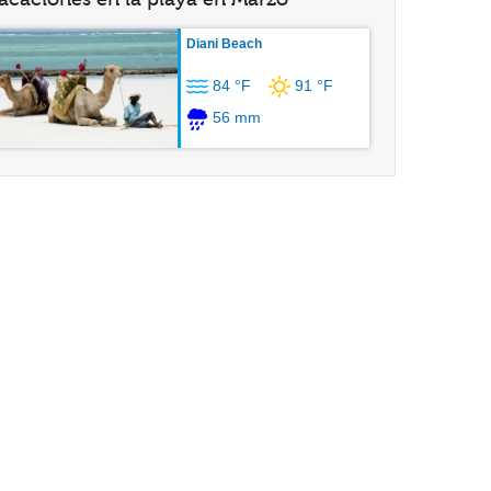
Diani Beach
84 °F
91 °F
56 mm