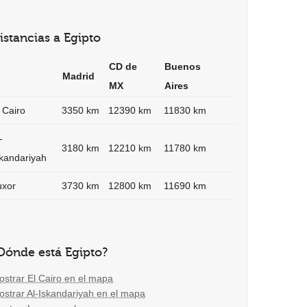
istancias a Egipto
CD de
Buenos
Madrid
MX
Aires
 Cairo
3350 km
12390 km
11830 km
-
3180 km
12210 km
11780 km
skandariyah
uxor
3730 km
12800 km
11690 km
Dónde está Egipto?
ostrar El Cairo en el mapa
ostrar Al-Iskandariyah en el mapa