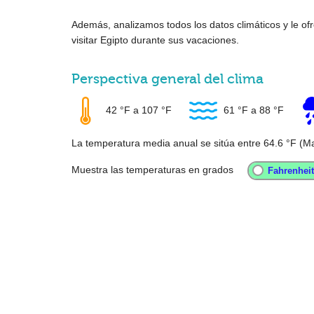
Además, analizamos todos los datos climáticos y le 
visitar Egipto durante sus vacaciones.
Perspectiva general del clima
42 °F
a
107 °F
61 °F
a
88 °F
La temperatura media anual se sitúa entre
64.6 °F
(Ma
Muestra las temperaturas en grados