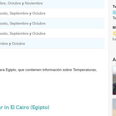
mbre
,
Octubre
y
Noviembre
T
osto
,
Septiembre
y
Octubre
T
osto
,
Septiembre
y
Octubre
M
osto
,
Septiembre
y
Octubre
L
embre
y
Octubre
A
para Egipto, que contienen información sobre Temperaturas,
 in El Cairo (Egipto)