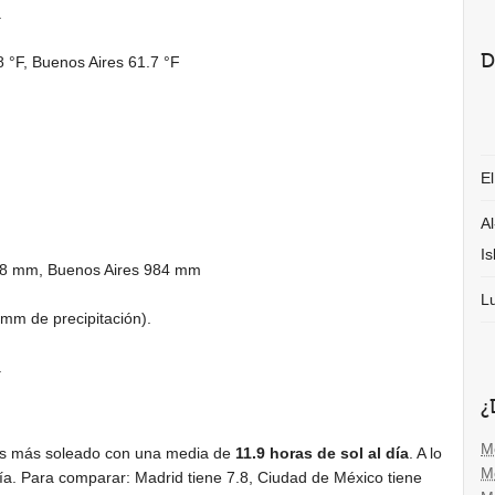
.
D
8 °F
, Buenos Aires
61.7 °F
El
Al
I
48 mm
, Buenos Aires
984 mm
L
 mm
de precipitación).
.
¿
M
s más soleado con una media de
11.9 horas de sol al día
. A lo
M
ía. Para comparar: Madrid tiene 7.8, Ciudad de México tiene