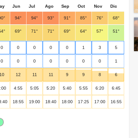
ay
Jun
Jul
Ago
Sep
Oct
Nov
Dic
90°
94°
94°
93°
91°
85°
76°
68°
64°
69°
71°
71°
69°
64°
57°
51°
0
0
0
0
0
1
3
5
0
0
0
0
0
0
0
1
10
12
11
11
9
9
8
6
:00
4:55
5:05
5:20
5:40
5:55
6:20
6:45
8:40
18:55
19:00
18:40
18:00
17:25
17:00
16:55