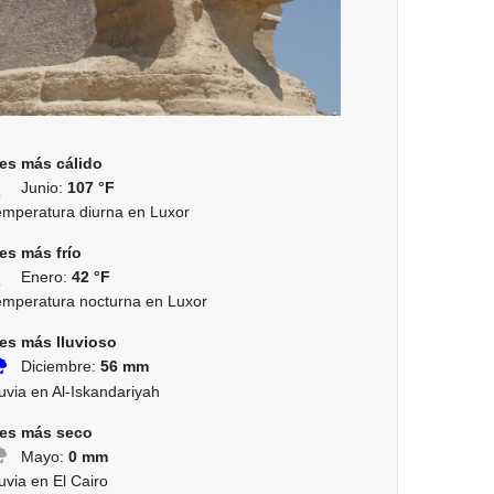
es más cálido
Junio:
107 °F
emperatura diurna en Luxor
es más frío
Enero:
42 °F
emperatura nocturna en Luxor
es más lluvioso
Diciembre:
56 mm
uvia en Al-Iskandariyah
es más seco
Mayo:
0 mm
uvia en El Cairo