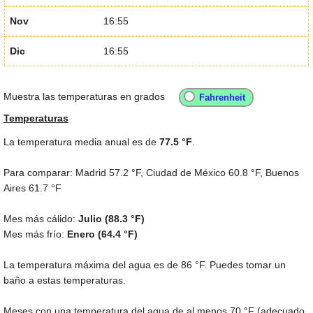
Nov
16:55
Dic
16:55
Muestra las temperaturas en grados
Temperaturas
La temperatura media anual es de
77.5 °F
.
Para comparar: Madrid
57.2 °F
, Ciudad de México
60.8 °F
, Buenos
Aires
61.7 °F
Mes más cálido:
Julio (
88.3 °F
)
Mes más frío:
Enero (
64.4 °F
)
La temperatura máxima del agua es de
86 °F
. Puedes tomar un
baño a estas temperaturas.
Meses con una temperatura del agua de al menos
70 °F
(adecuado