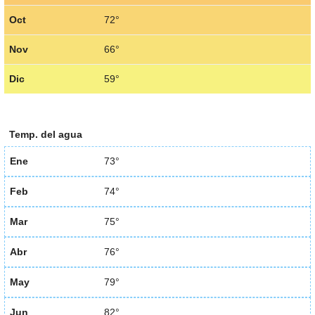
Oct
72°
Nov
66°
Dic
59°
Temp. del agua
Ene
73°
Feb
74°
Mar
75°
Abr
76°
May
79°
Jun
82°