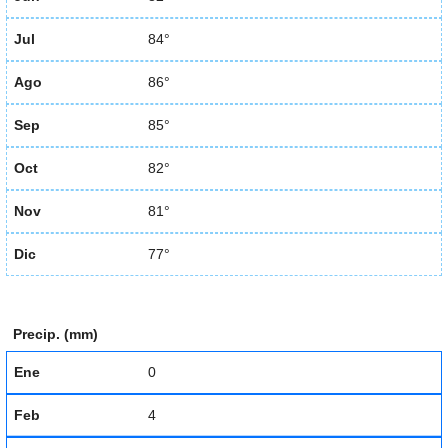
Jul
84°
Ago
86°
Sep
85°
Oct
82°
Nov
81°
Dic
77°
Precip. (mm)
Ene
0
Feb
4