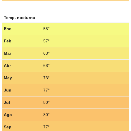
Temp. nocturna
Ene
55°
Feb
57°
Mar
63°
Abr
68°
May
73°
Jun
77°
Jul
80°
Ago
80°
Sep
77°