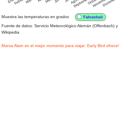
Octubre
Febrero
Agosto
Noviembre
Septiembre
Diciembre
Muestra las temperaturas en grados
Fuente de datos: Servicio Meteorológico Alemán (Offenbach) y
Wikipedia
Marsa Alam en el mejor momento para viajar: Early Bird ofrece!