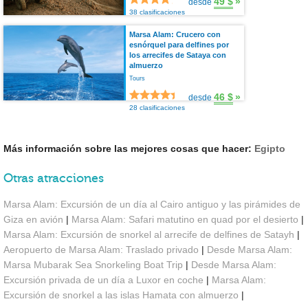
49 $
»
desde
38 clasificaciones
Marsa Alam: Crucero con
esnórquel para delfines por
los arrecifes de Sataya con
almuerzo
Tours
46 $
»
desde
28 clasificaciones
Más información sobre las mejores cosas que hacer:
Egipto
Otras atracciones
Marsa Alam: Excursión de un día al Cairo antiguo y las pirámides de
Giza en avión
|
Marsa Alam: Safari matutino en quad por el desierto
|
Marsa Alam: Excursión de snorkel al arrecife de delfines de Satayh
|
Aeropuerto de Marsa Alam: Traslado privado
|
Desde Marsa Alam:
Marsa Mubarak Sea Snorkeling Boat Trip
|
Desde Marsa Alam:
Excursión privada de un día a Luxor en coche
|
Marsa Alam:
Excursión de snorkel a las islas Hamata con almuerzo
|