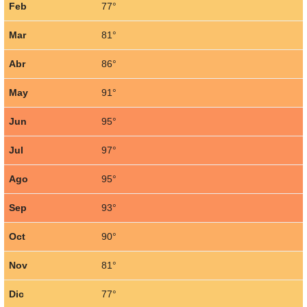
Feb
77°
Mar
81°
Abr
86°
May
91°
Jun
95°
Jul
97°
Ago
95°
Sep
93°
Oct
90°
Nov
81°
Dic
77°