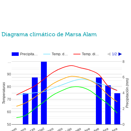
Diagrama climático de Marsa Alam
Precipita…
Temp. d…
Temp. di…
1/2
…
8
90
6
Precipitación (mm)
Temperaturas
80
4
70
2
60
50
0
Enero
Abril
Julio
Mayo
Marzo
Junio