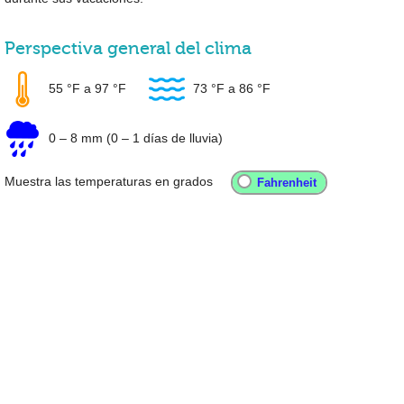
Perspectiva general del clima
55 °F
a
97 °F
73 °F
a
86 °F
0
–
8 mm
(0 – 1 días de lluvia)
Muestra las temperaturas en grados