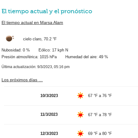
El tiempo actual y el pronóstico
El tiempo actual en Marsa Alam
cielo claro,
70.2 °F
Nubosidad: 0 % Eólico: 17 kph N
Presión atmosférica: 1015 hPa Humedad del aire: 49 %
Última actualización: 9/3/2023, 05:16 pm
Los próximos días …
10/3/2023
67 °F
a
76 °F
11/3/2023
67 °F
a
78 °F
12/3/2023
69 °F
a
80 °F