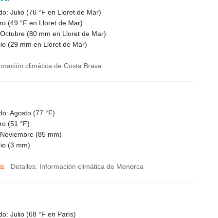
o: Julio (
76 °F
en Lloret de Mar)
ro (
49 °F
en Lloret de Mar)
 Octubre (
80
mm en Lloret de Mar)
io (
29
mm en Lloret de Mar)
ormación climática de Costa Brava
do: Agosto (
77 °F
)
ro (
51 °F
)
 Noviembre (
85
mm)
io (
3
mm)
te
Detalles: Información climática de Menorca
o: Julio (
68 °F
en París)