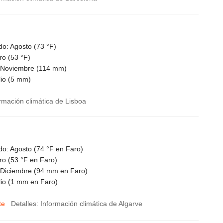
do: Agosto (
73 °F
)
ro (
53 °F
)
 Noviembre (
114
mm)
io (
5
mm)
ormación climática de Lisboa
do: Agosto (
74 °F
en Faro)
ro (
53 °F
en Faro)
 Diciembre (
94
mm en Faro)
io (
1
mm en Faro)
te
Detalles: Información climática de Algarve