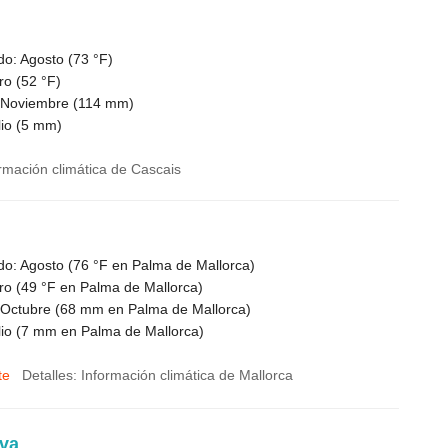
do: Agosto (
73 °F
)
ro (
52 °F
)
 Noviembre (
114
mm)
io (
5
mm)
ormación climática de Cascais
do: Agosto (
76 °F
en Palma de Mallorca)
ro (
49 °F
en Palma de Mallorca)
 Octubre (
68
mm en Palma de Mallorca)
io (
7
mm en Palma de Mallorca)
te
Detalles: Información climática de Mallorca
va