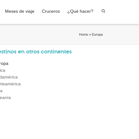
Meses de viaje
Cruceros
¿Qué hacer?
Home
»
Europa
stinos en otros continentes
ropa
ica
damérica
rteamérica
ia
eanía