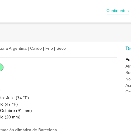
Continentes
De
cia a Argentina
|
Cálido
|
Frío
|
Seco
Eu
Áfr
Su
No
As
a
Oc
o: Julio (
74 °F
)
ro (
47 °F
)
 Octubre (
91
mm)
io (
20
mm)
ormación climática de Barcelona