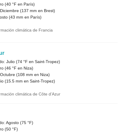
ro (
40 °F
en París)
 Diciembre (
137
mm en Brest)
osto (
43
mm en París)
ormación climática de Francia
ur
o: Julio (
74 °F
en Saint-Tropez)
ro (
46 °F
en Niza)
 Octubre (
108
mm en Niza)
io (
15.5
mm en Saint-Tropez)
ormación climática de Côte d’Azur
do: Agosto (
75 °F
)
ro (
50 °F
)