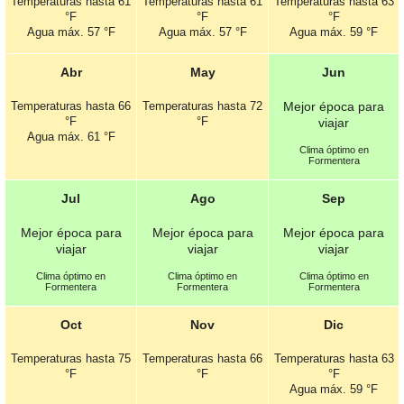
Temperaturas hasta
61
Temperaturas hasta
61
Temperaturas hasta
63
°F
°F
°F
Agua máx.
57 °F
Agua máx.
57 °F
Agua máx.
59 °F
Abr
May
Jun
Temperaturas hasta
66
Temperaturas hasta
72
Mejor época para
°F
°F
viajar
Agua máx.
61 °F
Clima óptimo en
Formentera
Jul
Ago
Sep
Mejor época para
Mejor época para
Mejor época para
viajar
viajar
viajar
Clima óptimo en
Clima óptimo en
Clima óptimo en
Formentera
Formentera
Formentera
Oct
Nov
Dic
Temperaturas hasta
75
Temperaturas hasta
66
Temperaturas hasta
63
°F
°F
°F
Agua máx.
59 °F