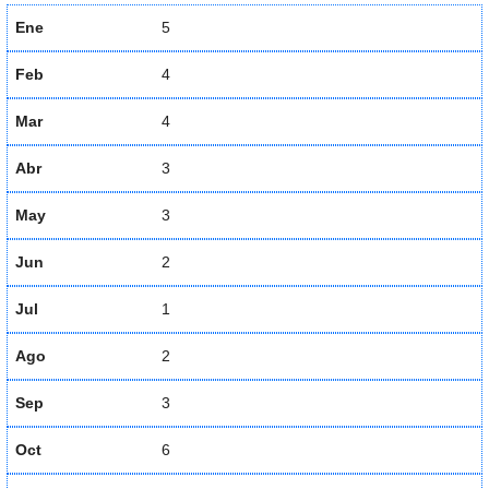
Ene
5
Feb
4
Mar
4
Abr
3
May
3
Jun
2
Jul
1
Ago
2
Sep
3
Oct
6