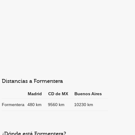
Distancias a Formentera
Madrid
CD de MX
Buenos Aires
Formentera
480 km
9560 km
10230 km
¿Dónde está Formentera?