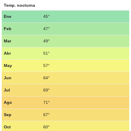
Temp. nocturna
Ene
45°
Feb
47°
Mar
49°
Abr
51°
May
57°
Jun
64°
Jul
69°
Ago
71°
Sep
67°
Oct
60°