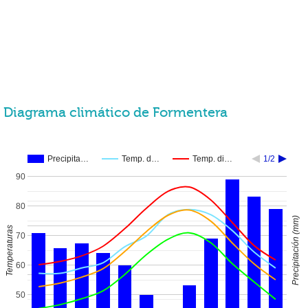
Diagrama climático de Formentera
Precipita…
Temp. d…
Temp. di…
1/2
90
80
Precipitación (mm)
Temperaturas
70
60
50