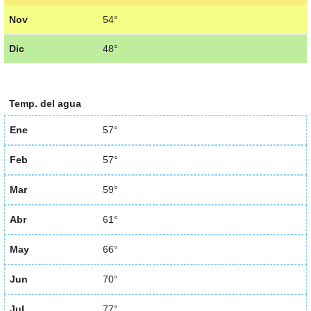
Nov
54°
Dic
48°
Temp. del agua
Ene
57°
Feb
57°
Mar
59°
Abr
61°
May
66°
Jun
70°
Jul
77°