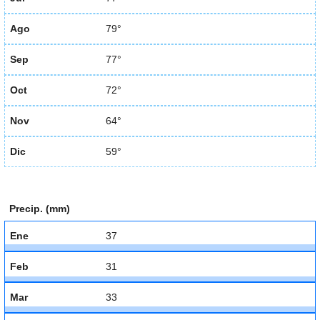
Ago
79°
Sep
77°
Oct
72°
Nov
64°
Dic
59°
Precip. (mm)
Ene
37
Feb
31
Mar
33