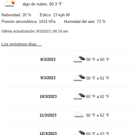
algo de nubes,
60.3 °F
Nubosidad: 20 % Eólico: 13 kph W
Presión atmosférica: 1014 hPa Humedad del aire: 73 %
Última actualización: 8/3/2023, 08:16 am
Los próximos días …
8/3/2023
58 °F
a
60 °F
9/3/2023
58 °F
a
61 °F
10/3/2023
60 °F
a
62 °F
11/3/2023
60 °F
a
62 °F
12/3/2023
60 °F
a
63 °F