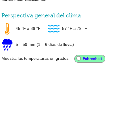
Perspectiva general del clima
45 °F
a
86 °F
57 °F
a
79 °F
5
–
59 mm
(1 – 6 días de lluvia)
Muestra las temperaturas en grados