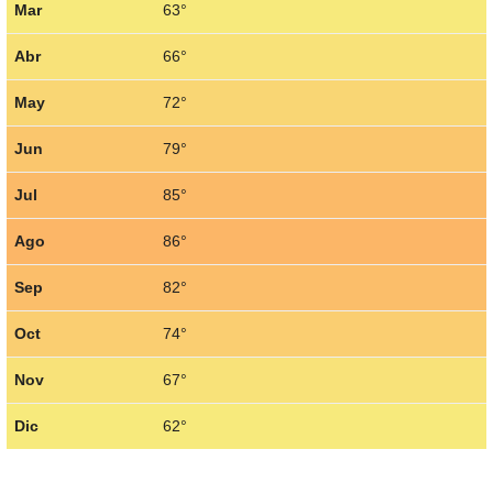
Mar
63°
Abr
66°
May
72°
Jun
79°
Jul
85°
Ago
86°
Sep
82°
Oct
74°
Nov
67°
Dic
62°