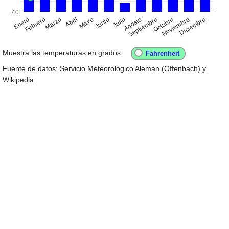
40
Enero
Abril
Julio
Octubre
Febrero
Mayo
Agosto
Noviembre
Marzo
Junio
Septiembre
Diciembre
Muestra las temperaturas en grados
Fuente de datos: Servicio Meteorológico Alemán (Offenbach) y
Wikipedia