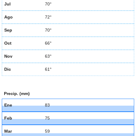
Jul
70°
Ago
72°
Sep
70°
Oct
66°
Nov
63°
Dic
61°
Precip. (mm)
Ene
83
Feb
75
Mar
59