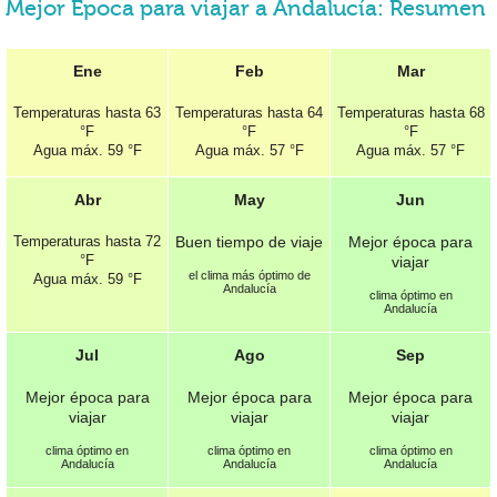
Mejor Época para viajar a Andalucía: Resumen
Ene
Feb
Mar
Temperaturas hasta
63
Temperaturas hasta
64
Temperaturas hasta
68
°F
°F
°F
Agua máx.
59 °F
Agua máx.
57 °F
Agua máx.
57 °F
Abr
May
Jun
Temperaturas hasta
72
Buen tiempo de viaje
Mejor época para
°F
viajar
el clima más óptimo de
Agua máx.
59 °F
Andalucía
clima óptimo en
Andalucía
Jul
Ago
Sep
Mejor época para
Mejor época para
Mejor época para
viajar
viajar
viajar
clima óptimo en
clima óptimo en
clima óptimo en
Andalucía
Andalucía
Andalucía