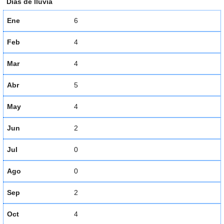
Días de lluvia
Ene
6
Feb
4
Mar
4
Abr
5
May
4
Jun
2
Jul
0
Ago
0
Sep
2
Oct
4