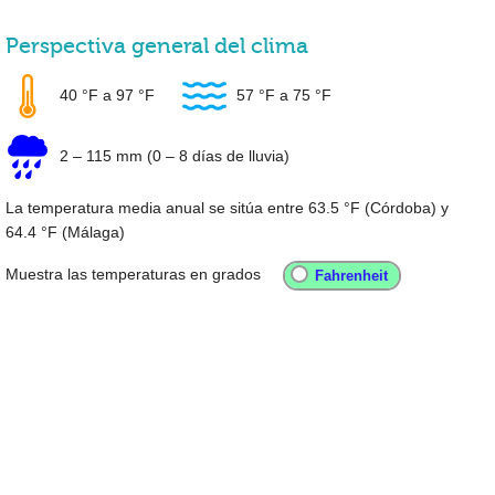
Perspectiva general del clima
40 °F
a
97 °F
57 °F
a
75 °F
2
–
115 mm
(0 – 8 días de lluvia)
La temperatura media anual se sitúa entre
63.5 °F
(Córdoba) y
64.4 °F
(Málaga)
Muestra las temperaturas en grados