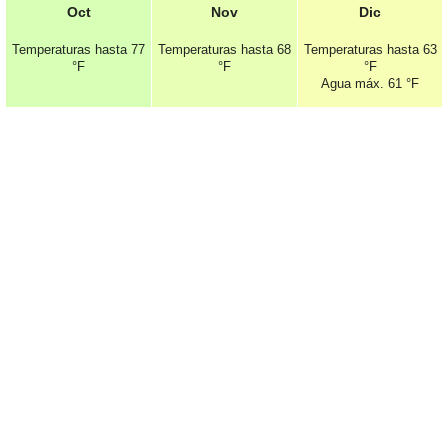
Oct
Nov
Dic
Temperaturas hasta
77
Temperaturas hasta
68
Temperaturas hasta
63
°F
°F
°F
Agua máx.
61 °F