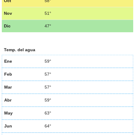
Oct
58°
Nov
51°
Dic
47°
Temp. del agua
Ene
59°
Feb
57°
Mar
57°
Abr
59°
May
63°
Jun
64°