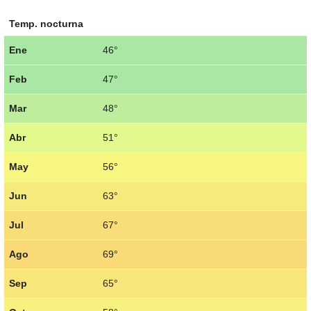
Temp. nocturna
Ene
46°
Feb
47°
Mar
48°
Abr
51°
May
56°
Jun
63°
Jul
67°
Ago
69°
Sep
65°