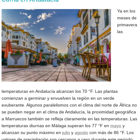
Ya en los
meses de
primavera
las
temperaturas en Andalucía alcanzan los
70 °F
. Las plantas
comienzan a germinar y envuelven la región en un verde
exuberante. Algunos paralelismos con el clima del norte de África no
se pueden negar en el clima de Andalucía, la proximidad geográfica
a Marruecos también se refleja claramente en las temperaturas. Las
temperaturas diurnas en Málaga superan los
77 °F
en
mayo
y
alcanzan su punto máximo en
julio
y
agosto
con más de
86 °F
. Los
valores de precipitación son cercanos a cero durante este período