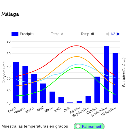
Málaga
Precipita…
Temp. d…
Temp. di…
1/2
90
80
Precipitación (mm)
Temperaturas
70
60
50
40
Enero
Abril
Julio
Octubre
Febrero
Mayo
Agosto
Noviembre
Marzo
Junio
Septiembre
Diciembre
Muestra las temperaturas en grados