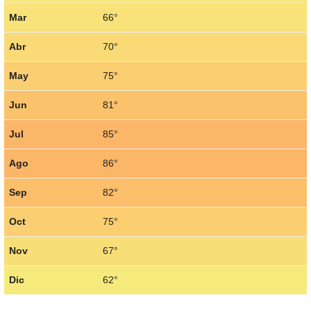
Mar
66°
Abr
70°
May
75°
Jun
81°
Jul
85°
Ago
86°
Sep
82°
Oct
75°
Nov
67°
Dic
62°