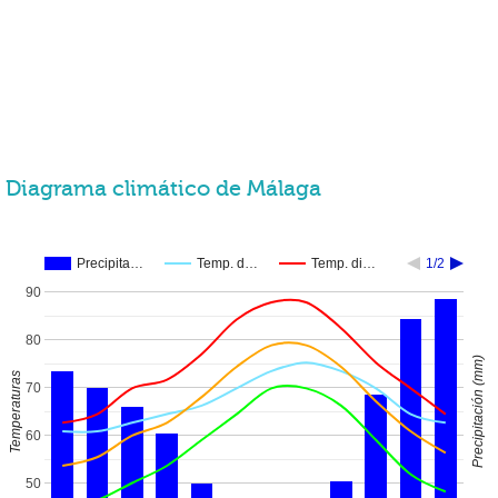
Diagrama climático de Málaga
Precipita…
Temp. d…
Temp. di…
1/2
90
80
Precipitación (mm)
Temperaturas
70
60
50