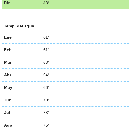
Dic
48°
Temp. del agua
Ene
61°
Feb
61°
Mar
63°
Abr
64°
May
66°
Jun
70°
Jul
73°
Ago
75°