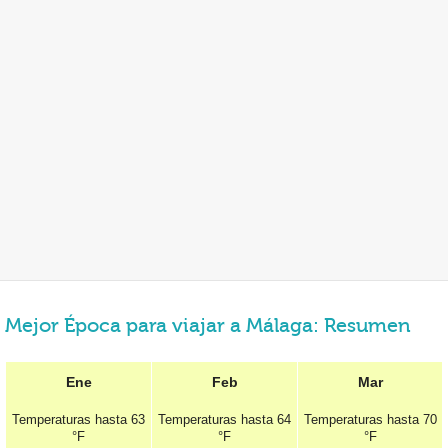
Mejor Época para viajar a Málaga: Resumen
Ene
Feb
Mar
Temperaturas hasta
63
Temperaturas hasta
64
Temperaturas hasta
70
°F
°F
°F