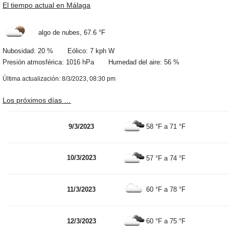
El tiempo actual en Málaga
algo de nubes,
67.6 °F
Nubosidad: 20 % Eólico: 7 kph W
Presión atmosférica: 1016 hPa Humedad del aire: 56 %
Última actualización: 8/3/2023, 08:30 pm
Los próximos días …
9/3/2023
58 °F
a
71 °F
10/3/2023
57 °F
a
74 °F
11/3/2023
60 °F
a
78 °F
12/3/2023
60 °F
a
75 °F