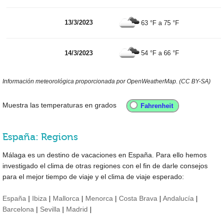
13/3/2023
63 °F
a
75 °F
14/3/2023
54 °F
a
66 °F
Información meteorológica proporcionada por OpenWeatherMap. (CC BY-SA)
Muestra las temperaturas en grados
España: Regions
Málaga es un destino de vacaciones en España. Para ello hemos
investigado el clima de otras regiones con el fin de darle consejos
para el mejor tiempo de viaje y el clima de viaje esperado:
España
|
Ibiza
|
Mallorca
|
Menorca
|
Costa Brava
|
Andalucía
|
Barcelona
|
Sevilla
|
Madrid
|