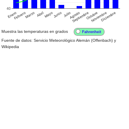
40
Enero
Abril
Julio
Octubre
Febrero
Mayo
Agosto
Noviembre
Marzo
Junio
Septiembre
Diciembre
Muestra las temperaturas en grados
Fuente de datos: Servicio Meteorológico Alemán (Offenbach) y
Wikipedia