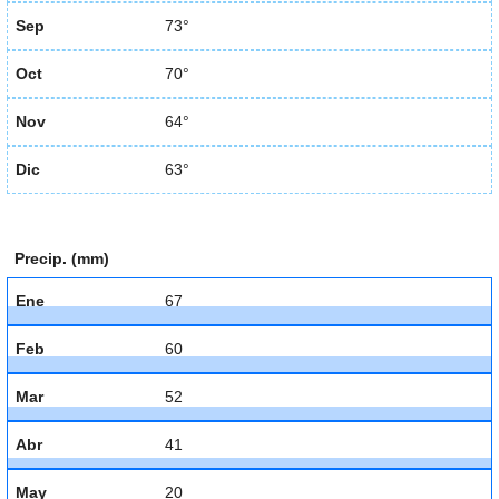
Sep
73°
Oct
70°
Nov
64°
Dic
63°
Precip. (mm)
Ene
67
Feb
60
Mar
52
Abr
41
May
20