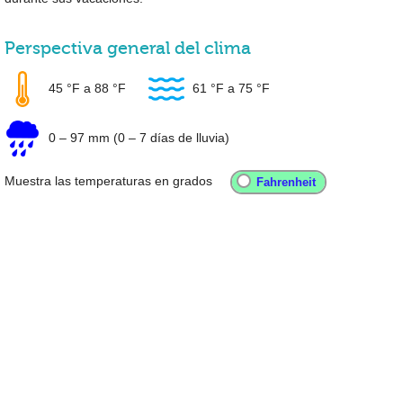
Perspectiva general del clima
45 °F
a
88 °F
61 °F
a
75 °F
0
–
97 mm
(0 – 7 días de lluvia)
Muestra las temperaturas en grados