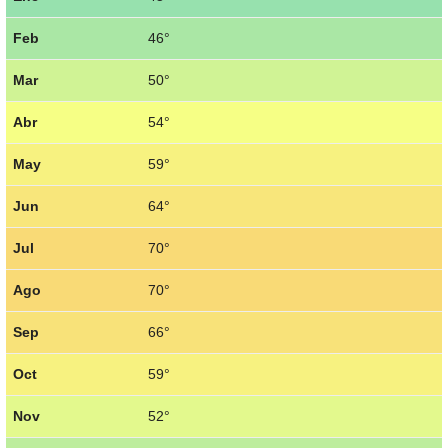
Feb
46°
Mar
50°
Abr
54°
May
59°
Jun
64°
Jul
70°
Ago
70°
Sep
66°
Oct
59°
Nov
52°