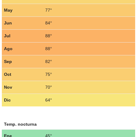
May
77°
Jun
84°
Jul
88°
Ago
88°
Sep
82°
Oct
75°
Nov
70°
Dic
64°
Temp. nocturna
Ene
45°