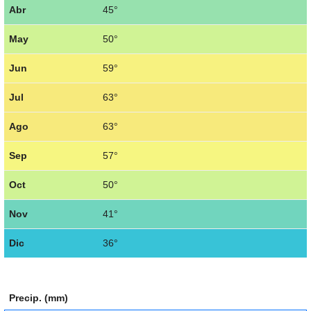
Abr
45°
May
50°
Jun
59°
Jul
63°
Ago
63°
Sep
57°
Oct
50°
Nov
41°
Dic
36°
Precip. (mm)