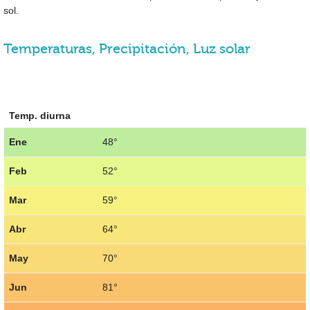
sol.
Temperaturas, Precipitación, Luz solar
Temp. diurna
Ene
48°
Feb
52°
Mar
59°
Abr
64°
May
70°
Jun
81°