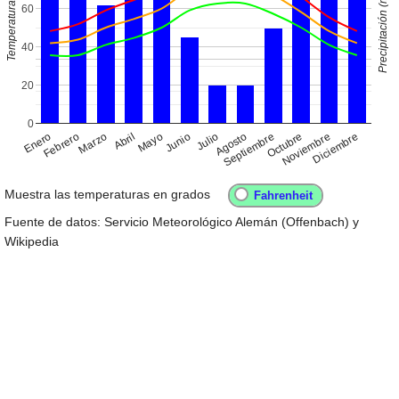
Precipitación (mm)
Temperaturas
60
40
20
0
Enero
Abril
Julio
Octubre
Febrero
Mayo
Agosto
Noviembre
Marzo
Junio
Septiembre
Diciembre
Muestra las temperaturas en grados
Fuente de datos: Servicio Meteorológico Alemán (Offenbach) y
Wikipedia