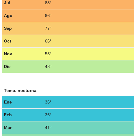
Jul
88°
Ago
86°
Sep
77°
Oct
66°
Nov
55°
Dic
48°
Temp. nocturna
Ene
36°
Feb
36°
Mar
41°