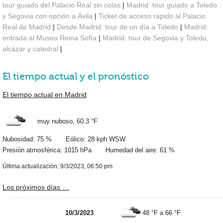
tour guiado del Palacio Real sin colas
|
Madrid: tour guiado a Toledo
y Segovia con opción a Ávila
|
Ticket de acceso rápido al Palacio
Real de Madrid
|
Desde Madrid: tour de un día a Toledo
|
Madrid:
entrada al Museo Reina Sofía
|
Madrid: tour de Segovia y Toledo,
alcázar y catedral
|
El tiempo actual y el pronóstico
El tiempo actual en Madrid
muy nuboso,
60.3 °F
Nubosidad: 75 % Eólico: 28 kph WSW
Presión atmosférica: 1015 hPa Humedad del aire: 61 %
Última actualización: 9/3/2023, 06:50 pm
Los próximos días …
10/3/2023
48 °F
a
66 °F