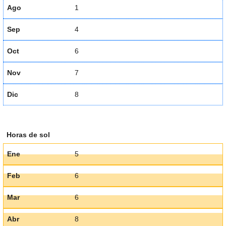
Ago
1
Sep
4
Oct
6
Nov
7
Dic
8
Horas de sol
Ene
5
Feb
6
Mar
6
Abr
8