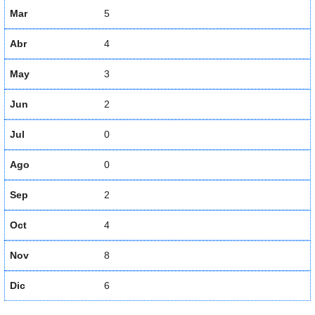
Mar
5
Abr
4
May
3
Jun
2
Jul
0
Ago
0
Sep
2
Oct
4
Nov
8
Dic
6