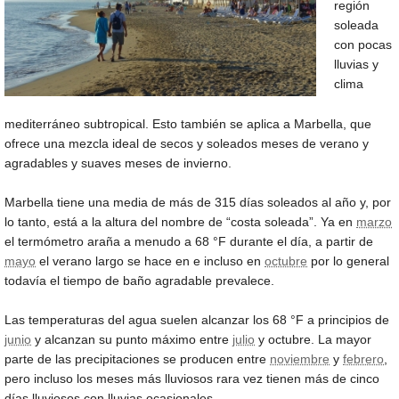
región
soleada
con pocas
lluvias y
clima
mediterráneo subtropical. Esto también se aplica a Marbella, que
ofrece una mezcla ideal de secos y soleados meses de verano y
agradables y suaves meses de invierno.
Marbella tiene una media de más de 315 días soleados al año y, por
lo tanto, está a la altura del nombre de “costa soleada”. Ya en
marzo
el termómetro araña a menudo a
68 °F
durante el día, a partir de
mayo
el verano largo se hace en e incluso en
octubre
por lo general
todavía el tiempo de baño agradable prevalece.
Las temperaturas del agua suelen alcanzar los
68 °F
a principios de
junio
y alcanzan su punto máximo entre
julio
y octubre. La mayor
parte de las precipitaciones se producen entre
noviembre
y
febrero
,
pero incluso los meses más lluviosos rara vez tienen más de cinco
días lluviosos con lluvias ocasionales.