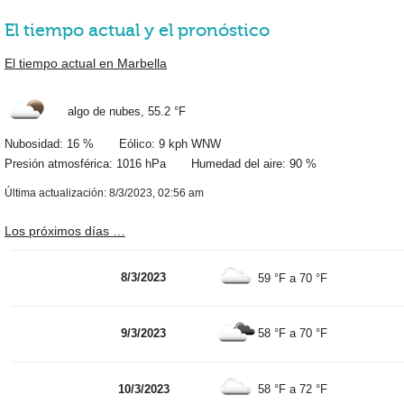
El tiempo actual y el pronóstico
El tiempo actual en Marbella
algo de nubes,
55.2 °F
Nubosidad: 16 % Eólico: 9 kph WNW
Presión atmosférica: 1016 hPa Humedad del aire: 90 %
Última actualización: 8/3/2023, 02:56 am
Los próximos días …
8/3/2023
59 °F
a
70 °F
9/3/2023
58 °F
a
70 °F
10/3/2023
58 °F
a
72 °F