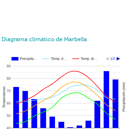
Diagrama climático de Marbella
Precipita…
Temp. d…
Temp. di…
1/2
90
80
Precipitación (mm)
Temperaturas
70
60
50
40