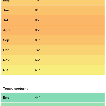
May
76°
Jun
81°
Jul
85°
Ago
85°
Sep
81°
Oct
74°
Nov
66°
Dic
61°
Temp. nocturna
Ene
44°