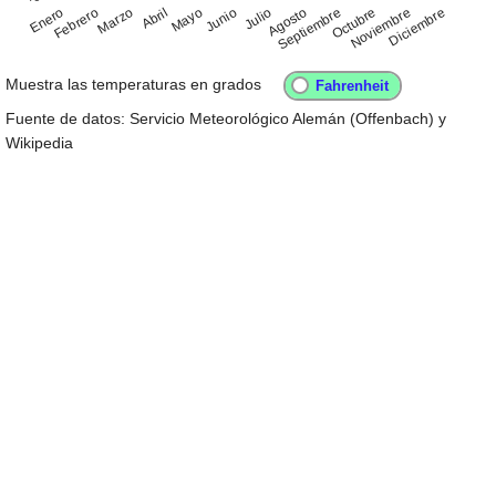
Enero
Abril
Julio
Octubre
Febrero
Mayo
Agosto
Noviembre
Marzo
Junio
Septiembre
Diciembre
Muestra las temperaturas en grados
Fuente de datos: Servicio Meteorológico Alemán (Offenbach) y
Wikipedia