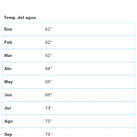
Temp. del agua
Ene
61°
Feb
62°
Mar
62°
Abr
64°
May
65°
Jun
69°
Jul
73°
Ago
75°
Sep
74°