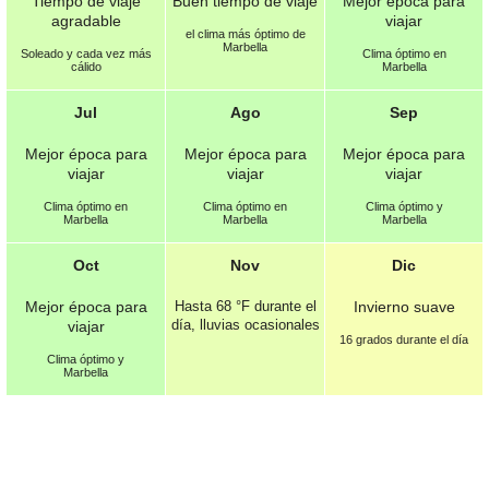
Tiempo de viaje
Buen tiempo de viaje
Mejor época para
agradable
viajar
el clima más óptimo de
Marbella
Soleado y cada vez más
Clima óptimo en
cálido
Marbella
Jul
Ago
Sep
Mejor época para
Mejor época para
Mejor época para
viajar
viajar
viajar
Clima óptimo en
Clima óptimo en
Clima óptimo y
Marbella
Marbella
Marbella
Oct
Nov
Dic
Mejor época para
Hasta
68 °F
durante el
Invierno suave
día, lluvias ocasionales
viajar
16 grados durante el día
Clima óptimo y
Marbella