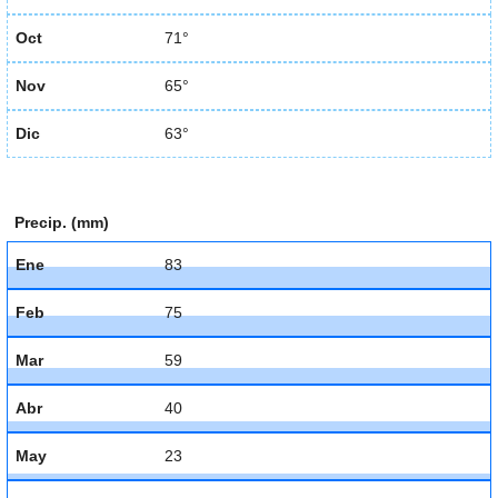
Oct
71°
Nov
65°
Dic
63°
Precip. (mm)
Ene
83
Feb
75
Mar
59
Abr
40
May
23