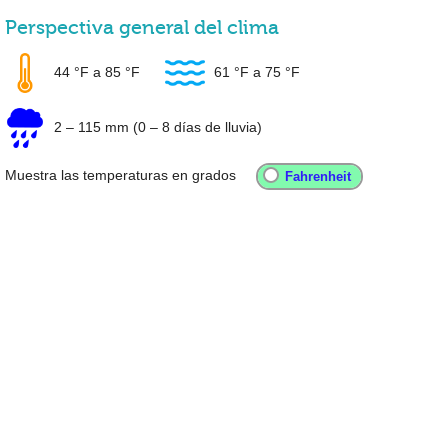
Perspectiva general del clima
44 °F
a
85 °F
61 °F
a
75 °F
2
–
115 mm
(0 – 8 días de lluvia)
Muestra las temperaturas en grados