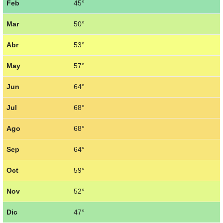
Feb
45°
Mar
50°
Abr
53°
May
57°
Jun
64°
Jul
68°
Ago
68°
Sep
64°
Oct
59°
Nov
52°
Dic
47°