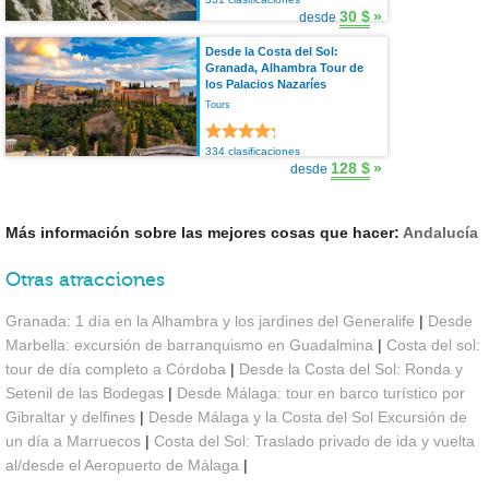
30 $
»
desde
Desde la Costa del Sol:
Granada, Alhambra Tour de
los Palacios Nazaríes
Tours
334 clasificaciones
128 $
»
desde
Más información sobre las mejores cosas que hacer:
Andalucía
Otras atracciones
Granada: 1 día en la Alhambra y los jardines del Generalife
|
Desde
Marbella: excursión de barranquismo en Guadalmina
|
Costa del sol:
tour de día completo a Córdoba
|
Desde la Costa del Sol: Ronda y
Setenil de las Bodegas
|
Desde Málaga: tour en barco turístico por
Gibraltar y delfines
|
Desde Málaga y la Costa del Sol Excursión de
un día a Marruecos
|
Costa del Sol: Traslado privado de ida y vuelta
al/desde el Aeropuerto de Málaga
|