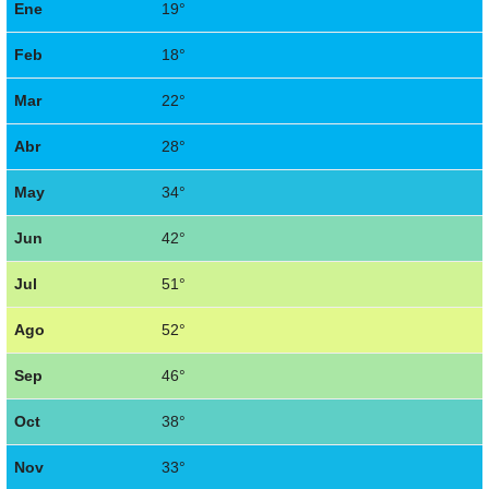
Ene
19°
Feb
18°
Mar
22°
Abr
28°
May
34°
Jun
42°
Jul
51°
Ago
52°
Sep
46°
Oct
38°
Nov
33°