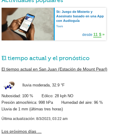
Actividades populares
St: Juego de Misterio y
Asesinato basado en una App
con Audioguía
Tours
11 $
»
desde
El tiempo actual y el pronóstico
El tiempo actual en San Juan (Estación de Mount Pearl)
lluvia moderada,
32.9 °F
Nubosidad: 100 % Eólico: 28 kph NO
Presión atmosférica: 998 hPa Humedad del aire: 96 %
Lluvia de
1 mm
(últimas tres horas)
Última actualización: 8/3/2023, 03:22 am
Los próximos días …