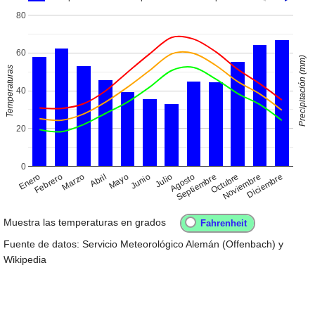
80
60
Precipitación (mm)
Temperaturas
40
20
0
Enero
Abril
Julio
Octubre
Febrero
Mayo
Agosto
Noviembre
Marzo
Junio
Septiembre
Diciembre
Muestra las temperaturas en grados
Fuente de datos: Servicio Meteorológico Alemán (Offenbach) y
Wikipedia