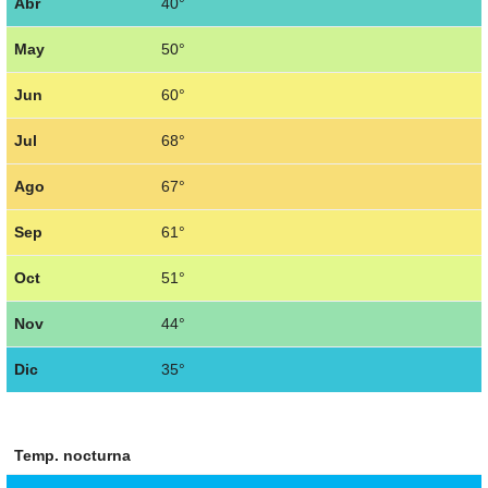
Abr
40°
May
50°
Jun
60°
Jul
68°
Ago
67°
Sep
61°
Oct
51°
Nov
44°
Dic
35°
Temp. nocturna