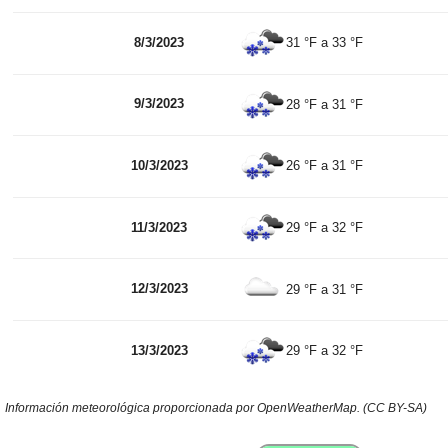
8/3/2023
31 °F
a
33 °F
9/3/2023
28 °F
a
31 °F
10/3/2023
26 °F
a
31 °F
11/3/2023
29 °F
a
32 °F
12/3/2023
29 °F
a
31 °F
13/3/2023
29 °F
a
32 °F
Información meteorológica proporcionada por OpenWeatherMap. (CC BY-SA)