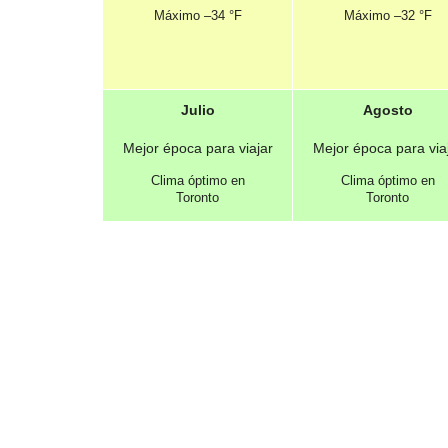
Máximo –
34 °F
Máximo –
32 °F
Julio
Agosto
Mejor época para viajar
Mejor época para via
Clima óptimo en
Clima óptimo en
Toronto
Toronto