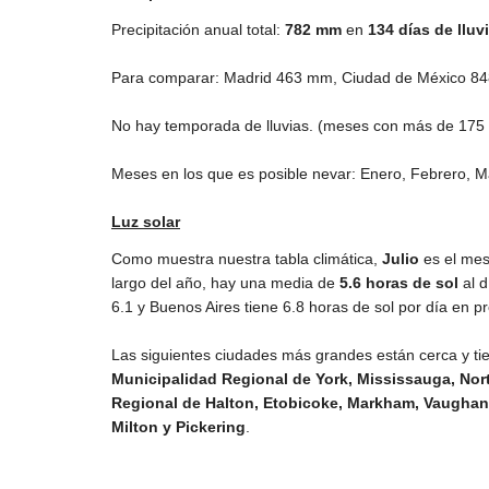
Precipitación anual total:
782
mm
en
134 días de lluv
Para comparar: Madrid
463 mm
, Ciudad de México
8
No hay temporada de lluvias. (meses con más de
175
Meses en los que es posible nevar: Enero, Febrero, M
Luz solar
Como muestra nuestra tabla climática,
Julio
es el me
largo del año, hay una media de
5.6 horas de sol
al d
6.1 y Buenos Aires tiene 6.8 horas de sol por día en p
Las siguientes ciudades más grandes están cerca y tie
Municipalidad Regional de York, Mississauga, No
Regional de Halton, Etobicoke, Markham, Vaughan, 
Milton y Pickering
.