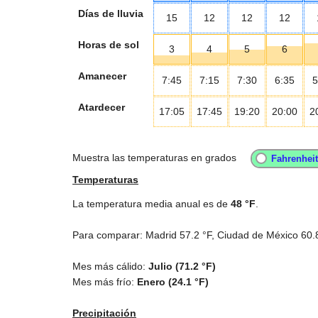
Días de lluvia
15
12
12
12
Horas de sol
3
4
5
6
Amanecer
7:45
7:15
7:30
6:35
5
Atardecer
17:05
17:45
19:20
20:00
2
Muestra las temperaturas en grados
Temperaturas
La temperatura media anual es de
48 °F
.
Para comparar: Madrid
57.2 °F
, Ciudad de México
60.
Mes más cálido:
Julio (
71.2 °F
)
Mes más frío:
Enero (
24.1 °F
)
Precipitación