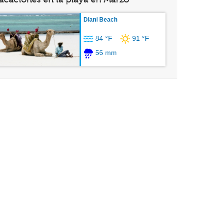
Diani Beach
84 °F
91 °F
56 mm