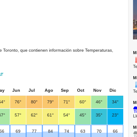
 de Toronto, que contienen información sobre Temperaturas,
M
T
ar
M
ay
Jun
Jul
Ago
Sep
Oct
Nov
Dic
T
64°
76°
80°
79°
71°
60°
46°
34°
M
47°
57°
62°
61°
54°
45°
35°
23°
Ll
M
66
69
77
84
74
63
70
66