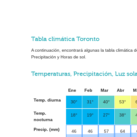
Tabla climática Toronto
A continuación, encontrará algunas la tabla climática
Precipitación y Horas de sol.
Temperaturas, Precipitación, Luz sol
Ene
Feb
Mar
Abr
M
Temp. diurna
30°
31°
40°
53°
Temp.
18°
19°
27°
38°
nocturna
Precip. (mm)
46
46
57
64