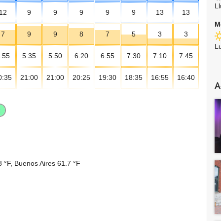
Ll
12
9
9
9
9
9
13
13
M
7
9
9
8
7
5
3
3
Lu
:55
5:35
5:50
6:20
6:55
7:30
7:10
7:45
0:35
21:00
21:00
20:25
19:30
18:35
16:55
16:40
A
8 °F
, Buenos Aires
61.7 °F