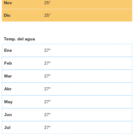
Nov
25°
Dic
25°
Temp. del agua
Ene
27°
Feb
27°
Mar
27°
Abr
27°
May
27°
Jun
27°
Jul
27°