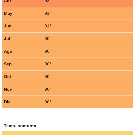
Abr
93°
May
91°
Jun
91°
Jul
90°
Ago
90°
Sep
90°
Oct
90°
Nov
90°
Dic
90°
Temp. nocturna