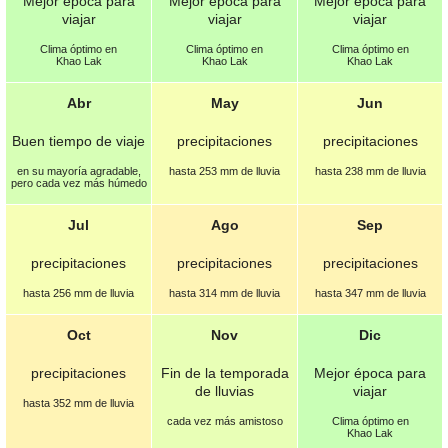
Mejor época para
Mejor época para
Mejor época para
viajar
viajar
viajar
Clima óptimo en
Clima óptimo en
Clima óptimo en
Khao Lak
Khao Lak
Khao Lak
Abr
May
Jun
Buen tiempo de viaje
precipitaciones
precipitaciones
en su mayoría agradable,
hasta 253 mm de lluvia
hasta 238 mm de lluvia
pero cada vez más húmedo
Jul
Ago
Sep
precipitaciones
precipitaciones
precipitaciones
hasta 256 mm de lluvia
hasta 314 mm de lluvia
hasta 347 mm de lluvia
Oct
Nov
Dic
precipitaciones
Fin de la temporada
Mejor época para
de lluvias
viajar
hasta 352 mm de lluvia
cada vez más amistoso
Clima óptimo en
Khao Lak