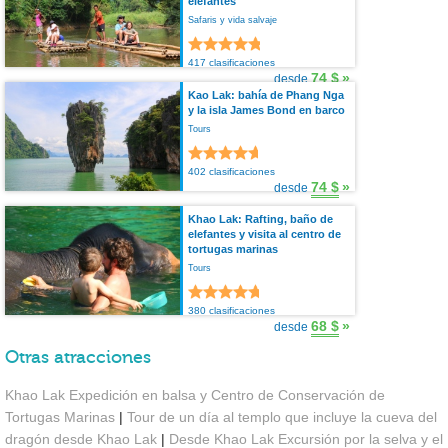
elefantes
Safaris y vida salvaje
417 clasificaciones
74 $
»
desde
Kao Lak: bahía de Phang Nga
y la isla James Bond en barco
Tours
402 clasificaciones
74 $
»
desde
Khao Lak: Rafting, baño de
elefantes y visita al centro de
tortugas marinas
Tours
380 clasificaciones
68 $
»
desde
Otras atracciones
Khao Lak Expedición en balsa y Centro de Conservación de
Tortugas Marinas
|
Tour de un día al templo que incluye la cueva del
dragón desde Khao Lak
|
Desde Khao Lak Excursión por la selva y el