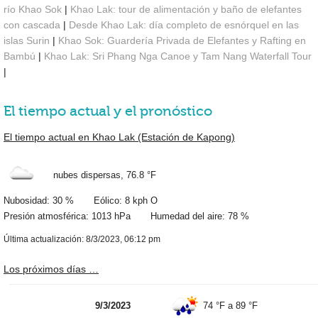
río Khao Sok
|
Khao Lak: tour de alimentación y baño de elefantes
con cascada
|
Desde Khao Lak: día completo de esnórquel en las
islas Surin
|
Khao Sok: Guardería Privada de Elefantes y Rafting en
Bambú
|
Khao Lak: Sri Phang Nga Canoe y Tam Nang Waterfall Tour
|
El tiempo actual y el pronóstico
El tiempo actual en Khao Lak (Estación de Kapong)
nubes dispersas,
76.8 °F
Nubosidad: 30 % Eólico: 8 kph O
Presión atmosférica: 1013 hPa Humedad del aire: 78 %
Última actualización: 8/3/2023, 06:12 pm
Los próximos días …
9/3/2023
74 °F
a
89 °F