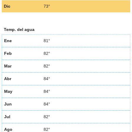
Dic
73°
Temp. del agua
Ene
81°
Feb
82°
Mar
82°
Abr
84°
May
84°
Jun
84°
Jul
82°
Ago
82°