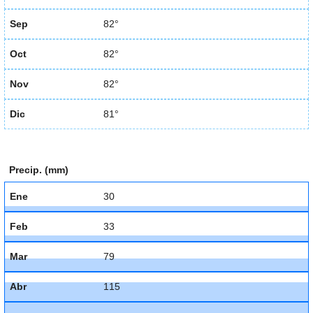
Sep
82°
Oct
82°
Nov
82°
Dic
81°
Precip. (mm)
Ene
30
Feb
33
Mar
79
Abr
115