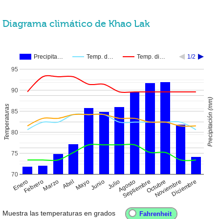
Diagrama climático de Khao Lak
Precipita…
Temp. d…
Temp. di…
1/2
95
90
Precipitación (mm)
Temperaturas
85
80
75
70
Enero
Abril
Julio
Octubre
Febrero
Mayo
Agosto
Noviembre
Marzo
Junio
Septiembre
Diciembre
Muestra las temperaturas en grados