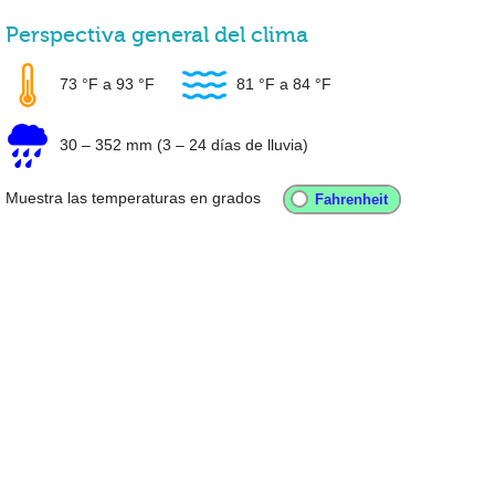
Perspectiva general del clima
73 °F
a
93 °F
81 °F
a
84 °F
30
–
352 mm
(3 – 24 días de lluvia)
Muestra las temperaturas en grados