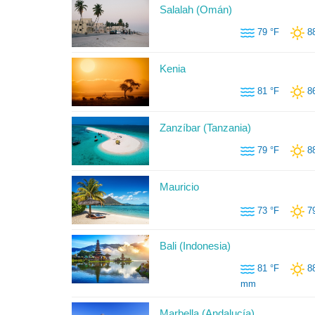
Salalah (Omán)
79 °F
8
Kenia
81 °F
8
Zanzíbar (Tanzania)
79 °F
8
Mauricio
73 °F
7
Bali (Indonesia)
81 °F
8
mm
Marbella (Andalucía)