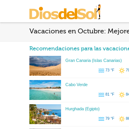
Vacaciones en Octubre: Mejore
Recomendaciones para las vacacione
Gran Canaria (Islas Canarias)
73 °F
7
Cabo Verde
81 °F
8
Hurghada (Egipto)
79 °F
8