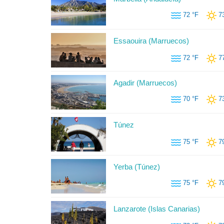
72 °F
7
Essaouira (Marruecos)
72 °F
7
Agadir (Marruecos)
70 °F
7
Túnez
75 °F
7
Yerba (Túnez)
75 °F
7
Lanzarote (Islas Canarias)