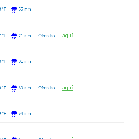
3 °F
55 mm
aquí
7 °F
21 mm
Ofrendas:
3 °F
31 mm
aquí
9 °F
60 mm
Ofrendas:
9 °F
54 mm