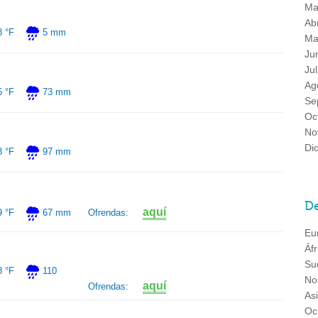
Ma
Abr
8 °F
5 mm
Ma
Ju
Jul
Ag
6 °F
73 mm
Se
Oc
No
Di
8 °F
97 mm
De
aquí
9 °F
67 mm
Ofrendas:
Eu
Áfr
Su
8 °F
110
No
aquí
Ofrendas:
As
Oc