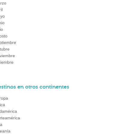
rzo
il
yo
nio
io
osto
ptiembre
tubre
viembre
ciembre
stinos en otros continentes
ropa
ica
damérica
rteamérica
ia
eanía