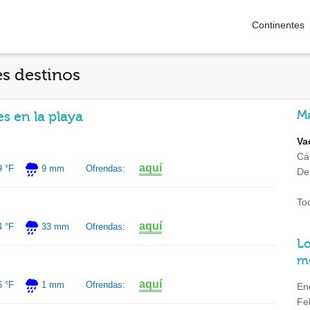
Continentes
s destinos
Má
s en la playa
Va
Cá
aquí
9 °F
9 mm
Ofrendas:
De
To
aquí
4 °F
33 mm
Ofrendas:
Lo
m
aquí
6 °F
1 mm
Ofrendas:
En
Fe