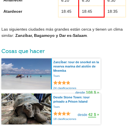
Amanecer
6:20
6:30
6:30
Atardecer
18:45
18:45
18:35
Las siguientes ciudades más grandes están cerca y tienen un clima
similar:
Zanzíbar, Bagamoyo y Dar es-Salaam
.
Cosas que hacer
Zanzíbar: tour de snorkel en la
reserva marina del atolón de
Mnemba
Tours
24 clasificaciones
108 $
»
desde
Desde Stone Town: tour
privado a Prison Island
Tours
42 $
»
desde
18 clasificaciones