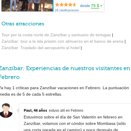
75 $
»
desde
26 clasificaciones
Otras atracciones
Tour por la costa norte de Zanzíbar y santuario de tortugas
|
Zanzíbar: tour a la isla prisión con almuerzo en el banco de arena
|
Zanzíbar: Traslado del aeropuerto al hotel
|
Zanzíbar: Experiencias de nuestros visitantes en
Febrero
Ya hay
1
críticas para Zanzíbar vacaciones en Febrero. La puntuación
media es de
5
de cada
5
estrellas.
Paul, 46 años
estuvo allí en Febrero
Estuvimos sobre el día de San Valentín en febrero en
Zanzíbar, volamos con el cóndor sobre Mombasa (sólo
una corta parada en el camino) y poco después de