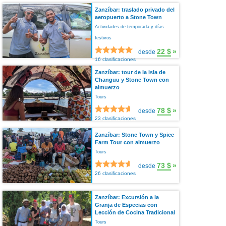
Zanzíbar: traslado privado del
aeropuerto a Stone Town
Actividades de temporada y días
festivos
22 $
»
desde
16 clasificaciones
Zanzíbar: tour de la isla de
Changuu y Stone Town con
almuerzo
Tours
78 $
»
desde
23 clasificaciones
Zanzíbar: Stone Town y Spice
Farm Tour con almuerzo
Tours
73 $
»
desde
26 clasificaciones
Zanzíbar: Excursión a la
Granja de Especias con
Lección de Cocina Tradicional
Tours