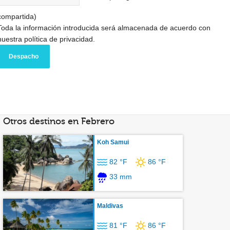
compartida)
Toda la información introducida será almacenada de acuerdo con
nuestra política de privacidad.
Otros destinos en Febrero
Koh Samui
82 °F
86 °F
33 mm
Maldivas
81 °F
86 °F