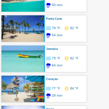
50 mm
Punta Cana
79 °F
82 °F
54 mm
Jamaica
79 °F
82 °F
64 mm
Curaçao
77 °F
84 °F
28 mm