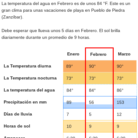
La temperatura del agua en Febrero es de unos
84 °F
. Este es un
gran clima para unas vacaciones de playa en Pueblo de Piedra
(Zanzíbar).
Debe esperar que llueva unos 5 días en Febrero. El sol brilla
diariamente durante un promedio de 9 horas.
Enero
Marzo
Febrero
La Temperatura diurna
89°
90°
90°
La Temperatura nocturna
73°
73°
73°
La temperatura del agua
84°
84°
86°
Precipitación en mm
89
56
153
Días de lluvia
7
5
12
Horas de sol
10
9
9