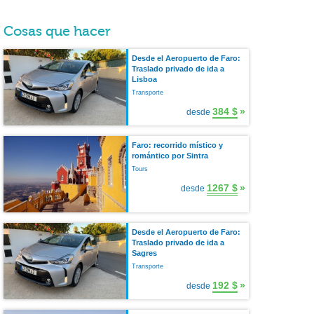
Cosas que hacer
Desde el Aeropuerto de Faro:
Traslado privado de ida a
Lisboa
Transporte
384 $
»
desde
Faro: recorrido místico y
romántico por Sintra
Tours
1267 $
»
desde
Desde el Aeropuerto de Faro:
Traslado privado de ida a
Sagres
Transporte
192 $
»
desde