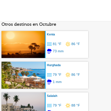
Otros destinos en Octubre
Kenia
81 °F
86 °F
73 mm
Hurghada
79 °F
86 °F
1 mm
Salalah
79 °F
88 °F