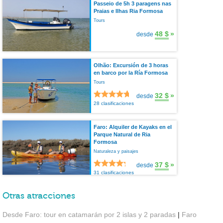
Passeio de 5h 3 paragens nas
Praias e Ilhas Ria Formosa
Tours
48 $
»
desde
Olhão: Excursión de 3 horas
en barco por la Ría Formosa
Tours
32 $
»
desde
28 clasificaciones
Faro: Alquiler de Kayaks en el
Parque Natural de Ria
Formosa
Naturaleza y paisajes
37 $
»
desde
31 clasificaciones
Otras atracciones
Desde Faro: tour en catamarán por 2 islas y 2 paradas
|
Faro