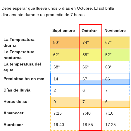
Debe esperar que llueva unos 6 días en Octubre. El sol brilla
diariamente durante un promedio de 7 horas.
Septiembre
Noviembre
Octubre
La Temperatura
80°
74°
67°
diurna
La Temperatura
62°
58°
52°
nocturna
La temperatura del
68°
66°
63°
agua
Precipitación en mm
14
67
86
Días de lluvia
2
6
7
Horas de sol
9
7
6
Amanecer
7:15
7:40
7:10
Atardecer
19:40
18:55
17:25