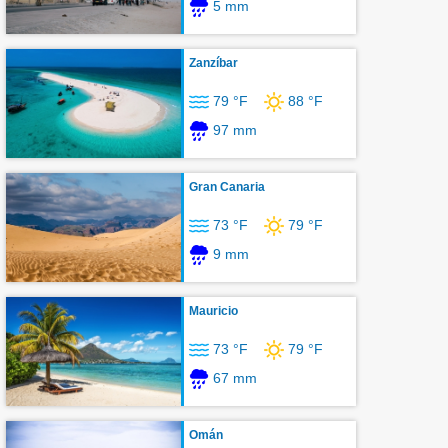
5 mm
Zanzíbar
79 °F
88 °F
97 mm
Gran Canaria
73 °F
79 °F
9 mm
Mauricio
73 °F
79 °F
67 mm
Omán