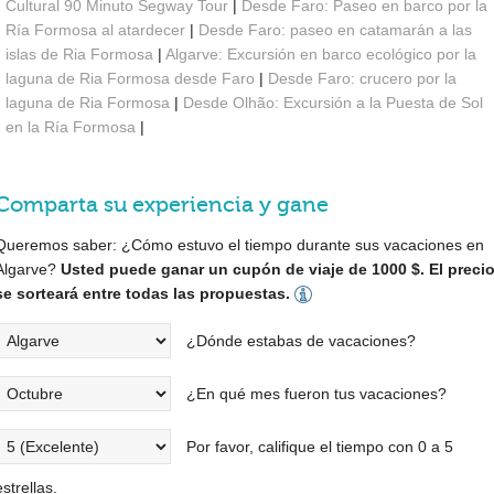
Cultural 90 Minuto Segway Tour
|
Desde Faro: Paseo en barco por la
Ría Formosa al atardecer
|
Desde Faro: paseo en catamarán a las
islas de Ria Formosa
|
Algarve: Excursión en barco ecológico por la
laguna de Ria Formosa desde Faro
|
Desde Faro: crucero por la
laguna de Ria Formosa
|
Desde Olhão: Excursión a la Puesta de Sol
en la Ría Formosa
|
Comparta su experiencia y gane
Queremos saber: ¿Cómo estuvo el tiempo durante sus vacaciones en
Algarve?
Usted puede ganar un cupón de viaje de 1000 $. El preci
se sorteará entre todas las propuestas.
¿Dónde estabas de vacaciones?
¿En qué mes fueron tus vacaciones?
Por favor, califique el tiempo con 0 a 5
estrellas.