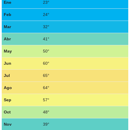
Ene
23°
Feb
24°
Mar
32°
Abr
41°
May
50°
Jun
60°
Jul
65°
Ago
64°
Sep
57°
Oct
48°
Nov
39°