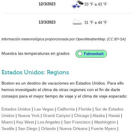
12/3/2023
33 °F
a
43 °F
13/3/2023
31 °F
a
44 °F
Información meteorológica proporcionada por OpenWeatherMap. (CC BY-SA)
Muestra las temperaturas en grados
Estados Unidos: Regions
Boston es un destino de vacaciones en Estados Unidos. Para ello
hemos investigado el clima de otras regiones con el fin de darle
consejos para el mejor tiempo de viaje y el clima de viaje esperado:
Estados Unidos
|
Las Vegas
|
California
|
Florida
|
Sur de Estados
Unidos
|
Nueva York
|
Grand Canyon
|
Chicago
|
Alaska
|
Hawai
|
Miami
|
Key West
|
Los Angeles
|
San Francisco
|
Washington
|
Seattle
|
San Diego
|
Orlando
|
Nueva Orleans
|
Fuerte Myers
|