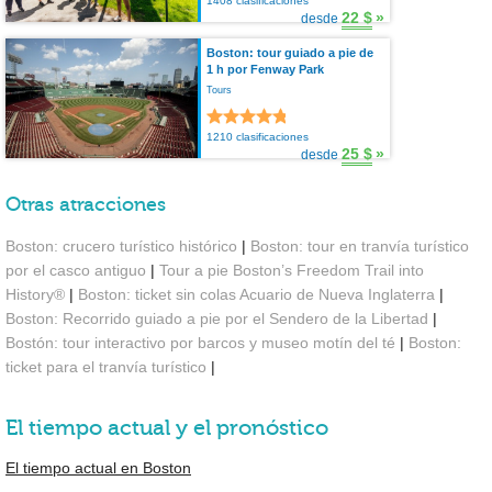
1408 clasificaciones
22 $
»
desde
Boston: tour guiado a pie de
1 h por Fenway Park
Tours
1210 clasificaciones
25 $
»
desde
Otras atracciones
Boston: crucero turístico histórico
|
Boston: tour en tranvía turístico
por el casco antiguo
|
Tour a pie Boston’s Freedom Trail into
History®
|
Boston: ticket sin colas Acuario de Nueva Inglaterra
|
Boston: Recorrido guiado a pie por el Sendero de la Libertad
|
Bostón: tour interactivo por barcos y museo motín del té
|
Boston:
ticket para el tranvía turístico
|
El tiempo actual y el pronóstico
El tiempo actual en Boston