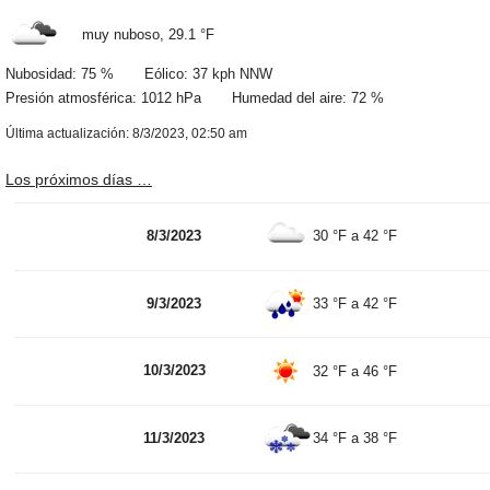
muy nuboso,
29.1 °F
Nubosidad: 75 % Eólico: 37 kph NNW
Presión atmosférica: 1012 hPa Humedad del aire: 72 %
Última actualización: 8/3/2023, 02:50 am
Los próximos días …
8/3/2023
30 °F
a
42 °F
9/3/2023
33 °F
a
42 °F
10/3/2023
32 °F
a
46 °F
11/3/2023
34 °F
a
38 °F