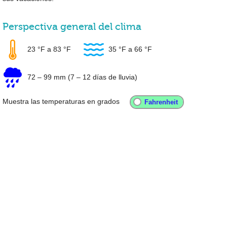
Perspectiva general del clima
23 °F
a
83 °F
35 °F
a
66 °F
72
–
99 mm
(7 – 12 días de lluvia)
Muestra las temperaturas en grados