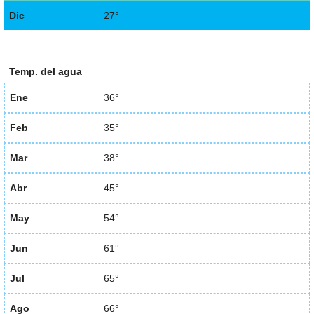
Dic
27°
Temp. del agua
Ene
36°
Feb
35°
Mar
38°
Abr
45°
May
54°
Jun
61°
Jul
65°
Ago
66°