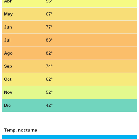
Abr
56°
May
67°
Jun
77°
Jul
83°
Ago
82°
Sep
74°
Oct
62°
Nov
52°
Dic
42°
Temp. nocturna