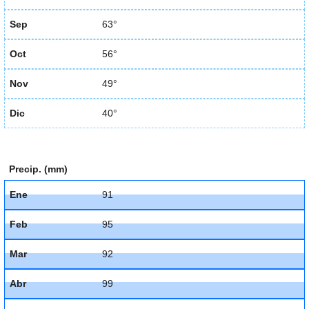
Sep
63°
Oct
56°
Nov
49°
Dic
40°
Precip. (mm)
Ene
91
Feb
95
Mar
92
Abr
99