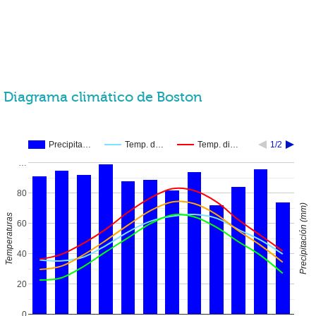
Diagrama climático de Boston
Precipita…
Temp. d…
Temp. di…
1/2
…
80
Precipitación (mm)
Temperaturas
60
40
20
0