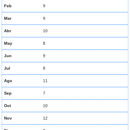
Feb
9
Mar
9
Abr
10
May
8
Jun
9
Jul
8
Ago
11
Sep
7
Oct
10
Nov
12