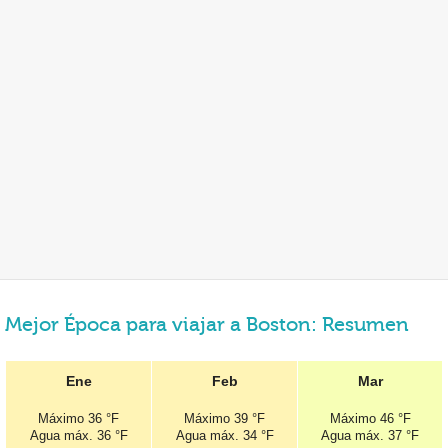
Mejor Época para viajar a Boston: Resumen
Ene
Feb
Mar
Máximo
36 °F
Máximo
39 °F
Máximo
46 °F
Agua máx.
36 °F
Agua máx.
34 °F
Agua máx.
37 °F