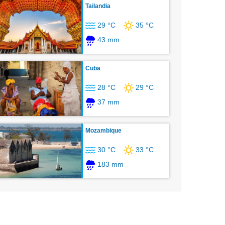
Tailandia
29 °C
35 °C
43 mm
Cuba
28 °C
29 °C
37 mm
Mozambique
30 °C
33 °C
183 mm