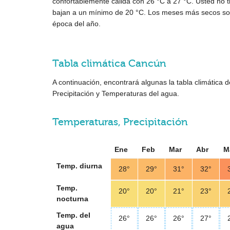
confortablemente cálida con
26 °C
a
27 °C
. Usted no 
bajan a un mínimo de
20 °C
. Los meses más secos s
época del año.
Tabla climática Cancún
A continuación, encontrará algunas la tabla climática
Precipitación y Temperaturas del agua.
Temperaturas, Precipitación
Ene
Feb
Mar
Abr
M
Temp. diurna
28°
29°
31°
32°
Temp.
20°
20°
21°
23°
nocturna
Temp. del
26°
26°
26°
27°
agua