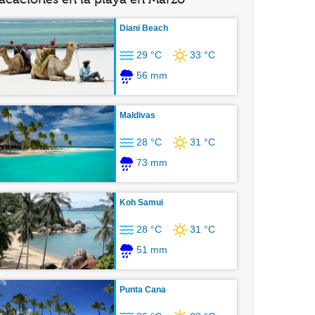
Diani Beach
29 °C
33 °C
56 mm
Maldivas
28 °C
31 °C
73 mm
Koh Samui
28 °C
31 °C
51 mm
Punta Cana