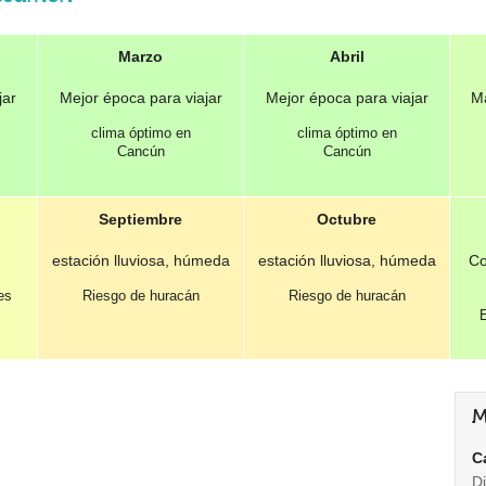
Marzo
Abril
jar
Mejor época para viajar
Mejor época para viajar
Má
clima óptimo en
clima óptimo en
Cancún
Cancún
Septiembre
Octubre
estación lluviosa, húmeda
estación lluviosa, húmeda
Co
es
Riesgo de huracán
Riesgo de huracán
E
M
C
D