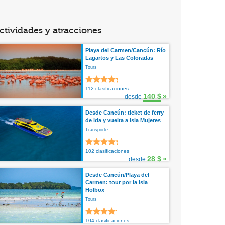
ctividades y atracciones
Playa del Carmen/Cancún: Río
Lagartos y Las Coloradas
Tours
112 clasificaciones
140 $
»
desde
Desde Cancún: ticket de ferry
de ida y vuelta a Isla Mujeres
Transporte
102 clasificaciones
28 $
»
desde
Desde Cancún/Playa del
Carmen: tour por la isla
Holbox
Tours
104 clasificaciones