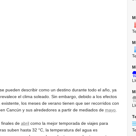
M
T
M
T
M
Ll
se pueden describir como un destino durante todo el año, ya
M
prevalece el clima soleado. Sin embargo, debido a los efectos
s existente, los meses de verano tienen que ser recorridos con
Ll
o en Cancún y sus alrededores a partir de mediados de
mayo
.
T
 finales de
abril
como la mejor temporada de viajes para
T
uras suben hasta
32 °C
, la temperatura del agua es