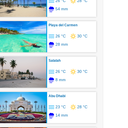
26 °C
28 °C
54 mm
Playa del Carmen
26 °C
30 °C
28 mm
Salalah
26 °C
30 °C
8 mm
Abu Dhabi
23 °C
28 °C
14 mm