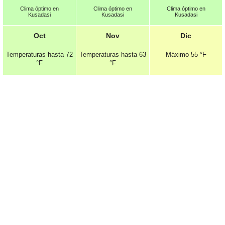
Clima óptimo en
Clima óptimo en
Clima óptimo en
Kusadasi
Kusadasi
Kusadasi
Oct
Nov
Dic
Temperaturas hasta
72
Temperaturas hasta
63
Máximo
55 °F
°F
°F