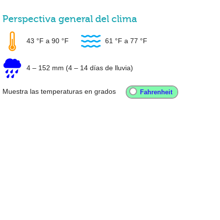
Perspectiva general del clima
43 °F
a
90 °F
61 °F
a
77 °F
4
–
152 mm
(4 – 14 días de lluvia)
Muestra las temperaturas en grados