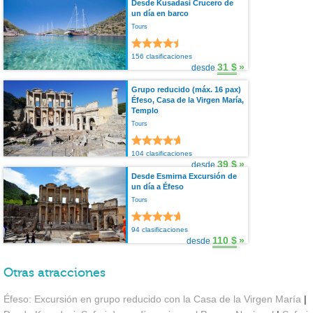
Desde Kusadasi Crucero de
un día en barco
Tours
156 clasificaciones
31 $
»
desde
Grupo reducido (máx. 16 pax)
Éfeso, Casa de la Virgen María,
Templo
Tours
104 clasificaciones
39 $
»
desde
Desde Esmirna Excursión de
un día a Éfeso
Tours
94 clasificaciones
110 $
»
desde
Otras atracciones
Éfeso: Excursión en grupo reducido con la Casa de la Virgen María
|