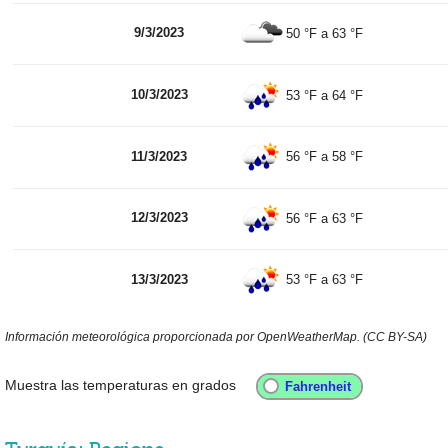
9/3/2023
50 °F
a
63 °F
10/3/2023
53 °F
a
64 °F
11/3/2023
56 °F
a
58 °F
12/3/2023
56 °F
a
63 °F
13/3/2023
53 °F
a
63 °F
Información meteorológica proporcionada por OpenWeatherMap. (CC BY-SA)
Muestra las temperaturas en grados