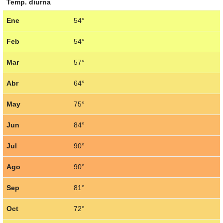
Temp. diurna
Ene
54°
Feb
54°
Mar
57°
Abr
64°
May
75°
Jun
84°
Jul
90°
Ago
90°
Sep
81°
Oct
72°