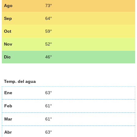
Ago
73°
Sep
64°
Oct
59°
Nov
52°
Dic
46°
Temp. del agua
Ene
63°
Feb
61°
Mar
61°
Abr
63°