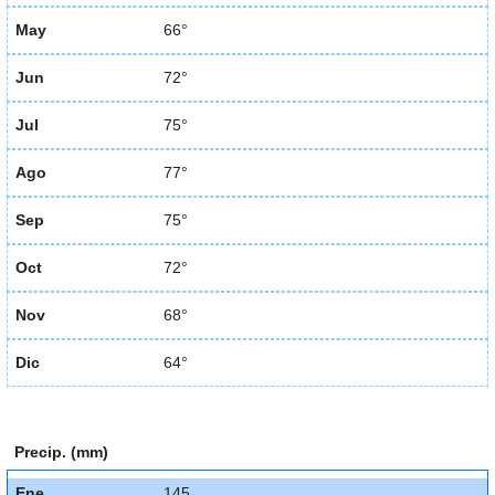
May
66°
Jun
72°
Jul
75°
Ago
77°
Sep
75°
Oct
72°
Nov
68°
Dic
64°
Precip. (mm)
Ene
145