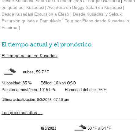
Desde Kusadasi: Safari de un día en jeep al Parque Nacional
|
Safari
en quad por Kusadasi
|
Aventura en Buggy Safari en Kusadasi
|
Desde Kusadasi Excursión a Éfeso
|
Desde Kusadasi y Selcuk:
Excursión guiada a Pamukkale
|
Tour por Éfeso desde Kusadasi o
Esmirna
|
El tiempo actual y el pronóstico
El tiempo actual en Kusadasi
nubes,
59.7 °F
Nubosidad: 85 % Eólico: 10 kph OSO
Presión atmosférica: 1015 hPa Humedad del aire: 76 %
Última actualización: 8/3/2023, 07:16 am
Los próximos días …
8/3/2023
50 °F
a
64 °F