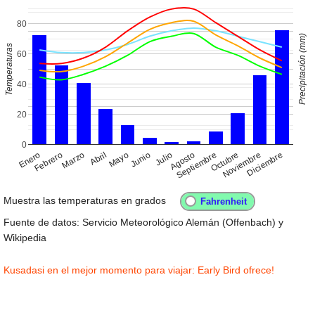
80
Precipitación (mm)
Temperaturas
60
40
20
0
Enero
Abril
Julio
Octubre
Febrero
Mayo
Agosto
Noviembre
Marzo
Junio
Septiembre
Diciembre
Muestra las temperaturas en grados
Fuente de datos: Servicio Meteorológico Alemán (Offenbach) y
Wikipedia
Kusadasi en el mejor momento para viajar: Early Bird ofrece!