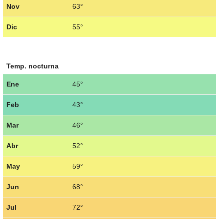
Nov
63°
Dic
55°
Temp. nocturna
Ene
45°
Feb
43°
Mar
46°
Abr
52°
May
59°
Jun
68°
Jul
72°