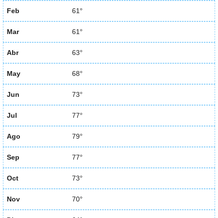
Feb
61°
Mar
61°
Abr
63°
May
68°
Jun
73°
Jul
77°
Ago
79°
Sep
77°
Oct
73°
Nov
70°