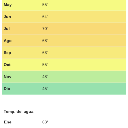
May
55°
Jun
64°
Jul
70°
Ago
68°
Sep
63°
Oct
55°
Nov
48°
Dic
45°
Temp. del agua
Ene
63°