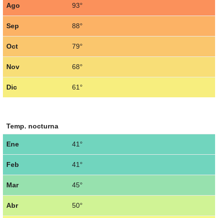
Ago
93°
Sep
88°
Oct
79°
Nov
68°
Dic
61°
Temp. nocturna
Ene
41°
Feb
41°
Mar
45°
Abr
50°