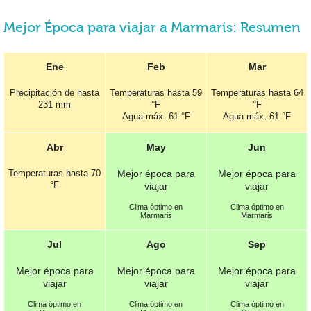
Mejor Época para viajar a Marmaris: Resumen
Ene
Feb
Mar
Precipitación de hasta
Temperaturas hasta
59
Temperaturas hasta
64
231 mm
°F
°F
Agua máx.
61 °F
Agua máx.
61 °F
Abr
May
Jun
Temperaturas hasta
70
Mejor época para
Mejor época para
°F
viajar
viajar
Clima óptimo en
Clima óptimo en
Marmaris
Marmaris
Jul
Ago
Sep
Mejor época para
Mejor época para
Mejor época para
viajar
viajar
viajar
Clima óptimo en
Clima óptimo en
Clima óptimo en