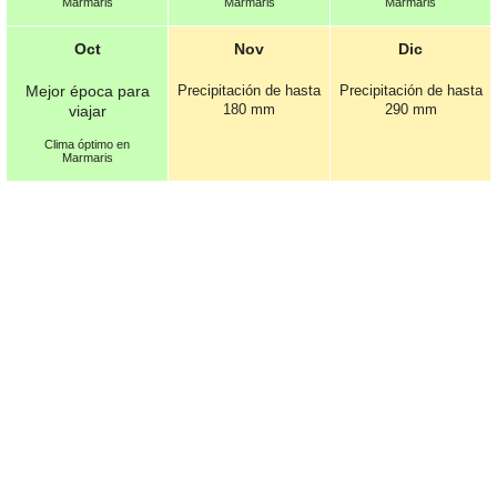
Marmaris
Marmaris
Marmaris
Oct
Nov
Dic
Mejor época para
Precipitación de hasta
Precipitación de hasta
180 mm
290 mm
viajar
Clima óptimo en
Marmaris