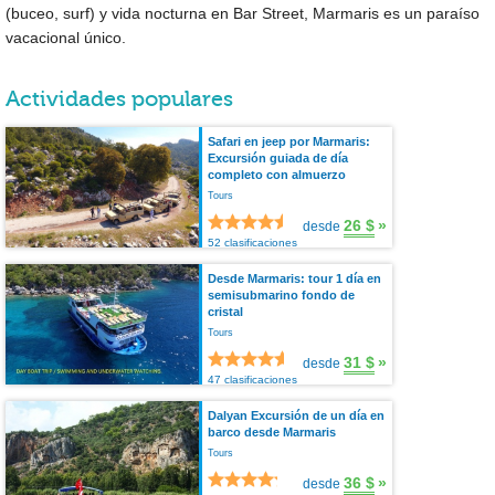
(buceo, surf) y vida nocturna en Bar Street, Marmaris es un paraíso
vacacional único.
Actividades populares
Safari en jeep por Marmaris:
Excursión guiada de día
completo con almuerzo
Tours
26 $
»
desde
52 clasificaciones
Desde Marmaris: tour 1 día en
semisubmarino fondo de
cristal
Tours
31 $
»
desde
47 clasificaciones
Dalyan Excursión de un día en
barco desde Marmaris
Tours
36 $
»
desde