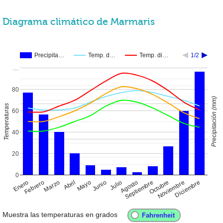
Diagrama climático de Marmaris
Precipita…
Temp. d…
Temp. di…
1/2
…
80
Precipitación (mm)
Temperaturas
60
40
20
0
Enero
Abril
Julio
Octubre
Febrero
Mayo
Agosto
Noviembre
Marzo
Junio
Septiembre
Diciembre
Muestra las temperaturas en grados