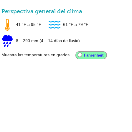
Perspectiva general del clima
41 °F
a
95 °F
61 °F
a
79 °F
8
–
290 mm
(4 – 14 días de lluvia)
Muestra las temperaturas en grados