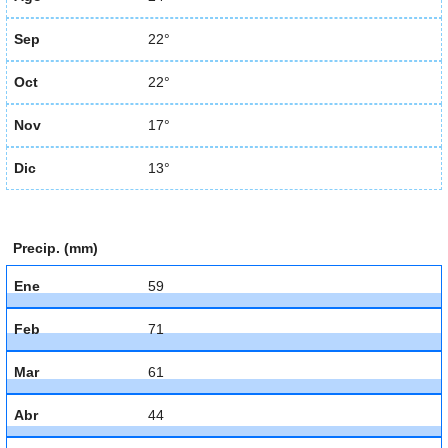
Sep
22°
Oct
22°
Nov
17°
Dic
13°
Precip. (mm)
Ene
59
Feb
71
Mar
61
Abr
44