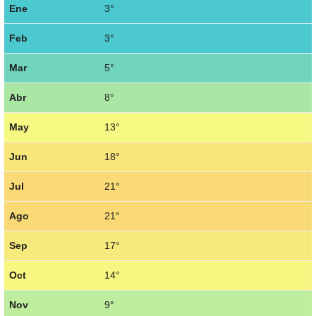
Ene
3°
Feb
3°
Mar
5°
Abr
8°
May
13°
Jun
18°
Jul
21°
Ago
21°
Sep
17°
Oct
14°
Nov
9°