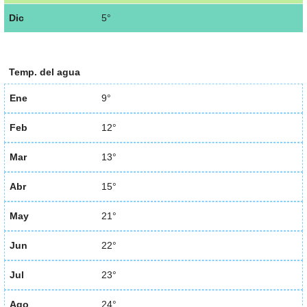
Dic
5°
Temp. del agua
Ene
9°
Feb
12°
Mar
13°
Abr
15°
May
21°
Jun
22°
Jul
23°
Ago
24°