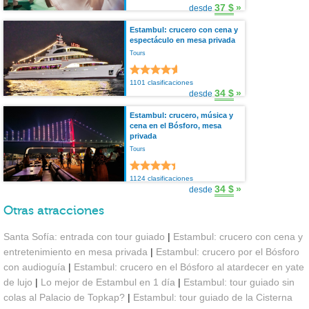
37 $
»
desde
Estambul: crucero con cena y
espectáculo en mesa privada
Tours
1101 clasificaciones
34 $
»
desde
Estambul: crucero, música y
cena en el Bósforo, mesa
privada
Tours
1124 clasificaciones
34 $
»
desde
Otras atracciones
Santa Sofía: entrada con tour guiado
|
Estambul: crucero con cena y
entretenimiento en mesa privada
|
Estambul: crucero por el Bósforo
con audioguía
|
Estambul: crucero en el Bósforo al atardecer en yate
de lujo
|
Lo mejor de Estambul en 1 día
|
Estambul: tour guiado sin
colas al Palacio de Topkap?
|
Estambul: tour guiado de la Cisterna