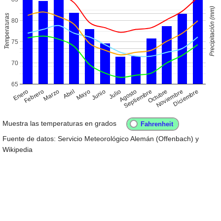
Precipitación (mm)
Temperaturas
80
75
70
65
Enero
Abril
Julio
Octubre
Febrero
Mayo
Agosto
Noviembre
Marzo
Junio
Septiembre
Diciembre
Muestra las temperaturas en grados
Fuente de datos: Servicio Meteorológico Alemán (Offenbach) y
Wikipedia