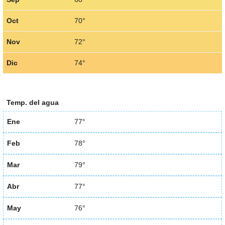
Oct
70°
Nov
72°
Dic
74°
Temp. del agua
Ene
77°
Feb
78°
Mar
79°
Abr
77°
May
76°