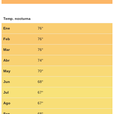
Temp. nocturna
Ene
76°
Feb
76°
Mar
76°
Abr
74°
May
70°
Jun
68°
Jul
67°
Ago
67°
Sep
68°