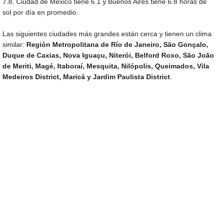
7.8, Ciudad de México tiene 6.1 y Buenos Aires tiene 6.8 horas de
sol por día en promedio.
Las siguientes ciudades más grandes están cerca y tienen un clima
similar:
Región Metropolitana de Río de Janeiro, São Gonçalo,
Duque de Caxias, Nova Iguaçu, Niterói, Belford Roxo, São João
de Meriti, Magé, Itaboraí, Mesquita, Nilópolis, Queimados, Vila
Medeiros District, Maricá y Jardim Paulista District
.