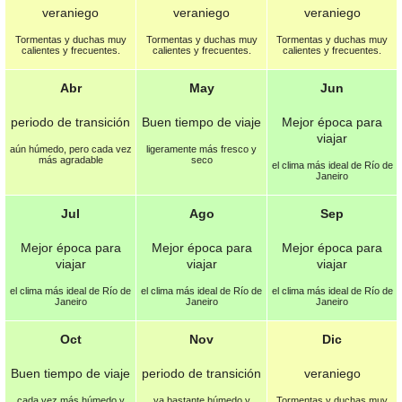
veraniego
veraniego
veraniego
Tormentas y duchas muy
Tormentas y duchas muy
Tormentas y duchas muy
calientes y frecuentes.
calientes y frecuentes.
calientes y frecuentes.
Abr
May
Jun
periodo de transición
Buen tiempo de viaje
Mejor época para
viajar
aún húmedo, pero cada vez
ligeramente más fresco y
más agradable
seco
el clima más ideal de Río de
Janeiro
Jul
Ago
Sep
Mejor época para
Mejor época para
Mejor época para
viajar
viajar
viajar
el clima más ideal de Río de
el clima más ideal de Río de
el clima más ideal de Río de
Janeiro
Janeiro
Janeiro
Oct
Nov
Dic
Buen tiempo de viaje
periodo de transición
veraniego
cada vez más húmedo y
ya bastante húmedo y
Tormentas y duchas muy