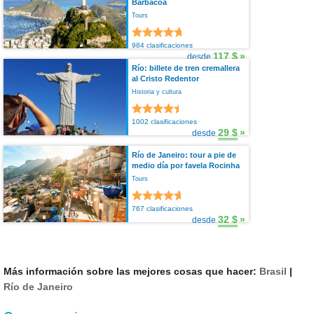
Barbacoa
Tours
984 clasificaciones
117 $
»
desde
Río: billete de tren cremallera
al Cristo Redentor
Historia y cultura
1002 clasificaciones
29 $
»
desde
Río de Janeiro: tour a pie de
medio día por favela Rocinha
Tours
767 clasificaciones
32 $
»
desde
Más información sobre las mejores cosas que hacer:
Brasil
|
Río de Janeiro