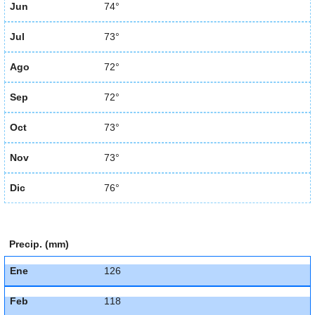
Jun
74°
Jul
73°
Ago
72°
Sep
72°
Oct
73°
Nov
73°
Dic
76°
Precip. (mm)
Ene
126
Feb
118