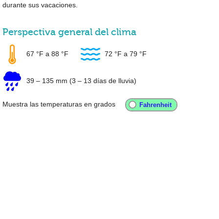
durante sus vacaciones.
Perspectiva general del clima
67 °F
a
88 °F
72 °F
a
79 °F
39
–
135 mm
(3 – 13 días de lluvia)
Muestra las temperaturas en grados