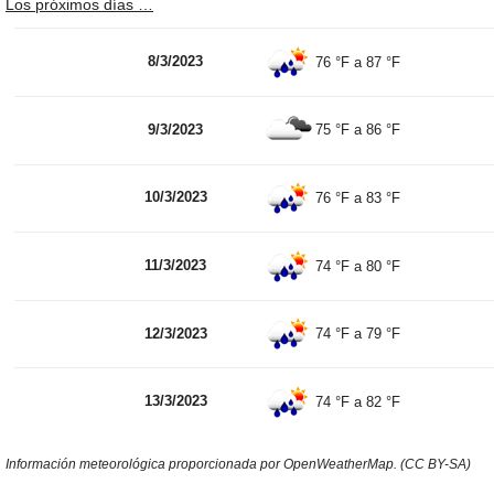
Los próximos días …
8/3/2023
76 °F
a
87 °F
9/3/2023
75 °F
a
86 °F
10/3/2023
76 °F
a
83 °F
11/3/2023
74 °F
a
80 °F
12/3/2023
74 °F
a
79 °F
13/3/2023
74 °F
a
82 °F
Información meteorológica proporcionada por OpenWeatherMap. (CC BY-SA)