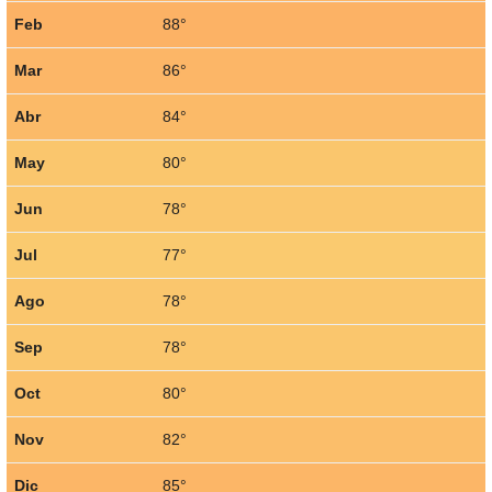
Feb
88°
Mar
86°
Abr
84°
May
80°
Jun
78°
Jul
77°
Ago
78°
Sep
78°
Oct
80°
Nov
82°
Dic
85°