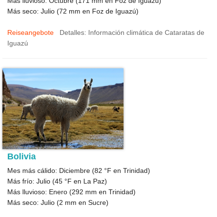
Más lluvioso: Octubre (
171
mm en Foz de Iguazú)
Más seco: Julio (
72
mm en Foz de Iguazú)
Reiseangebote
Detalles: Información climática de Cataratas de
Iguazú
Bolivia
Mes más cálido: Diciembre (
82 °F
en Trinidad)
Más frío: Julio (
45 °F
en La Paz)
Más lluvioso: Enero (
292
mm en Trinidad)
Más seco: Julio (
2
mm en Sucre)