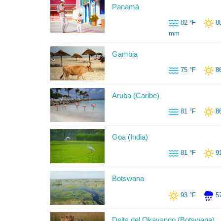
Panamá
82 °F
8
mm
Gambia
75 °F
8
Aruba (Caribe)
81 °F
8
Goa (India)
81 °F
9
Botswana
93 °F
5
Delta del Okavango (Botswana)