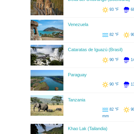
93 °F
6
Venezuela
82 °F
9
Cataratas de Iguazú (Brasil)
90 °F
1
Paraguay
90 °F
1
Tanzania
82 °F
9
mm
Khao Lak (Tailandia)