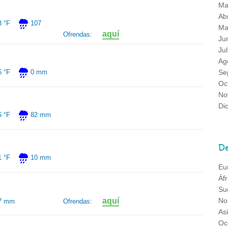
Ma
Abr
8 °F
107
Ma
aquí
Ofrendas:
Ju
Jul
Ag
Se
6 °F
0 mm
Oc
No
Di
6 °F
82 mm
De
1 °F
10 mm
Eu
Áfr
Su
aquí
No
7 mm
Ofrendas:
As
Oc