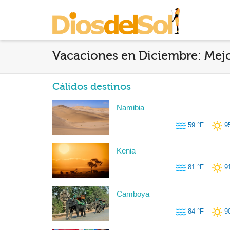
Vacaciones en Diciembre: Mejo
Cálidos destinos
Namibia
59 °F
9
Kenia
81 °F
9
Camboya
84 °F
9