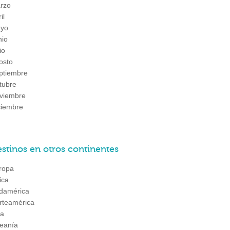
rzo
il
yo
nio
io
osto
ptiembre
tubre
viembre
ciembre
stinos en otros continentes
ropa
ica
damérica
rteamérica
ia
eanía