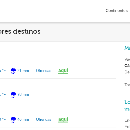
Continentes
res destinos
Má
Va
Cá
aquí
5 °F
21 mm
Ofrendas:
De
To
1 °F
78 mm
Lo
m
aquí
0 °F
46 mm
Ofrendas:
En
Fe