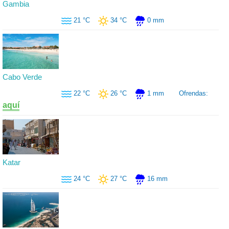
Gambia
21 °C
34 °C
0 mm
Cabo Verde
22 °C
26 °C
1 mm
Ofrendas:
aquí
Katar
24 °C
27 °C
16 mm