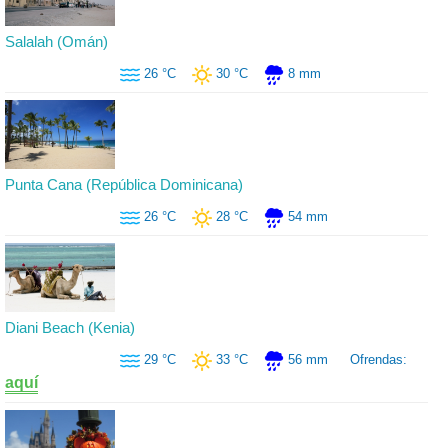
Salalah (Omán)
26 °C
30 °C
8 mm
Punta Cana (República Dominicana)
26 °C
28 °C
54 mm
Diani Beach (Kenia)
29 °C
33 °C
56 mm
Ofrendas:
aquí